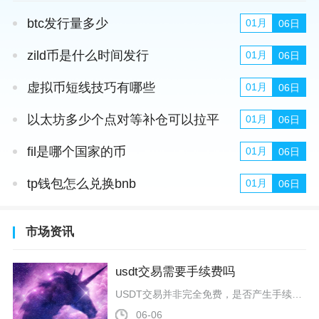
btc发行量多少
01月
06日
zild币是什么时间发行
01月
06日
虚拟币短线技巧有哪些
01月
06日
以太坊多少个点对等补仓可以拉平
01月
06日
fil是哪个国家的币
01月
06日
tp钱包怎么兑换bnb
01月
06日
市场资讯
usdt交易需要手续费吗
USDT交易并非完全免费，是否产生手续费、手续费高低，主要取决于交易场景、区块链网络选择以及交易平台规则，不同场景下费用差异明显。在交易所内部进行USDT划转、账户之间互转操作时，多数主流加密交易平台不会收取额外手续费，这类属于平台内部记账转账，不经过区块链网络确认，因此不存在矿工费与网络手续费，仅在进行现货、合约等撮合交易时，会按照平台费率标准收取交易手续费，常规费率区间多在0.1%左右，挂单做市与吃单成交的费率会有细微区别。而从交易所向外部钱包提币、不同平台之间进行跨平台
06-06