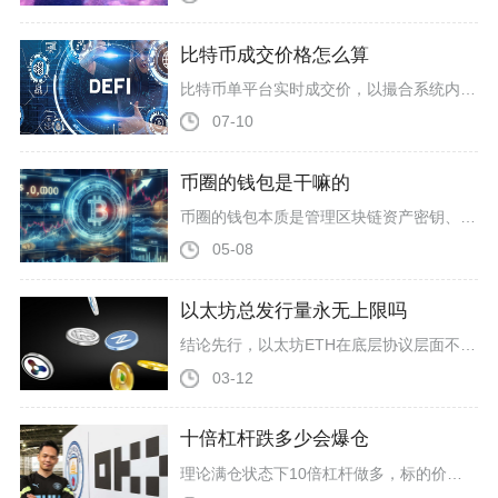
比特币成交价格怎么算
比特币单平台实时成交价，以撮合系统内买卖订单匹配后的最新成交单价为准，全网行情报价则采用多交易所24小时成交量加权均价计算，个人持仓成本价按照总投入资金除以剩余持仓数量得出，三类成交价拥有完全独立的计算逻辑，也是币圈交易者最常混淆的三类价格指标。现货交易所内部的即时成交价格完全由订单簿撮合规则决定，挂单交易中，限价买单与限价卖单价格重合时即可成交，这笔订单的匹配价格就会被标记为本笔交易的成交价；市价吃单则会直接吃掉对手盘最优价位的挂单，优先成交卖一、买一档订单，逐档消耗挂单深
07-10
币圈的钱包是干嘛的
币圈的钱包本质是管理区块链资产密钥、实现链上交互的核心工具，并非直接存放数字货币的容器，而是用户掌控数字资产所有权、接入Web3世界的关键入口。它通过密码学算法生成私钥与公钥，私钥作为资产控制权的核心凭证，公钥派生为钱包地址用于接收资产，所有数字资产实际记录在区块链分布式账本中，钱包仅负责密钥管理、交易签名与链上数据交互，脱离钱包则无法完成任何链上资产操作。对币圈用户而言，钱包是实现转账收款、资产管理、DApp连接、DeFi参与等所有链上行为的必备载体，没有合规有效的钱包，就
05-08
以太坊总发行量永无上限吗
结论先行，以太坊ETH在底层协议层面不存在硬性总发行量上限，理论上具备持续增发的可能性，但这并不等同于毫无约束的无限印币，不能简单将以太坊归类为无节制通胀资产。很多币圈参与者习惯拿比特币2100万枚固定总量作为参照，进而担忧ETH长期增发持...
03-12
十倍杠杆跌多少会爆仓
理论满仓状态下10倍杠杆做多，标的价格下跌10%便会触发本金全额亏损、账户爆仓，实际币圈合约交易中，受平台维持保证金、交易手续费、资金费率、滑点多重因素影响，多数场景下跌8%至9.5%区间就会提前迎来强制平仓，做空仓位则对应价格上涨同等区间触发爆仓，这也是币圈短线交易者频繁踩坑亏损的核心诱因之一。10倍杠杆的本质是用10%自有本金撬动全额合约市值，从基础数学逻辑来看，价格每反向波动1%，交易者本金盈亏就同步变动10%，理想化无附加成本、无保证金预留的环境里，反向波动10%刚好