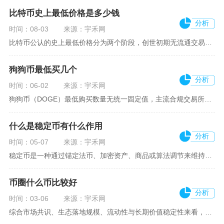
比特币史上最低价格是多少钱
分析
时间：08-03
来源：宇禾网
比特币公认的史上最低价格分为两个阶段，创世初期无流通交易时价值等同于0美元，首个可量化的官方测算定价为单枚0.00076美元，而标准化交易所完整行情记录里的历史最低成交价为0.04865美元，三者分别对应比特币从概念产物、极客实验资产到标准化交易品种的三个发展阶段，也是市场分析中区分“理论底价”与“实盘成交底价”的核心分界。2009年1月比特币创世区块诞生，长达十个月时间里不存在任何标准化交易渠道，挖矿产出的比特币仅在密码学论坛极客之间无偿转账测试，没有与法定货币兑换的流通场
狗狗币最低买几个
分析
时间：06-02
来源：宇禾网
狗狗币（DOGE）最低购买数量无统一固定值，主流合规交易所的最低买入门槛多以金额为单位，常见区间为0.5至1USDT，部分平台按数量限制则最低为10DOGE，实际可买入极小单位（如0.01DOGE），但需以平台实时规则为准。币安现货DOGE/USDT交易对明确标注最小买入金额为1USDT，按当前价格约可买入10余枚DOGE，下单时需满足该金额要求方可成交；欧易OKX对DOGE/USDT的最小委托数量设定为10DOGE，按市价折算约需0.8至1.5USDT，数量不足10枚的委托
什么是稳定币有什么作用
分析
时间：05-07
来源：宇禾网
稳定币是一种通过锚定法币、加密资产、商品或算法调节来维持价格相对稳定的加密货币，核心是解决比特币、以太坊等主流加密币价格剧烈波动的痛点，兼具区块链的高效转账、可编程性与法币的价值稳定性，是连接传统金融与加密经济的关键桥梁。目前全球稳定币总市值超2500亿美元，其中超99%锚定美元，USDT、USDC等法币抵押型稳定币占据市场主导地位，成为加密世界的“数字美元本位”。稳定币的核心作用首先是充当加密市场的交易媒介与避险工具。比特币、以太坊单日涨跌常超10%，难以作为日常交易与价值
币圈什么币比较好
分析
时间：03-06
来源：宇禾网
综合市场共识、生态落地规模、流动性与长期价值稳定性来看，币圈里综合适配不同需求的主流标的分别为比特币、以太坊、稳定币泰达币、头部公链Solana，不同风险偏好的用户可以按照自身资金规划匹配对应币种，小众山寨币、MEME币种整体风险极高，并不...