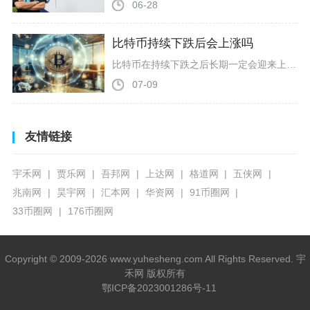
06-28
比特币持续下跌后会上涨吗
比特币在持续下跌之后长期一定会迎来上涨，但短期是否立刻反弹没有确定性，行情取决于抛压是否出清、宏观流动性转向以及机构资金回流三大条件，历史上比特币所有深度下跌行情最终全部收复失地并创出新高，只是底部磨底时间长短存在明显区别。比特币诞生以来经历十余次跌幅超过20%的深度调整，每一轮完整熊市结束后都开启新一轮牛市，区别在于急跌行情往往几周即可完成修复，而受宏观加息、监管收紧影响的结构性下跌，磨底周期通常会延续数月甚至更久。当前比特币自历史高点回落幅度接近五成，属于历史熊市中等回撤
07-09
友情链接
宇禾网
贾乐网
吾邦网
上达网
格道网
五侠网
兆南网
昊宇网
汇本网
华资网
91币圈网
33币圈网
176币圈网
Copyright © 2009-2026 www.yuhesheng.com All Rights Reserved. 宇
禾网 版权所有
鄂ICP备2023001286号-11