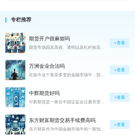
专栏推荐
期货开户很麻烦吗
+查看
期货市场因其高效、透明以及杠杆效应而吸引着众多投资者的目光，但对初入此市场的新手而言，最初的一步——开户，往往充满了疑惑与顾虑，“期货开户很麻烦吗？”这是许多人的疑问。首先要明确的是，在中国进行期货交易需要通过正规的期货公司来开立账户。期货公司作为专业的金融服务机构，能够提供期货交易进出、风险管理等服务。因监管要求严格，期货开户过程中涉及到的身份验证、风险评估等步骤确实比较繁琐，但这些都是为了保护投资者的利益而设定的。开户流程一般包括：选择期货公司、提交个人资料进行身份验证、
万洲金业合法吗
+查看
在如今这个复杂多变的金融市场中，投资者对于选择可靠的投资平台显得尤为谨慎。随着各种金融产品的广泛推广，人们越发关注那些涉及重金属买卖、投资的公司及平台，而万洲金业（以下简称“万洲”）正是此类公司之一。本文将从多个角度深入探讨“万洲金业是否合法”这一问题，旨在为广大投资者提供一份详实的参考。万洲金业是一家专注于黄金投资的公司，其业务范畴主要包括黄金交易、投资咨询等。作为金融投资领域的一份子，万洲金业声称其具有强大的行业背景和丰富的交易经验，承诺为客户提供专业的金融产品及服务。对
中辉期货好吗
+查看
中辉期货是一家在中国证监会注册并受其监管的期货公司。以其强大的资本实力、稳健的经营策略和严格的风险控制体系，赢得了业界的广泛认可和客户的信任。从公司成立时间、注册资本、经营范围以及历年的经营成绩来看，中辉期货展现出的行业地位和实力，为投资者提供了一定程度的信心保障。中辉期货提供包括期货交易、期货投资咨询、资产管理等在内的全方位服务。公司拥有一支经验丰富、专业素质高的团队，他们对市场动态有着敏锐的洞察力，能够为客户提供准确的市场分析和投资策略建议，帮助客户在复杂多变的市场中稳健
东方财富期货交易手续费高吗
+查看
东方财富作为中国金融市场中的一家知名综合金融服务公司，向广大投资者提供了包括期货交易在内的多项服务。而对于广大期货市场的投资者来说，交易成本无疑是他们在选择期货交易服务商时考虑的重要因素之一。在这期货交易手续费是影响交易成本的主要组成部分。很多投资者都十分关注“东方财富期货交易手续费高吗？”这一问题。本文将从多个角度对东方财富期货交易手续费进行分析，帮助投资者对此有一个全面的了解。在深入讨论之前，我们需要明确一个事实：期货交易手续费是指投资者在进行期货合约买卖时，需要支付给期