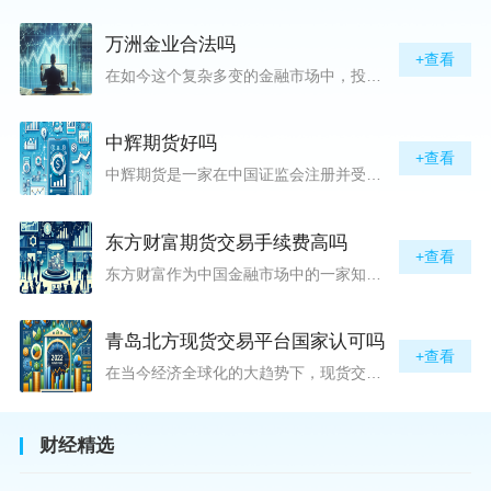
万洲金业合法吗
+查看
在如今这个复杂多变的金融市场中，投资者对于选择可靠的投资平台显得尤为谨慎。随着各种金融产品的广泛推广，人们越发关注那些涉及重金属买卖、投资的公司及平台，而万洲金业（以下简称“万洲”）正是此类公司之一。本文将从多个角度深入探讨“万洲金业是否合法”这一问题，旨在为广大投资者提供一份详实的参考。万洲金业是一家专注于黄金投资的公司，其业务范畴主要包括黄金交易、投资咨询等。作为金融投资领域的一份子，万洲金业声称其具有强大的行业背景和丰富的交易经验，承诺为客户提供专业的金融产品及服务。对
中辉期货好吗
+查看
中辉期货是一家在中国证监会注册并受其监管的期货公司。以其强大的资本实力、稳健的经营策略和严格的风险控制体系，赢得了业界的广泛认可和客户的信任。从公司成立时间、注册资本、经营范围以及历年的经营成绩来看，中辉期货展现出的行业地位和实力，为投资者提供了一定程度的信心保障。中辉期货提供包括期货交易、期货投资咨询、资产管理等在内的全方位服务。公司拥有一支经验丰富、专业素质高的团队，他们对市场动态有着敏锐的洞察力，能够为客户提供准确的市场分析和投资策略建议，帮助客户在复杂多变的市场中稳健
东方财富期货交易手续费高吗
+查看
东方财富作为中国金融市场中的一家知名综合金融服务公司，向广大投资者提供了包括期货交易在内的多项服务。而对于广大期货市场的投资者来说，交易成本无疑是他们在选择期货交易服务商时考虑的重要因素之一。在这期货交易手续费是影响交易成本的主要组成部分。很多投资者都十分关注“东方财富期货交易手续费高吗？”这一问题。本文将从多个角度对东方财富期货交易手续费进行分析，帮助投资者对此有一个全面的了解。在深入讨论之前，我们需要明确一个事实：期货交易手续费是指投资者在进行期货合约买卖时，需要支付给期
青岛北方现货交易平台国家认可吗
+查看
在当今经济全球化的大趋势下，现货交易市场作为资本流动的重要平台，正吸引着世界各地的目光。中国，作为全球第二大经济体，其金融市场的发展和监管逐渐受到各界的重视。在众多现货交易平台中，青岛北方现货交易平台（下简称“北方平台”）究竟是否得到了国家的认可和监管，是许多投资者和市场参与者关心的问题。本文旨在深入探讨北方平台的性质、运营情况及其是否获得国家认可等方面的信息。北方平台成立于某年，位于中国山东省青岛市，旨在为企业和个人提供一套完善的物质现货交易服务。平台运用现代信息技术，建立
财经精选