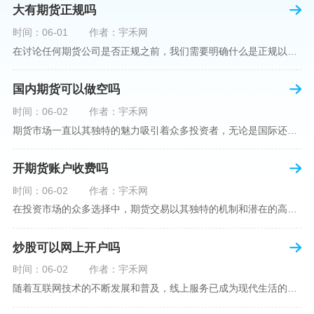
大有期货正规吗
时间：06-01
作者：宇禾网
在讨论任何期货公司是否正规之前，我们需要明确什么是正规以及如何判断一个期货公司是否符合这一标准。对于中国市场，正规一词通常指该公司拥有中国证监会（中国证券监督管理委员会）的批准和监管，同时遵守中国期货市场的相关法律法规。以“大有期货”为例，探讨其如何符合这些标准，以及在选择此类公司时，投资者应注意的一些关键因素。大有期货是参与中国期货市场的多家公司之一，主要提供期货交易、资产管理、投资咨询等服务。它适用于希望通过期货市场进行投资和风险管理的个人和机构投资者。与其他期货公司一样
国内期货可以做空吗
时间：06-02
作者：宇禾网
期货市场一直以其独特的魅力吸引着众多投资者，无论是国际还是国内场景下，其波澜壮阔的市场行情都给予了投资者无限遐想。今天，我们将深入探讨一个特别的问题——"国内期货可以做空吗"？这个问题不仅关乎投资者的策略布局，更涉及到期货市场机制的基本理解。在深入探讨之前，我们首先需要明确几个期货市场的基础概念。期货，是指在标准化合约基础上，双方承诺在未来某一特定时间以约定价格买卖一定数量的商品或金融产品的合约。它允訸投资者通过买入（做多）或卖出（做空）合约来预测未来价格的变动。我们来揭开国
开期货账户收费吗
时间：06-02
作者：宇禾网
在投资市场的众多选择中，期货交易以其独特的机制和潜在的高收益吸引了不少投资者。但对于初学者而言，步入期货市场的第一步—开设期货账户，往往伴随着众多疑惑，其中一个常见问题就是：“开期货账户需要收费吗？”本文将从各个角度为您详细解读开设期货账户的相关费用，助您清晰理解期货账户的开设流程及其成本。在开始探讨相关费用前，我们首先简要了解一下期货账户的开设流程。通常情况下，开设期货账户需要您选择一家具有良好信誉的期货公司或经纪公司，填写账户开设申请表格，并提交身份证明与初步的资金证明等
炒股可以网上开户吗
时间：06-02
作者：宇禾网
随着互联网技术的不断发展和普及，线上服务已成为现代生活的一部分。在金融市场方面，炒股已不再是股票交易所和证券公司营业大厅的专利，网上开户成为了一种便捷的选择。本文旨在详细介绍网上炒股开户的流程、优点以及注意事项，助您更好地了解和踏入线上股票交易的大门。网上开户，即通过互联网申请并完成证券账户及资金账户的开设过程，允许投资者在电子设备上进行股票、债券等金融工具的交易。随着移动支付和电子认证技术的进步，网上开户过程已经变得非常快捷和安全。选择证券公司：您需要选择一家提供网上开户服