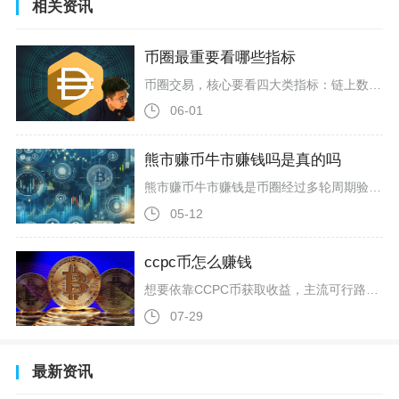
相关资讯
币圈最重要看哪些指标
币圈交易，核心要看四大类指标：链上数据、市场与资金指标、技术指标、情绪与宏观指标，它们从真实需求、资金流向、价格动能和市场温度四个维度，帮你规避风险、把握趋势，比单纯看K线靠谱得多。链上数据是加密市场的“底层真相”，优先看活跃地址数、持币地址数、大额转账与交易所净流入/流出。活跃地址数代表真实用户活跃度，比特币牛市高峰期活跃地址常突破150万，同比增50%以上，与价格强相关。持币地址数持续增长，意味着共识扩大、去中心化程度高；反之则可能筹码集中、风险上升。交易所净流出增加，往
06-01
熊市赚币牛市赚钱吗是真的吗
熊市赚币牛市赚钱是币圈经过多轮周期验证的真实规律，并非空穴来风，而是符合加密货币牛熊周期的核心投资逻辑，对普通投资者而言，遵循这一规律是穿越牛熊、实现资产增值的关键路径。熊市是积累优质加密资产的黄金窗口期，此时市场情绪低迷、价格大幅回调，比特币、以太坊等主流币常跌至历史相对低位，山寨币更是普遍腰斩甚至跌幅超80%，为低价囤币创造绝佳条件。2018年熊市比特币触底约3200美元，2021年牛市峰值达6.9万美元，底部买入者收获超20倍回报；2022-2023年熊市中，大量投资者
05-12
ccpc币怎么赚钱
想要依靠CCPC币获取收益，主流可行路径分为二级市场波段交易、链上流动性挖矿、生态质押持币分红以及早期筹码场外套利四类，所有收益方式都无法脱离币种流动性与行情波动，不存在保本收益方案，参与者需要提前做好风险管控。二级市场低买高卖是普通投资者参与CCPC币最直接的盈利方式，该代币主要上线去中心化交易所交易，主流中心化平台挂牌较少，交易深度有限，盘中价格容易出现快速涨跌。实操过程中优先观察24小时成交额变化，当交易量持续放大、买盘订单持续增加时，可以分批建立底仓，同时严格设置止损
07-29
最新资讯