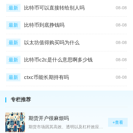
比特币可以直接转给别人吗
最新
08-08
比特币到底挣钱吗
最新
08-08
以太坊值得购买吗为什么
最新
08-08
比特币c2c是什么意思啊多少钱
最新
08-08
ctxc币能长期持有吗
最新
08-08
专栏推荐
期货开户很麻烦吗
+查看
期货市场因其高效、透明以及杠杆效应而吸引着众多投资者的目光，但对初入此市场的新手而言，最初的一步——开户，往往充满了疑惑与顾虑，“期货开户很麻烦吗？”这是许多人的疑问。首先要明确的是，在中国进行期货交易需要通过正规的期货公司来开立账户。期货公司作为专业的金融服务机构，能够提供期货交易进出、风险管理等服务。因监管要求严格，期货开户过程中涉及到的身份验证、风险评估等步骤确实比较繁琐，但这些都是为了保护投资者的利益而设定的。开户流程一般包括：选择期货公司、提交个人资料进行身份验证、