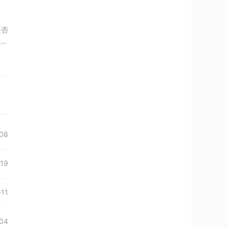
是否
复失
08
19
-11
04