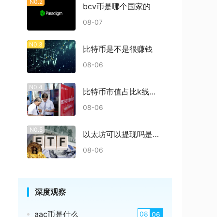
N0.2
bcv币是哪个国家的
08-07
N0.3
比特币是不是很赚钱
08-06
N0.4
比特币市值占比k线多少
08-06
N0.5
以太坊可以提现吗是真的吗
08-06
深度观察
aac币是什么
08
06