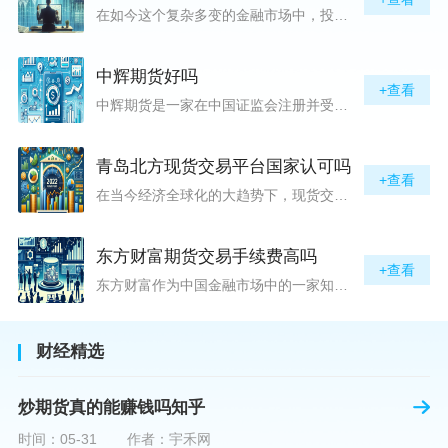
在如今这个复杂多变的金融市场中，投资者对于选择可靠的投资平台显得尤为谨慎。随着各种金融产品的广泛推广，人们越发关注那些涉及重金属买卖、投资的公司及平台，而万洲金业（以下简称“万洲”）正是此类公司之一。本文将从多个角度深入探讨“万洲金业是否合法”这一问题，旨在为广大投资者提供一份详实的参考。万洲金业是一家专注于黄金投资的公司，其业务范畴主要包括黄金交易、投资咨询等。作为金融投资领域的一份子，万洲金业声称其具有强大的行业背景和丰富的交易经验，承诺为客户提供专业的金融产品及服务。对
中辉期货好吗
+查看
中辉期货是一家在中国证监会注册并受其监管的期货公司。以其强大的资本实力、稳健的经营策略和严格的风险控制体系，赢得了业界的广泛认可和客户的信任。从公司成立时间、注册资本、经营范围以及历年的经营成绩来看，中辉期货展现出的行业地位和实力，为投资者提供了一定程度的信心保障。中辉期货提供包括期货交易、期货投资咨询、资产管理等在内的全方位服务。公司拥有一支经验丰富、专业素质高的团队，他们对市场动态有着敏锐的洞察力，能够为客户提供准确的市场分析和投资策略建议，帮助客户在复杂多变的市场中稳健
青岛北方现货交易平台国家认可吗
+查看
在当今经济全球化的大趋势下，现货交易市场作为资本流动的重要平台，正吸引着世界各地的目光。中国，作为全球第二大经济体，其金融市场的发展和监管逐渐受到各界的重视。在众多现货交易平台中，青岛北方现货交易平台（下简称“北方平台”）究竟是否得到了国家的认可和监管，是许多投资者和市场参与者关心的问题。本文旨在深入探讨北方平台的性质、运营情况及其是否获得国家认可等方面的信息。北方平台成立于某年，位于中国山东省青岛市，旨在为企业和个人提供一套完善的物质现货交易服务。平台运用现代信息技术，建立
东方财富期货交易手续费高吗
+查看
东方财富作为中国金融市场中的一家知名综合金融服务公司，向广大投资者提供了包括期货交易在内的多项服务。而对于广大期货市场的投资者来说，交易成本无疑是他们在选择期货交易服务商时考虑的重要因素之一。在这期货交易手续费是影响交易成本的主要组成部分。很多投资者都十分关注“东方财富期货交易手续费高吗？”这一问题。本文将从多个角度对东方财富期货交易手续费进行分析，帮助投资者对此有一个全面的了解。在深入讨论之前，我们需要明确一个事实：期货交易手续费是指投资者在进行期货合约买卖时，需要支付给期
财经精选
炒期货真的能赚钱吗知乎
时间：05-31
作者：宇禾网