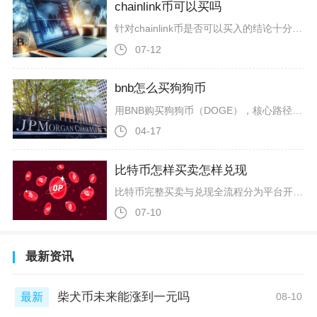
chainlink币可以买吗
针对chainlink币是否可以买入的结论十分明确：普通短线投机者现阶段不适合进场布局，具备风险承受能力的长线价值投资者可分批低吸建仓，切勿重仓一次性买入，LINK属于加密赛道刚需基础设施币种，基本面长期逻辑稳固，但短期面临代币解锁抛压、市场情绪低迷等多重利空，投资必须做好仓位管控。先从支撑买入的核心基本面干货展开分析，Chainlink作为行业头部去中心化预言机项目，占据超62%预言机赛道市场份额，是DeFi、现实资产代币化（RWA）领域不可替代的底层工具，当前网络累计保障
07-12
bnb怎么买狗狗币
用BNB购买狗狗币（DOGE），核心路径是在支持DOGE/BNB交易对的主流交易所（如币安）直接兑换，或通过BNB先换USDT再买DOGE，两种方式均需完成注册、实名认证、资产划转与现货交易四步，操作便捷且手续费可控。主流交易所中，币安是最常用平台，直接开放DOGE/BNB现货交易对，无需中转即可完成兑换。操作前需先注册币安账户，用手机号或邮箱完成验证，再提交身份证与人脸识别完成KYC认证，Lv1认证即可满足基础交易需求，Lv2可提升单笔与单日额度。认证后将BNB转入交易所现
04-17
比特币怎样买卖怎样兑现
比特币完整买卖与兑现全流程分为平台开户入金购币、币币交易持有BTC、OTC场外卖出换法币、账户资金提现至银行卡四大核心环节，全程依托头部合规交易所操作是当下流动性最高、风控最完善的主流方案，小额散户与大额持仓者均能适配，完整操作包含实名认证、资产划转、订单挂单、托管交易、提现风控等多层实操细节，同时需要区分现货交易与场外交易的适用场景，规避滑点、平台诈骗、银行账户冻结三类高频风险。开展比特币买卖的第一步是筛选主流加密交易平台并完成全套身份核验，优先选择全球交易量靠前、具备多国
07-10
最新资讯
柴犬币未来能涨到一元吗
最新
08-10