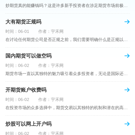
炒期货真的能赚钱吗？这是许多新手投资者在涉足期货市场前极力寻求答案的问题。期货作为一种金融衍生品，它不仅具有高杠杆的特性，同时也伴随着高风险。在知乎这样一个汇聚各领域专业人士分享知识和经验的平台上，我们可以找到关于炒期货赚钱问题的多角度解读。本文将深入探讨炒期货能否赚钱的问题，并结合知乎上的真实案例分析和专业观点，帮助读者形成自己的看法。在讨论是否能通过炒期货赚钱之前，我们首先需要理解期货市场的基本机制。期货，是一种标准化的、具有法律约束力的合约，涉及在未来某个特定时间以特定
大有期货正规吗
时间：06-01
作者：宇禾网
在讨论任何期货公司是否正规之前，我们需要明确什么是正规以及如何判断一个期货公司是否符合这一标准。对于中国市场，正规一词通常指该公司拥有中国证监会（中国证券监督管理委员会）的批准和监管，同时遵守中国期货市场的相关法律法规。以“大有期货”为例，探讨其如何符合这些标准，以及在选择此类公司时，投资者应注意的一些关键因素。大有期货是参与中国期货市场的多家公司之一，主要提供期货交易、资产管理、投资咨询等服务。它适用于希望通过期货市场进行投资和风险管理的个人和机构投资者。与其他期货公司一样
国内期货可以做空吗
时间：06-02
作者：宇禾网
期货市场一直以其独特的魅力吸引着众多投资者，无论是国际还是国内场景下，其波澜壮阔的市场行情都给予了投资者无限遐想。今天，我们将深入探讨一个特别的问题——"国内期货可以做空吗"？这个问题不仅关乎投资者的策略布局，更涉及到期货市场机制的基本理解。在深入探讨之前，我们首先需要明确几个期货市场的基础概念。期货，是指在标准化合约基础上，双方承诺在未来某一特定时间以约定价格买卖一定数量的商品或金融产品的合约。它允訸投资者通过买入（做多）或卖出（做空）合约来预测未来价格的变动。我们来揭开国
开期货账户收费吗
时间：06-02
作者：宇禾网
在投资市场的众多选择中，期货交易以其独特的机制和潜在的高收益吸引了不少投资者。但对于初学者而言，步入期货市场的第一步—开设期货账户，往往伴随着众多疑惑，其中一个常见问题就是：“开期货账户需要收费吗？”本文将从各个角度为您详细解读开设期货账户的相关费用，助您清晰理解期货账户的开设流程及其成本。在开始探讨相关费用前，我们首先简要了解一下期货账户的开设流程。通常情况下，开设期货账户需要您选择一家具有良好信誉的期货公司或经纪公司，填写账户开设申请表格，并提交身份证明与初步的资金证明等
炒股可以网上开户吗
时间：06-02
作者：宇禾网