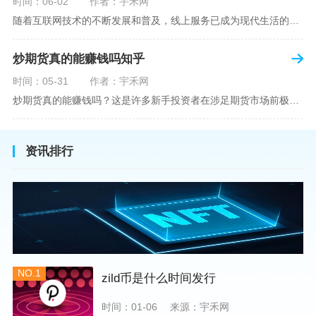
时间：06-02
作者：宇禾网
随着互联网技术的不断发展和普及，线上服务已成为现代生活的一部分。在金融市场方面，炒股已不再是股票交易所和证券公司营业大厅的专利，网上开户成为了一种便捷的选择。本文旨在详细介绍网上炒股开户的流程、优点以及注意事项，助您更好地了解和踏入线上股票交易的大门。网上开户，即通过互联网申请并完成证券账户及资金账户的开设过程，允许投资者在电子设备上进行股票、债券等金融工具的交易。随着移动支付和电子认证技术的进步，网上开户过程已经变得非常快捷和安全。选择证券公司：您需要选择一家提供网上开户服
炒期货真的能赚钱吗知乎
时间：05-31
作者：宇禾网
炒期货真的能赚钱吗？这是许多新手投资者在涉足期货市场前极力寻求答案的问题。期货作为一种金融衍生品，它不仅具有高杠杆的特性，同时也伴随着高风险。在知乎这样一个汇聚各领域专业人士分享知识和经验的平台上，我们可以找到关于炒期货赚钱问题的多角度解读。本文将深入探讨炒期货能否赚钱的问题，并结合知乎上的真实案例分析和专业观点，帮助读者形成自己的看法。在讨论是否能通过炒期货赚钱之前，我们首先需要理解期货市场的基本机制。期货，是一种标准化的、具有法律约束力的合约，涉及在未来某个特定时间以特定
资讯排行
NO.1
zild币是什么时间发行
时间：01-06
来源：宇禾网