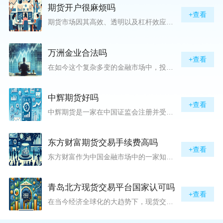
期货开户很麻烦吗
+查看
期货市场因其高效、透明以及杠杆效应而吸引着众多投资者的目光，但对初入此市场的新手而言，最初的一步——开户，往往充满了疑惑与顾虑，“期货开户很麻烦吗？”这是许多人的疑问。首先要明确的是，在中国进行期货交易需要通过正规的期货公司来开立账户。期货公司作为专业的金融服务机构，能够提供期货交易进出、风险管理等服务。因监管要求严格，期货开户过程中涉及到的身份验证、风险评估等步骤确实比较繁琐，但这些都是为了保护投资者的利益而设定的。开户流程一般包括：选择期货公司、提交个人资料进行身份验证、
万洲金业合法吗
+查看
在如今这个复杂多变的金融市场中，投资者对于选择可靠的投资平台显得尤为谨慎。随着各种金融产品的广泛推广，人们越发关注那些涉及重金属买卖、投资的公司及平台，而万洲金业（以下简称“万洲”）正是此类公司之一。本文将从多个角度深入探讨“万洲金业是否合法”这一问题，旨在为广大投资者提供一份详实的参考。万洲金业是一家专注于黄金投资的公司，其业务范畴主要包括黄金交易、投资咨询等。作为金融投资领域的一份子，万洲金业声称其具有强大的行业背景和丰富的交易经验，承诺为客户提供专业的金融产品及服务。对
中辉期货好吗
+查看
中辉期货是一家在中国证监会注册并受其监管的期货公司。以其强大的资本实力、稳健的经营策略和严格的风险控制体系，赢得了业界的广泛认可和客户的信任。从公司成立时间、注册资本、经营范围以及历年的经营成绩来看，中辉期货展现出的行业地位和实力，为投资者提供了一定程度的信心保障。中辉期货提供包括期货交易、期货投资咨询、资产管理等在内的全方位服务。公司拥有一支经验丰富、专业素质高的团队，他们对市场动态有着敏锐的洞察力，能够为客户提供准确的市场分析和投资策略建议，帮助客户在复杂多变的市场中稳健
东方财富期货交易手续费高吗
+查看
东方财富作为中国金融市场中的一家知名综合金融服务公司，向广大投资者提供了包括期货交易在内的多项服务。而对于广大期货市场的投资者来说，交易成本无疑是他们在选择期货交易服务商时考虑的重要因素之一。在这期货交易手续费是影响交易成本的主要组成部分。很多投资者都十分关注“东方财富期货交易手续费高吗？”这一问题。本文将从多个角度对东方财富期货交易手续费进行分析，帮助投资者对此有一个全面的了解。在深入讨论之前，我们需要明确一个事实：期货交易手续费是指投资者在进行期货合约买卖时，需要支付给期
青岛北方现货交易平台国家认可吗
+查看
在当今经济全球化的大趋势下，现货交易市场作为资本流动的重要平台，正吸引着世界各地的目光。中国，作为全球第二大经济体，其金融市场的发展和监管逐渐受到各界的重视。在众多现货交易平台中，青岛北方现货交易平台（下简称“北方平台”）究竟是否得到了国家的认可和监管，是许多投资者和市场参与者关心的问题。本文旨在深入探讨北方平台的性质、运营情况及其是否获得国家认可等方面的信息。北方平台成立于某年，位于中国山东省青岛市，旨在为企业和个人提供一套完善的物质现货交易服务。平台运用现代信息技术，建立