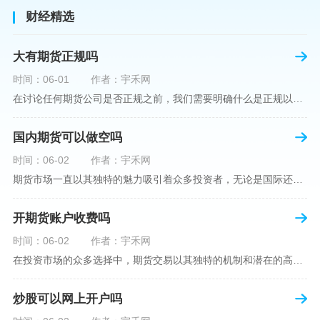
财经精选
大有期货正规吗
时间：06-01
作者：宇禾网
在讨论任何期货公司是否正规之前，我们需要明确什么是正规以及如何判断一个期货公司是否符合这一标准。对于中国市场，正规一词通常指该公司拥有中国证监会（中国证券监督管理委员会）的批准和监管，同时遵守中国期货市场的相关法律法规。以“大有期货”为例，探讨其如何符合这些标准，以及在选择此类公司时，投资者应注意的一些关键因素。大有期货是参与中国期货市场的多家公司之一，主要提供期货交易、资产管理、投资咨询等服务。它适用于希望通过期货市场进行投资和风险管理的个人和机构投资者。与其他期货公司一样
国内期货可以做空吗
时间：06-02
作者：宇禾网
期货市场一直以其独特的魅力吸引着众多投资者，无论是国际还是国内场景下，其波澜壮阔的市场行情都给予了投资者无限遐想。今天，我们将深入探讨一个特别的问题——"国内期货可以做空吗"？这个问题不仅关乎投资者的策略布局，更涉及到期货市场机制的基本理解。在深入探讨之前，我们首先需要明确几个期货市场的基础概念。期货，是指在标准化合约基础上，双方承诺在未来某一特定时间以约定价格买卖一定数量的商品或金融产品的合约。它允訸投资者通过买入（做多）或卖出（做空）合约来预测未来价格的变动。我们来揭开国
开期货账户收费吗
时间：06-02
作者：宇禾网
在投资市场的众多选择中，期货交易以其独特的机制和潜在的高收益吸引了不少投资者。但对于初学者而言，步入期货市场的第一步—开设期货账户，往往伴随着众多疑惑，其中一个常见问题就是：“开期货账户需要收费吗？”本文将从各个角度为您详细解读开设期货账户的相关费用，助您清晰理解期货账户的开设流程及其成本。在开始探讨相关费用前，我们首先简要了解一下期货账户的开设流程。通常情况下，开设期货账户需要您选择一家具有良好信誉的期货公司或经纪公司，填写账户开设申请表格，并提交身份证明与初步的资金证明等
炒股可以网上开户吗