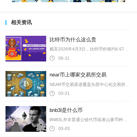
相关资讯
比特币为什么这么贵
截至2026年4月3日，比特币价格约6.67万美元，稳居加密货币市值第一，核心由稀缺性硬约束、机构资金主导、宏观流动性与政策合规共振、链上供需失衡四大因素共同驱动，形成强定价支撑。稀缺性是比特币价格的底层基石。其总量上限2100万枚，2024年4月第四次减半后区块奖励从6.25BTC降至3.125BTC，年新增供给从约16.4万枚缩减至约8.2万枚，流通量约2001万枚，待开采不足100万枚，通胀率持续下行。历史数据显示，减半后12-18个月常现主升浪，当前正处关键窗口，且非
06-11
near币上哪家交易所交易
NEAR币交易渠道覆盖头部中心化交易所、二线中小型平台以及链上去中心化交易所，其中头部中心化平台流动性最优，是普通交易者的首选，去中心化交易所适合不想提交身份认证、长期持有原生链资产的用户。整体市场中，头部CEX包揽了七成以上的现货与合约交...
03-21
bnb3l是什么币
BNB3L并非普通公链代币或者山寨币种，它属于交易所发行的杠杆ETF代币，本质是追踪BNB价格的衍生品，代表3倍做多BNB交易工具，和常规加密货币存在本质区别。很多新手容易产生认知误区，误以为BNB3L是可以链上转账、独立项目发行的币种，实...
03-03