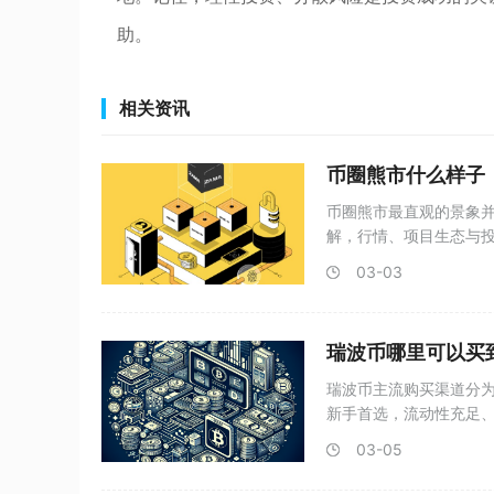
助。
相关资讯
币圈熊市什么样子
币圈熊市最直观的景象
解，行情、项目生态与
量资
03-03
瑞波币哪里可以买
瑞波币主流购买渠道分
新手首选，流动性充足
国际
03-05