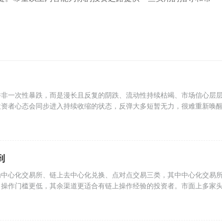
并非一次性暴跌，而是漫长且反复的阴跌、流动性持续枯竭、市场信心层
投资者心态会同步进入持续收缩的状态，反弹大多短暂无力，很难重新唤
到
为中心化交易所、链上去中心化兑换、点对点交易三类，其中中心化交易
、操作门槛更低，其余渠道更适合有链上操作经验的投资者。市面上多家