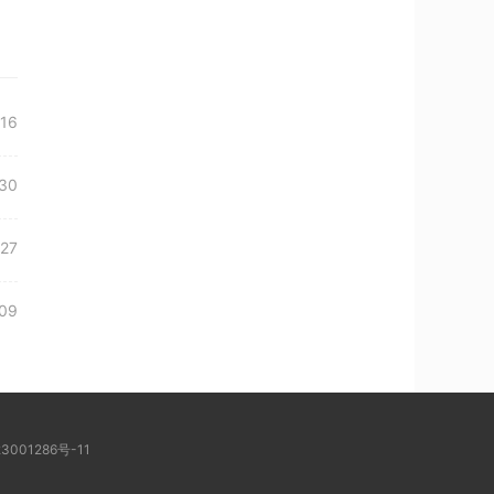
-16
30
27
09
3001286号-11