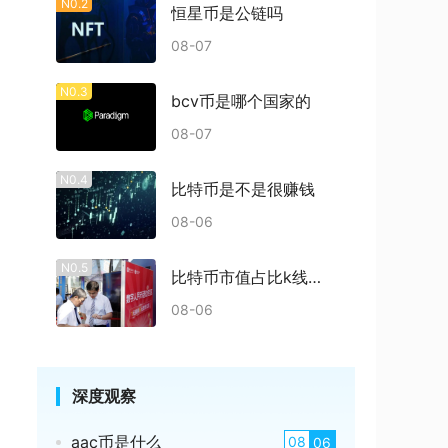
N0.2
恒星币是公链吗
08-07
N0.3
bcv币是哪个国家的
08-07
N0.4
比特币是不是很赚钱
08-06
N0.5
比特币市值占比k线多少
08-06
深度观察
aac币是什么
08
06