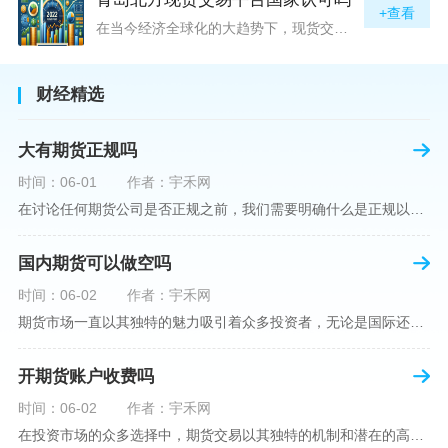
+查看
在当今经济全球化的大趋势下，现货交易市场作为资本流动的重要平台，正吸引着世界各地的目光。中国，作为全球第二大经济体，其金融市场的发展和监管逐渐受到各界的重视。在众多现货交易平台中，青岛北方现货交易平台（下简称“北方平台”）究竟是否得到了国家的认可和监管，是许多投资者和市场参与者关心的问题。本文旨在深入探讨北方平台的性质、运营情况及其是否获得国家认可等方面的信息。北方平台成立于某年，位于中国山东省青岛市，旨在为企业和个人提供一套完善的物质现货交易服务。平台运用现代信息技术，建立
财经精选
大有期货正规吗
时间：06-01
作者：宇禾网
在讨论任何期货公司是否正规之前，我们需要明确什么是正规以及如何判断一个期货公司是否符合这一标准。对于中国市场，正规一词通常指该公司拥有中国证监会（中国证券监督管理委员会）的批准和监管，同时遵守中国期货市场的相关法律法规。以“大有期货”为例，探讨其如何符合这些标准，以及在选择此类公司时，投资者应注意的一些关键因素。大有期货是参与中国期货市场的多家公司之一，主要提供期货交易、资产管理、投资咨询等服务。它适用于希望通过期货市场进行投资和风险管理的个人和机构投资者。与其他期货公司一样
国内期货可以做空吗
时间：06-02
作者：宇禾网
期货市场一直以其独特的魅力吸引着众多投资者，无论是国际还是国内场景下，其波澜壮阔的市场行情都给予了投资者无限遐想。今天，我们将深入探讨一个特别的问题——"国内期货可以做空吗"？这个问题不仅关乎投资者的策略布局，更涉及到期货市场机制的基本理解。在深入探讨之前，我们首先需要明确几个期货市场的基础概念。期货，是指在标准化合约基础上，双方承诺在未来某一特定时间以约定价格买卖一定数量的商品或金融产品的合约。它允訸投资者通过买入（做多）或卖出（做空）合约来预测未来价格的变动。我们来揭开国
开期货账户收费吗
时间：06-02
作者：宇禾网
在投资市场的众多选择中，期货交易以其独特的机制和潜在的高收益吸引了不少投资者。但对于初学者而言，步入期货市场的第一步—开设期货账户，往往伴随着众多疑惑，其中一个常见问题就是：“开期货账户需要收费吗？”本文将从各个角度为您详细解读开设期货账户的相关费用，助您清晰理解期货账户的开设流程及其成本。在开始探讨相关费用前，我们首先简要了解一下期货账户的开设流程。通常情况下，开设期货账户需要您选择一家具有良好信誉的期货公司或经纪公司，填写账户开设申请表格，并提交身份证明与初步的资金证明等