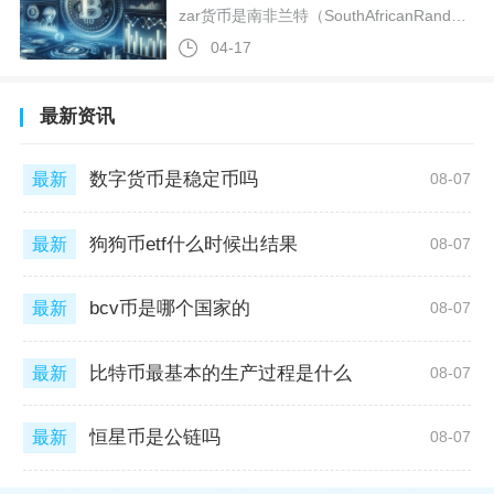
zar货币是南非兰特（SouthAfricanRand）的国际标准货币代码，并非原生加密货币，而是南非共和国的法定主权货币，同时也是币圈中部分与兰特挂钩的稳定币的锚定标的与代码参照。南非兰特由南非储备银行独家发行与管理，ISO4217标准代码为ZAR，其中“ZA”是南非的国家代码，“R”则是兰特的货币符号，1兰特等于100分。该货币于1961年2月正式发行，以2:1的比例取代旧货币南非镑，是南部非洲共同货币区的核心流通货币，除南非本土外，也在莱索托、斯威士兰等周边国家与当地法
04-17
最新资讯
数字货币是稳定币吗
最新
08-07
狗狗币etf什么时候出结果
最新
08-07
bcv币是哪个国家的
最新
08-07
比特币最基本的生产过程是什么
最新
08-07
恒星币是公链吗
最新
08-07