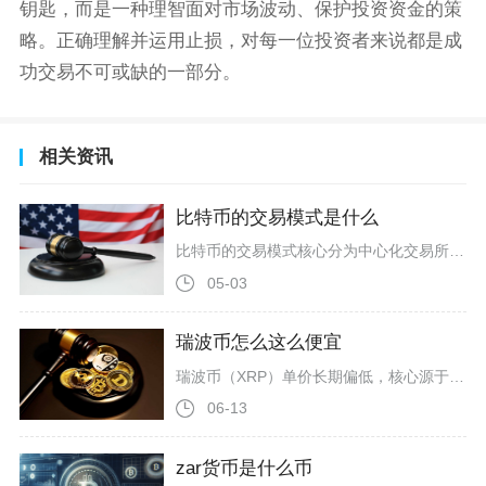
钥匙，而是一种理智面对市场波动、保护投资资金的策
略。正确理解并运用止损，对每一位投资者来说都是成
功交易不可或缺的一部分。
相关资讯
比特币的交易模式是什么
比特币的交易模式核心分为中心化交易所现货交易、衍生品合约交易、场外OTC/P2P交易、去中心化交易所交易四大类，同时底层依托UTXO模型与区块链共识机制完成链上结算，整体覆盖从基础持币到高风险投机、从中心化中介到去中心化点对点的完整交易体系。中心化交易所的现货交易是比特币最主流的基础交易模式，用户在币安、Coinbase等平台完成注册与实名认证后，可使用法币或USDT等稳定币直接买卖比特币，交易以即时市价或限价委托撮合，成交后比特币资产即刻划转至平台账户，支持T+0实时结算，
05-03
瑞波币怎么这么便宜
瑞波币（XRP）单价长期偏低，核心源于其天量的总供应量、薄弱的代币价值捕获能力、长期监管阴霾以及机构需求未有效转化四大因素，并非项目技术或应用价值不足，而是经济模型与市场环境共同作用的结果。截至2026年4月，XRP虽以超千亿美元市值稳居加密货币前五，但单价仅约1.3美元，与比特币、以太坊等主流币存在数量级差距。最直接的原因是XRP的供应体量过于庞大。其总供应量固定为1000亿枚，是比特币总量的近48倍，且全部代币在2012年项目启动时便已一次性预挖完成。目前流通量已超570
06-13
zar货币是什么币