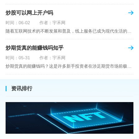
炒股可以网上开户吗
时间：06-02
作者：宇禾网
随着互联网技术的不断发展和普及，线上服务已成为现代生活的一部分。在金融市场方面，炒股已不再是股票交易所和证券公司营业大厅的专利，网上开户成为了一种便捷的选择。本文旨在详细介绍网上炒股开户的流程、优点以及注意事项，助您更好地了解和踏入线上股票交易的大门。网上开户，即通过互联网申请并完成证券账户及资金账户的开设过程，允许投资者在电子设备上进行股票、债券等金融工具的交易。随着移动支付和电子认证技术的进步，网上开户过程已经变得非常快捷和安全。选择证券公司：您需要选择一家提供网上开户服
炒期货真的能赚钱吗知乎
时间：05-31
作者：宇禾网
炒期货真的能赚钱吗？这是许多新手投资者在涉足期货市场前极力寻求答案的问题。期货作为一种金融衍生品，它不仅具有高杠杆的特性，同时也伴随着高风险。在知乎这样一个汇聚各领域专业人士分享知识和经验的平台上，我们可以找到关于炒期货赚钱问题的多角度解读。本文将深入探讨炒期货能否赚钱的问题，并结合知乎上的真实案例分析和专业观点，帮助读者形成自己的看法。在讨论是否能通过炒期货赚钱之前，我们首先需要理解期货市场的基本机制。期货，是一种标准化的、具有法律约束力的合约，涉及在未来某个特定时间以特定
资讯排行