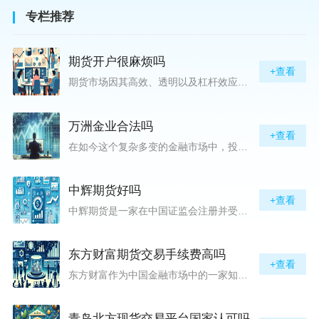
专栏推荐
期货开户很麻烦吗
+查看
期货市场因其高效、透明以及杠杆效应而吸引着众多投资者的目光，但对初入此市场的新手而言，最初的一步——开户，往往充满了疑惑与顾虑，“期货开户很麻烦吗？”这是许多人的疑问。首先要明确的是，在中国进行期货交易需要通过正规的期货公司来开立账户。期货公司作为专业的金融服务机构，能够提供期货交易进出、风险管理等服务。因监管要求严格，期货开户过程中涉及到的身份验证、风险评估等步骤确实比较繁琐，但这些都是为了保护投资者的利益而设定的。开户流程一般包括：选择期货公司、提交个人资料进行身份验证、
万洲金业合法吗
+查看
在如今这个复杂多变的金融市场中，投资者对于选择可靠的投资平台显得尤为谨慎。随着各种金融产品的广泛推广，人们越发关注那些涉及重金属买卖、投资的公司及平台，而万洲金业（以下简称“万洲”）正是此类公司之一。本文将从多个角度深入探讨“万洲金业是否合法”这一问题，旨在为广大投资者提供一份详实的参考。万洲金业是一家专注于黄金投资的公司，其业务范畴主要包括黄金交易、投资咨询等。作为金融投资领域的一份子，万洲金业声称其具有强大的行业背景和丰富的交易经验，承诺为客户提供专业的金融产品及服务。对
中辉期货好吗
+查看
中辉期货是一家在中国证监会注册并受其监管的期货公司。以其强大的资本实力、稳健的经营策略和严格的风险控制体系，赢得了业界的广泛认可和客户的信任。从公司成立时间、注册资本、经营范围以及历年的经营成绩来看，中辉期货展现出的行业地位和实力，为投资者提供了一定程度的信心保障。中辉期货提供包括期货交易、期货投资咨询、资产管理等在内的全方位服务。公司拥有一支经验丰富、专业素质高的团队，他们对市场动态有着敏锐的洞察力，能够为客户提供准确的市场分析和投资策略建议，帮助客户在复杂多变的市场中稳健
东方财富期货交易手续费高吗
+查看
东方财富作为中国金融市场中的一家知名综合金融服务公司，向广大投资者提供了包括期货交易在内的多项服务。而对于广大期货市场的投资者来说，交易成本无疑是他们在选择期货交易服务商时考虑的重要因素之一。在这期货交易手续费是影响交易成本的主要组成部分。很多投资者都十分关注“东方财富期货交易手续费高吗？”这一问题。本文将从多个角度对东方财富期货交易手续费进行分析，帮助投资者对此有一个全面的了解。在深入讨论之前，我们需要明确一个事实：期货交易手续费是指投资者在进行期货合约买卖时，需要支付给期
青岛北方现货交易平台国家认可吗