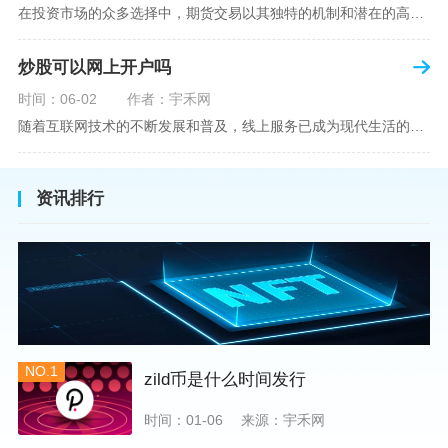
在投资市场的众多选择中，期货交易以其独特的机制和潜在的高收益吸引了不少投资者。但对于初学者而言，步入期货市场的第一步—开设期货账户，往往伴随着众多疑惑，其中一个常见问题就是：“开期货账户需要收费吗？”本文将从各个角度为您详细解读开设期货账户的相关费用，助您清晰理解期货账户的开设流程及其成本。在开始探讨相关费用前，我们首先简要了解一下期货账户的开设流程。通常情况下，开设期货账户需要您选择一家具有良好信誉的期货公司或经纪公司，填写账户开设申请表格，并提交身份证明与初步的资金证明等
炒股可以网上开户吗
时间：06-02
作者：宇禾网
随着互联网技术的不断发展和普及，线上服务已成为现代生活的一部分。在金融市场方面，炒股已不再是股票交易所和证券公司营业大厅的专利，网上开户成为了一种便捷的选择。本文旨在详细介绍网上炒股开户的流程、优点以及注意事项，助您更好地了解和踏入线上股票交易的大门。网上开户，即通过互联网申请并完成证券账户及资金账户的开设过程，允许投资者在电子设备上进行股票、债券等金融工具的交易。随着移动支付和电子认证技术的进步，网上开户过程已经变得非常快捷和安全。选择证券公司：您需要选择一家提供网上开户服
资讯排行
NO.1
zild币是什么时间发行
时间：01-06
来源：宇禾网