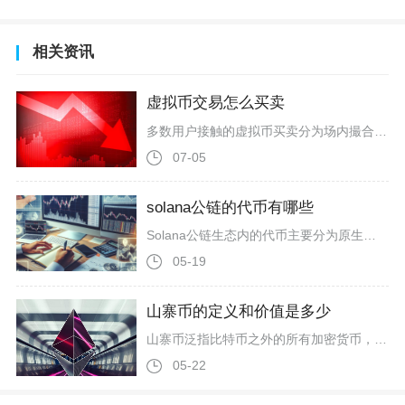
相关资讯
虚拟币交易怎么买卖
多数用户接触的虚拟币买卖分为场内撮合与场外点对点两种模式，但两类方式在国内落地全部触碰监管红线。场内撮合依托境外虚拟货币交易所，用户需要翻墙注册账号、提交身份证与银行卡信息完成实名认证，再通过场外OTC板块对接个人商家完成法币出入金，平台从中抽取0.1%至0.5%不等交易手续费，币种成交后存放于平台账户，用户如需提现还要承担链上矿工手续费；场外点对点则绕开平台，交易者通过社群、社交软件私下对接，直接银行卡转账交割资产，这种交易缺少第三方担保，极易出现一方收款不发币、收币不回款
07-05
solana公链的代币有哪些
Solana公链生态内的代币主要分为原生治理代币SOL、生态主流应用代币、协议层基础设施代币、NFT与Web3场景代币四大类，覆盖公链原生资产、DeFi、基础设施、数字藏品、链上工具等多个核心赛道，是Solana生态落地与价值流通的核心载体。SOL作为Solana公链唯一原生代币，是整个网络的底层核心资产，承担着交易手续费支付、网络质押挖矿、治理投票、节点验证等关键功能，也是币圈关注度最高的Solana系代币。SOL采用通胀质押模式，持有者可通过质押代币参与节点验证获取收益，
05-19
山寨币的定义和价值是多少
山寨币泛指比特币之外的所有加密货币，其价值由技术创新、应用场景、代币经济、社区共识与流动性共同决定，但整体风险极高，多数项目价值归零，仅少数优质币种具备长期价值支撑。山寨币（Altcoin）即“替代币”，诞生于比特币之后，早期多通过修改比特币开源代码分叉而来，如今已涵盖各类独立公链、应用代币与Meme币。市场上万种山寨币质量差异巨大，既有以太坊、Solana等支撑智能合约与DeFi生态的主流平台币，也有大量仅改代码、无落地场景的空气币，还有靠社区热度驱动的Meme币。本质上，
05-22