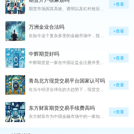
期货开户很麻烦吗
+查看
期货市场因其高效、透明以及杠杆效应而吸引着众多投资者的目光，但对初入此市场的新手而言，最初的一步——开户，往往充满了疑惑与顾虑，“期货开户很麻烦吗？”这是许多人的疑问。首先要明确的是，在中国进行期货交易需要通过正规的期货公司来开立账户。期货公司作为专业的金融服务机构，能够提供期货交易进出、风险管理等服务。因监管要求严格，期货开户过程中涉及到的身份验证、风险评估等步骤确实比较繁琐，但这些都是为了保护投资者的利益而设定的。开户流程一般包括：选择期货公司、提交个人资料进行身份验证、
万洲金业合法吗
+查看
在如今这个复杂多变的金融市场中，投资者对于选择可靠的投资平台显得尤为谨慎。随着各种金融产品的广泛推广，人们越发关注那些涉及重金属买卖、投资的公司及平台，而万洲金业（以下简称“万洲”）正是此类公司之一。本文将从多个角度深入探讨“万洲金业是否合法”这一问题，旨在为广大投资者提供一份详实的参考。万洲金业是一家专注于黄金投资的公司，其业务范畴主要包括黄金交易、投资咨询等。作为金融投资领域的一份子，万洲金业声称其具有强大的行业背景和丰富的交易经验，承诺为客户提供专业的金融产品及服务。对
中辉期货好吗
+查看
中辉期货是一家在中国证监会注册并受其监管的期货公司。以其强大的资本实力、稳健的经营策略和严格的风险控制体系，赢得了业界的广泛认可和客户的信任。从公司成立时间、注册资本、经营范围以及历年的经营成绩来看，中辉期货展现出的行业地位和实力，为投资者提供了一定程度的信心保障。中辉期货提供包括期货交易、期货投资咨询、资产管理等在内的全方位服务。公司拥有一支经验丰富、专业素质高的团队，他们对市场动态有着敏锐的洞察力，能够为客户提供准确的市场分析和投资策略建议，帮助客户在复杂多变的市场中稳健
青岛北方现货交易平台国家认可吗
+查看
在当今经济全球化的大趋势下，现货交易市场作为资本流动的重要平台，正吸引着世界各地的目光。中国，作为全球第二大经济体，其金融市场的发展和监管逐渐受到各界的重视。在众多现货交易平台中，青岛北方现货交易平台（下简称“北方平台”）究竟是否得到了国家的认可和监管，是许多投资者和市场参与者关心的问题。本文旨在深入探讨北方平台的性质、运营情况及其是否获得国家认可等方面的信息。北方平台成立于某年，位于中国山东省青岛市，旨在为企业和个人提供一套完善的物质现货交易服务。平台运用现代信息技术，建立
东方财富期货交易手续费高吗
+查看
东方财富作为中国金融市场中的一家知名综合金融服务公司，向广大投资者提供了包括期货交易在内的多项服务。而对于广大期货市场的投资者来说，交易成本无疑是他们在选择期货交易服务商时考虑的重要因素之一。在这期货交易手续费是影响交易成本的主要组成部分。很多投资者都十分关注“东方财富期货交易手续费高吗？”这一问题。本文将从多个角度对东方财富期货交易手续费进行分析，帮助投资者对此有一个全面的了解。在深入讨论之前，我们需要明确一个事实：期货交易手续费是指投资者在进行期货合约买卖时，需要支付给期