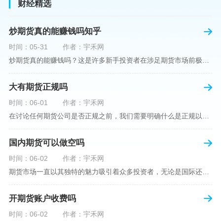
财经精选
炒期货真的能赚钱吗知乎
时间：05-31
作者：宇禾网
炒期货真的能赚钱吗？这是许多新手投资者在涉足期货市场前极力寻求答案的问题。期货作为一种金融衍生品，它不仅具有高杠杆的特性，同时也伴随着高风险。在知乎这样一个汇聚各领域专业人士分享知识和经验的平台上，我们可以找到关于炒期货赚钱问题的多角度解读。本文将深入探讨炒期货能否赚钱的问题，并结合知乎上的真实案例分析和专业观点，帮助读者形成自己的看法。在讨论是否能通过炒期货赚钱之前，我们首先需要理解期货市场的基本机制。期货，是一种标准化的、具有法律约束力的合约，涉及在未来某个特定时间以特定
大有期货正规吗
时间：06-01
作者：宇禾网
在讨论任何期货公司是否正规之前，我们需要明确什么是正规以及如何判断一个期货公司是否符合这一标准。对于中国市场，正规一词通常指该公司拥有中国证监会（中国证券监督管理委员会）的批准和监管，同时遵守中国期货市场的相关法律法规。以“大有期货”为例，探讨其如何符合这些标准，以及在选择此类公司时，投资者应注意的一些关键因素。大有期货是参与中国期货市场的多家公司之一，主要提供期货交易、资产管理、投资咨询等服务。它适用于希望通过期货市场进行投资和风险管理的个人和机构投资者。与其他期货公司一样
国内期货可以做空吗
时间：06-02
作者：宇禾网
期货市场一直以其独特的魅力吸引着众多投资者，无论是国际还是国内场景下，其波澜壮阔的市场行情都给予了投资者无限遐想。今天，我们将深入探讨一个特别的问题——"国内期货可以做空吗"？这个问题不仅关乎投资者的策略布局，更涉及到期货市场机制的基本理解。在深入探讨之前，我们首先需要明确几个期货市场的基础概念。期货，是指在标准化合约基础上，双方承诺在未来某一特定时间以约定价格买卖一定数量的商品或金融产品的合约。它允訸投资者通过买入（做多）或卖出（做空）合约来预测未来价格的变动。我们来揭开国
开期货账户收费吗
时间：06-02
作者：宇禾网