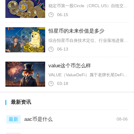
稳定币第一股Circle（CRCL.US）自纽交所上市后走出多轮暴涨行情，上市首日大涨168.48%，上市两日内累计涨幅突破247%，后续受财报、机构资本入局与稳定币行业扩容催化，年内阶段性最大涨幅超660%，也是全球唯一完成主板IPO的合规稳定币发行主体，这只备受币圈与华尔街双重追捧的标的，本质是头部美元稳定币USDC的运营发行企业，其股价异动直接绑定全球稳定币产业景气周期变化。Circle成立于2013年，2018年联合Coinbase推出USDC，依托全储备合规审计模式
06-15
恒星币的未来价值是多少
综合恒星币自身技术定位、行业落地进展与加密市场长期发展趋势来看，恒星币未来具备稳健增值空间，中长期合理价值区间偏向稳步上行，依托跨境支付赛道刚需属性与机构合作背书，具备持续长期价值支撑。恒星币作为主打跨境转账与法币兑换的公链代币，区别于多数投机类加密资产，核心价值锚定现实金融场景，其底层网络主打低成本、秒级到账的跨境结算，填补了传统国际汇款手续费高、到账慢、流程繁琐的行业痛点，这一核心功能也让它在全球跨境贸易、小额跨境支付领域拥有不可替代的刚需属性，成为支撑其长期价值的底层逻
06-13
value这个币怎么样
VALUE（ValueDeFi）属于老牌长尾DeFi代币，博弈机会有限，潜在风险显著，仅适合具备极高风险承受能力的短线投机者，并不适合普通投资者长期持仓。VALUE诞生于DeFi流动性挖矿热潮阶段，是早期挖矿项目YFV的迭代版本，部署于以太...
03-18
最新资讯
aac币是什么
最新
08-06