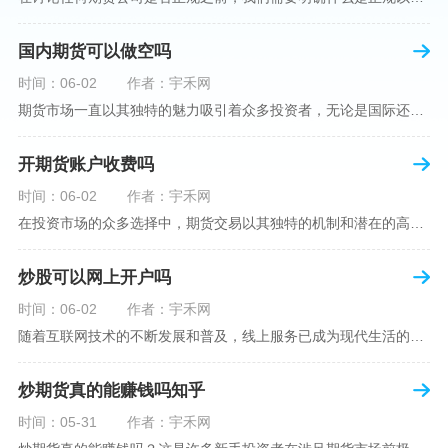
国内期货可以做空吗
时间：06-02
作者：宇禾网
期货市场一直以其独特的魅力吸引着众多投资者，无论是国际还是国内场景下，其波澜壮阔的市场行情都给予了投资者无限遐想。今天，我们将深入探讨一个特别的问题——"国内期货可以做空吗"？这个问题不仅关乎投资者的策略布局，更涉及到期货市场机制的基本理解。在深入探讨之前，我们首先需要明确几个期货市场的基础概念。期货，是指在标准化合约基础上，双方承诺在未来某一特定时间以约定价格买卖一定数量的商品或金融产品的合约。它允訸投资者通过买入（做多）或卖出（做空）合约来预测未来价格的变动。我们来揭开国
开期货账户收费吗
时间：06-02
作者：宇禾网
在投资市场的众多选择中，期货交易以其独特的机制和潜在的高收益吸引了不少投资者。但对于初学者而言，步入期货市场的第一步—开设期货账户，往往伴随着众多疑惑，其中一个常见问题就是：“开期货账户需要收费吗？”本文将从各个角度为您详细解读开设期货账户的相关费用，助您清晰理解期货账户的开设流程及其成本。在开始探讨相关费用前，我们首先简要了解一下期货账户的开设流程。通常情况下，开设期货账户需要您选择一家具有良好信誉的期货公司或经纪公司，填写账户开设申请表格，并提交身份证明与初步的资金证明等
炒股可以网上开户吗
时间：06-02
作者：宇禾网
随着互联网技术的不断发展和普及，线上服务已成为现代生活的一部分。在金融市场方面，炒股已不再是股票交易所和证券公司营业大厅的专利，网上开户成为了一种便捷的选择。本文旨在详细介绍网上炒股开户的流程、优点以及注意事项，助您更好地了解和踏入线上股票交易的大门。网上开户，即通过互联网申请并完成证券账户及资金账户的开设过程，允许投资者在电子设备上进行股票、债券等金融工具的交易。随着移动支付和电子认证技术的进步，网上开户过程已经变得非常快捷和安全。选择证券公司：您需要选择一家提供网上开户服
炒期货真的能赚钱吗知乎
时间：05-31
作者：宇禾网