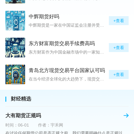
中辉期货好吗
+查看
中辉期货是一家在中国证监会注册并受其监管的期货公司。以其强大的资本实力、稳健的经营策略和严格的风险控制体系，赢得了业界的广泛认可和客户的信任。从公司成立时间、注册资本、经营范围以及历年的经营成绩来看，中辉期货展现出的行业地位和实力，为投资者提供了一定程度的信心保障。中辉期货提供包括期货交易、期货投资咨询、资产管理等在内的全方位服务。公司拥有一支经验丰富、专业素质高的团队，他们对市场动态有着敏锐的洞察力，能够为客户提供准确的市场分析和投资策略建议，帮助客户在复杂多变的市场中稳健
东方财富期货交易手续费高吗
+查看
东方财富作为中国金融市场中的一家知名综合金融服务公司，向广大投资者提供了包括期货交易在内的多项服务。而对于广大期货市场的投资者来说，交易成本无疑是他们在选择期货交易服务商时考虑的重要因素之一。在这期货交易手续费是影响交易成本的主要组成部分。很多投资者都十分关注“东方财富期货交易手续费高吗？”这一问题。本文将从多个角度对东方财富期货交易手续费进行分析，帮助投资者对此有一个全面的了解。在深入讨论之前，我们需要明确一个事实：期货交易手续费是指投资者在进行期货合约买卖时，需要支付给期
青岛北方现货交易平台国家认可吗
+查看
在当今经济全球化的大趋势下，现货交易市场作为资本流动的重要平台，正吸引着世界各地的目光。中国，作为全球第二大经济体，其金融市场的发展和监管逐渐受到各界的重视。在众多现货交易平台中，青岛北方现货交易平台（下简称“北方平台”）究竟是否得到了国家的认可和监管，是许多投资者和市场参与者关心的问题。本文旨在深入探讨北方平台的性质、运营情况及其是否获得国家认可等方面的信息。北方平台成立于某年，位于中国山东省青岛市，旨在为企业和个人提供一套完善的物质现货交易服务。平台运用现代信息技术，建立
财经精选
大有期货正规吗
时间：06-01
作者：宇禾网
在讨论任何期货公司是否正规之前，我们需要明确什么是正规以及如何判断一个期货公司是否符合这一标准。对于中国市场，正规一词通常指该公司拥有中国证监会（中国证券监督管理委员会）的批准和监管，同时遵守中国期货市场的相关法律法规。以“大有期货”为例，探讨其如何符合这些标准，以及在选择此类公司时，投资者应注意的一些关键因素。大有期货是参与中国期货市场的多家公司之一，主要提供期货交易、资产管理、投资咨询等服务。它适用于希望通过期货市场进行投资和风险管理的个人和机构投资者。与其他期货公司一样