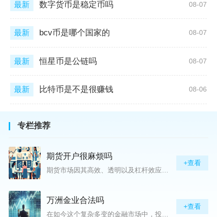
数字货币是稳定币吗
最新
08-07
bcv币是哪个国家的
最新
08-07
恒星币是公链吗
最新
08-07
比特币是不是很赚钱
最新
08-06
专栏推荐
期货开户很麻烦吗
+查看
期货市场因其高效、透明以及杠杆效应而吸引着众多投资者的目光，但对初入此市场的新手而言，最初的一步——开户，往往充满了疑惑与顾虑，“期货开户很麻烦吗？”这是许多人的疑问。首先要明确的是，在中国进行期货交易需要通过正规的期货公司来开立账户。期货公司作为专业的金融服务机构，能够提供期货交易进出、风险管理等服务。因监管要求严格，期货开户过程中涉及到的身份验证、风险评估等步骤确实比较繁琐，但这些都是为了保护投资者的利益而设定的。开户流程一般包括：选择期货公司、提交个人资料进行身份验证、
万洲金业合法吗
+查看
在如今这个复杂多变的金融市场中，投资者对于选择可靠的投资平台显得尤为谨慎。随着各种金融产品的广泛推广，人们越发关注那些涉及重金属买卖、投资的公司及平台，而万洲金业（以下简称“万洲”）正是此类公司之一。本文将从多个角度深入探讨“万洲金业是否合法”这一问题，旨在为广大投资者提供一份详实的参考。万洲金业是一家专注于黄金投资的公司，其业务范畴主要包括黄金交易、投资咨询等。作为金融投资领域的一份子，万洲金业声称其具有强大的行业背景和丰富的交易经验，承诺为客户提供专业的金融产品及服务。对