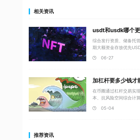
相关资讯
usdt和usdk哪个
综合发行资质、储备托管
期大额资金存放优先US
06-27
加杠杆要多少钱才
在币圈通过杠杆交易实
本、抗风险空间综合计
500U
05-04
推荐资讯