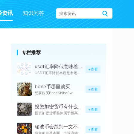
经资讯
知识问答
专栏推荐
usdt汇率降低意味着什么
+查看
USDT汇率降低本质是市场供需
bone币哪里购买
+查看
想要购买BoneShibaSw
投资加密货币有什么风险
+查看
投资加密货币整体属于极高风险投
瑞波币会跌到一文不值吗
+查看
综合项目基本面、市场流动性与行