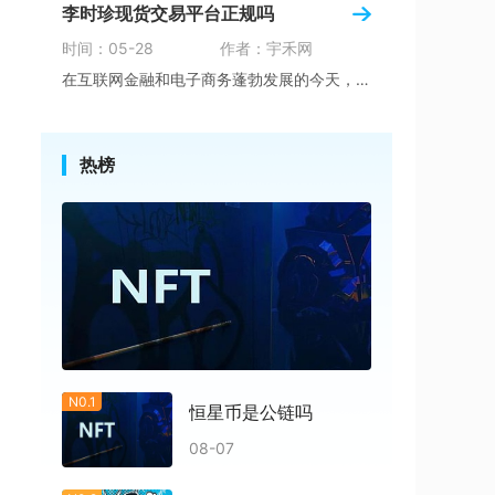
李时珍现货交易平台正规吗
时间：05-28
作者：宇禾网
在互联网金融和电子商务蓬勃发展的今天，越来越
热榜
N0.1
恒星币是公链吗
08-07