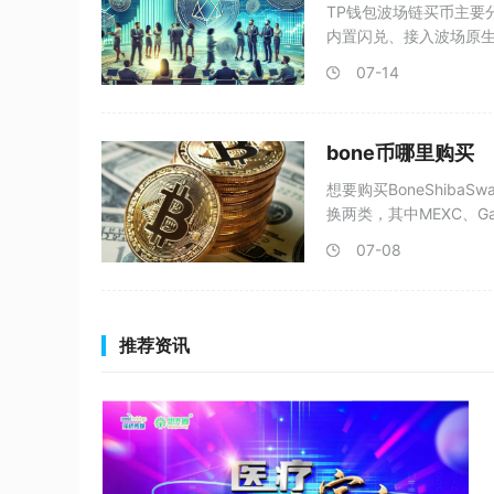
TP钱包波场链买币主要
内置闪兑、接入波场原生
07-14
bone币哪里购买
想要购买BoneShib
换两类，其中MEXC、Ga
07-08
推荐资讯