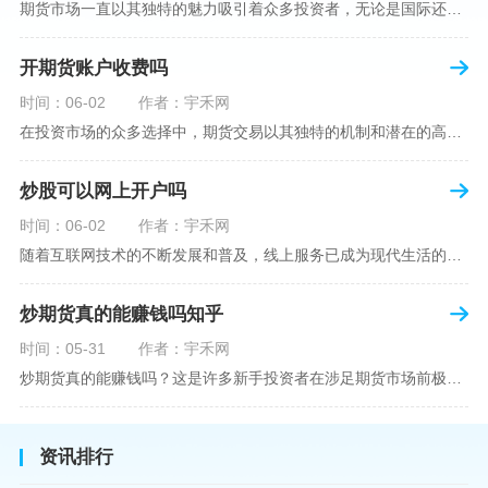
期货市场一直以其独特的魅力吸引着众多投资者，无论是国际还是国内场景下，其波澜壮阔的市场行情都给予了投资者无限遐想。今天，我们将深入探讨一个特别的问题——"国内期货可以做空吗"？这个问题不仅关乎投资者的策略布局，更涉及到期货市场机制的基本理解。在深入探讨之前，我们首先需要明确几个期货市场的基础概念。期货，是指在标准化合约基础上，双方承诺在未来某一特定时间以约定价格买卖一定数量的商品或金融产品的合约。它允訸投资者通过买入（做多）或卖出（做空）合约来预测未来价格的变动。我们来揭开国
开期货账户收费吗
时间：06-02
作者：宇禾网
在投资市场的众多选择中，期货交易以其独特的机制和潜在的高收益吸引了不少投资者。但对于初学者而言，步入期货市场的第一步—开设期货账户，往往伴随着众多疑惑，其中一个常见问题就是：“开期货账户需要收费吗？”本文将从各个角度为您详细解读开设期货账户的相关费用，助您清晰理解期货账户的开设流程及其成本。在开始探讨相关费用前，我们首先简要了解一下期货账户的开设流程。通常情况下，开设期货账户需要您选择一家具有良好信誉的期货公司或经纪公司，填写账户开设申请表格，并提交身份证明与初步的资金证明等
炒股可以网上开户吗
时间：06-02
作者：宇禾网
随着互联网技术的不断发展和普及，线上服务已成为现代生活的一部分。在金融市场方面，炒股已不再是股票交易所和证券公司营业大厅的专利，网上开户成为了一种便捷的选择。本文旨在详细介绍网上炒股开户的流程、优点以及注意事项，助您更好地了解和踏入线上股票交易的大门。网上开户，即通过互联网申请并完成证券账户及资金账户的开设过程，允许投资者在电子设备上进行股票、债券等金融工具的交易。随着移动支付和电子认证技术的进步，网上开户过程已经变得非常快捷和安全。选择证券公司：您需要选择一家提供网上开户服
炒期货真的能赚钱吗知乎
时间：05-31
作者：宇禾网
炒期货真的能赚钱吗？这是许多新手投资者在涉足期货市场前极力寻求答案的问题。期货作为一种金融衍生品，它不仅具有高杠杆的特性，同时也伴随着高风险。在知乎这样一个汇聚各领域专业人士分享知识和经验的平台上，我们可以找到关于炒期货赚钱问题的多角度解读。本文将深入探讨炒期货能否赚钱的问题，并结合知乎上的真实案例分析和专业观点，帮助读者形成自己的看法。在讨论是否能通过炒期货赚钱之前，我们首先需要理解期货市场的基本机制。期货，是一种标准化的、具有法律约束力的合约，涉及在未来某个特定时间以特定
资讯排行