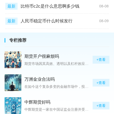
比特币c2c是什么意思啊多少钱
最新
08-08
人民币稳定币什么时候发行
最新
08-09
专栏推荐
期货开户很麻烦吗
+查看
期货市场因其高效、透明以及杠杆效应而吸引着众多投资者的目光，但对初入此市场的新手而言，最初的一步——开户，往往充满了疑惑与顾虑，“期货开户很麻烦吗？”这是许多人的疑问。首先要明确的是，在中国进行期货交易需要通过正规的期货公司来开立账户。期货公司作为专业的金融服务机构，能够提供期货交易进出、风险管理等服务。因监管要求严格，期货开户过程中涉及到的身份验证、风险评估等步骤确实比较繁琐，但这些都是为了保护投资者的利益而设定的。开户流程一般包括：选择期货公司、提交个人资料进行身份验证、
万洲金业合法吗
+查看
在如今这个复杂多变的金融市场中，投资者对于选择可靠的投资平台显得尤为谨慎。随着各种金融产品的广泛推广，人们越发关注那些涉及重金属买卖、投资的公司及平台，而万洲金业（以下简称“万洲”）正是此类公司之一。本文将从多个角度深入探讨“万洲金业是否合法”这一问题，旨在为广大投资者提供一份详实的参考。万洲金业是一家专注于黄金投资的公司，其业务范畴主要包括黄金交易、投资咨询等。作为金融投资领域的一份子，万洲金业声称其具有强大的行业背景和丰富的交易经验，承诺为客户提供专业的金融产品及服务。对
中辉期货好吗
+查看
中辉期货是一家在中国证监会注册并受其监管的期货公司。以其强大的资本实力、稳健的经营策略和严格的风险控制体系，赢得了业界的广泛认可和客户的信任。从公司成立时间、注册资本、经营范围以及历年的经营成绩来看，中辉期货展现出的行业地位和实力，为投资者提供了一定程度的信心保障。中辉期货提供包括期货交易、期货投资咨询、资产管理等在内的全方位服务。公司拥有一支经验丰富、专业素质高的团队，他们对市场动态有着敏锐的洞察力，能够为客户提供准确的市场分析和投资策略建议，帮助客户在复杂多变的市场中稳健