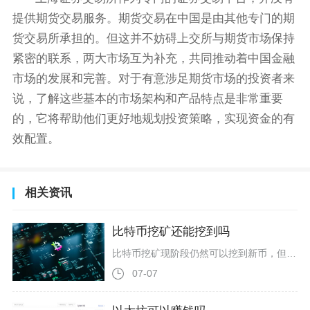
提供期货交易服务。期货交易在中国是由其他专门的期
货交易所承担的。但这并不妨碍上交所与期货市场保持
紧密的联系，两大市场互为补充，共同推动着中国金融
市场的发展和完善。对于有意涉足期货市场的投资者来
说，了解这些基本的市场架构和产品特点是非常重要
的，它将帮助他们更好地规划投资策略，实现资金的有
效配置。
相关资讯
比特币挖矿还能挖到吗
比特币挖矿现阶段仍然可以挖到新币，但普通个人散户单独挖矿几乎没有获利可能，剩余比特币总量不足一百万枚，并且会在未来一百多年里极其缓慢地释放，直到2140年左右区块奖励彻底消失。比特币协议设定了2100万枚的总量上限，目前已经开采出超过两千万枚，占到总量的九成以上，剩下的部分因为每四年一次的区块奖励减半机制，产出速度会不断放缓，即便全球算力持续扩张，新产生的比特币数量也只会越来越少。当前单个区块奖励为3.125枚比特币，每日全网新增大约四百五十枚新比特币，等到2028年下一次减
07-07