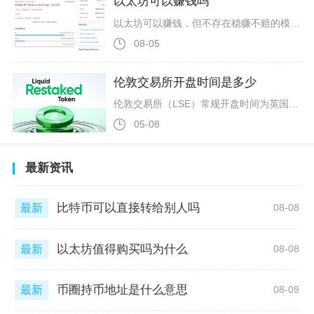
以太坊可以赚钱吗
以太坊可以赚钱，但不存在稳赚不赔的模式，收益和风险始终成正比，不同参与方式的盈利空间、周期、亏损概率差异极大，想要依靠以太坊获得收益，既要理清盈利渠道，也要认清市场波动带来的潜在亏损风险。作为市值仅次于比特币的第二大加密货币，以太坊兼具价值炒作与生态收益双重属性，也是币圈用户参与度最高的主流币种，不过多数新手只看到盈利案例，却忽略了行情涨跌、机制规则带来的亏损隐患。目前以太坊合法可持续的盈利渠道主要分为四类，第一是现货低买高卖赚取价差，这也是大多数投资者参与以太坊的主要方式。
08-05
伦敦交易所开盘时间是多少
伦敦交易所（LSE）常规开盘时间为英国当地时间上午8:00，收盘时间为下午4:30，周一至周五交易，周末及英国法定节假日休市。对于币圈用户而言，此时间直接关联传统金融市场与加密货币市场的联动效应，掌握准确开盘时段，是把握欧洲资金流向、市场波动率变化与跨市场套利机会的核心前提。伦敦交易所的交易时段分夏令时与冬令时两种，对应不同时区换算。每年3月最后一个周日至10月最后一个周日为英国夏令时（BST，UTC+1），常规交易仍为当地8:00-16:30，换算北京时间为15:00-23
05-08
最新资讯
比特币可以直接转给别人吗
最新
08-08
以太坊值得购买吗为什么
最新
08-08
币圈持币地址是什么意思
最新
08-09