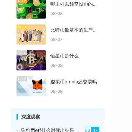
N0.2
哪里可以领空投币的东西
08-08
N0.3
比特币最基本的生产过程是什么
08-07
N0.4
恒星币是什么
08-08
N0.5
虚拟币omnia还交易吗
08-08
深度观察
狗狗币etf什么时候出结果
08
07