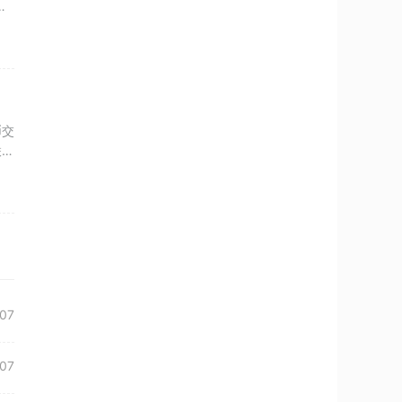
合
币交
联。
07
07