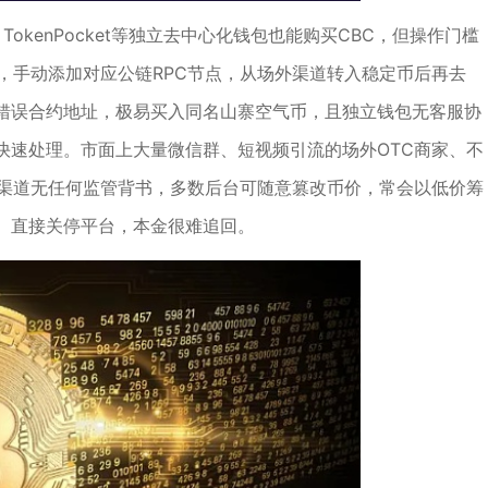
、TokenPocket等独立去中心化钱包也能购买CBC，但操作门槛
，手动添加对应公链RPC节点，从场外渠道转入稳定币后再去
制错误合约地址，极易买入同名山寨空气币，且独立钱包无客服协
快速处理。市面上大量微信群、短视频引流的场外OTC商家、不
类渠道无任何监管背书，多数后台可随意篡改币价，常会以低价筹
、直接关停平台，本金很难追回。