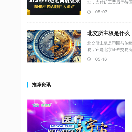
址，支付矿工费后等待区
规
05-07
北交所主板是什么
北交所主板是币圈与传
易，它是北京证券交易
很多
05-16
推荐资讯