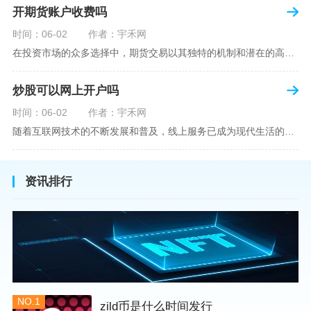
开期货账户收费吗
时间：06-02
作者：宇禾网
在投资市场的众多选择中，期货交易以其独特的机制和潜在的高收益吸引了不少投资者。但对于初学者而言，步入期货市场的第一步—开设期货账户，往往伴随着众多疑惑，其中一个常见问题就是：“开期货账户需要收费吗？”本文将从各个角度为您详细解读开设期货账户的相关费用，助您清晰理解期货账户的开设流程及其成本。在开始探讨相关费用前，我们首先简要了解一下期货账户的开设流程。通常情况下，开设期货账户需要您选择一家具有良好信誉的期货公司或经纪公司，填写账户开设申请表格，并提交身份证明与初步的资金证明等
炒股可以网上开户吗
时间：06-02
作者：宇禾网
随着互联网技术的不断发展和普及，线上服务已成为现代生活的一部分。在金融市场方面，炒股已不再是股票交易所和证券公司营业大厅的专利，网上开户成为了一种便捷的选择。本文旨在详细介绍网上炒股开户的流程、优点以及注意事项，助您更好地了解和踏入线上股票交易的大门。网上开户，即通过互联网申请并完成证券账户及资金账户的开设过程，允许投资者在电子设备上进行股票、债券等金融工具的交易。随着移动支付和电子认证技术的进步，网上开户过程已经变得非常快捷和安全。选择证券公司：您需要选择一家提供网上开户服
资讯排行
NO.1
zild币是什么时间发行