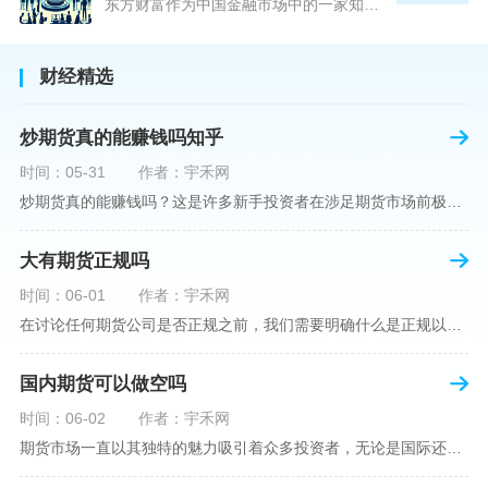
东方财富作为中国金融市场中的一家知名综合金融服务公司，向广大投资者提供了包括期货交易在内的多项服务。而对于广大期货市场的投资者来说，交易成本无疑是他们在选择期货交易服务商时考虑的重要因素之一。在这期货交易手续费是影响交易成本的主要组成部分。很多投资者都十分关注“东方财富期货交易手续费高吗？”这一问题。本文将从多个角度对东方财富期货交易手续费进行分析，帮助投资者对此有一个全面的了解。在深入讨论之前，我们需要明确一个事实：期货交易手续费是指投资者在进行期货合约买卖时，需要支付给期
财经精选
炒期货真的能赚钱吗知乎
时间：05-31
作者：宇禾网
炒期货真的能赚钱吗？这是许多新手投资者在涉足期货市场前极力寻求答案的问题。期货作为一种金融衍生品，它不仅具有高杠杆的特性，同时也伴随着高风险。在知乎这样一个汇聚各领域专业人士分享知识和经验的平台上，我们可以找到关于炒期货赚钱问题的多角度解读。本文将深入探讨炒期货能否赚钱的问题，并结合知乎上的真实案例分析和专业观点，帮助读者形成自己的看法。在讨论是否能通过炒期货赚钱之前，我们首先需要理解期货市场的基本机制。期货，是一种标准化的、具有法律约束力的合约，涉及在未来某个特定时间以特定
大有期货正规吗
时间：06-01
作者：宇禾网
在讨论任何期货公司是否正规之前，我们需要明确什么是正规以及如何判断一个期货公司是否符合这一标准。对于中国市场，正规一词通常指该公司拥有中国证监会（中国证券监督管理委员会）的批准和监管，同时遵守中国期货市场的相关法律法规。以“大有期货”为例，探讨其如何符合这些标准，以及在选择此类公司时，投资者应注意的一些关键因素。大有期货是参与中国期货市场的多家公司之一，主要提供期货交易、资产管理、投资咨询等服务。它适用于希望通过期货市场进行投资和风险管理的个人和机构投资者。与其他期货公司一样
国内期货可以做空吗
时间：06-02
作者：宇禾网
期货市场一直以其独特的魅力吸引着众多投资者，无论是国际还是国内场景下，其波澜壮阔的市场行情都给予了投资者无限遐想。今天，我们将深入探讨一个特别的问题——"国内期货可以做空吗"？这个问题不仅关乎投资者的策略布局，更涉及到期货市场机制的基本理解。在深入探讨之前，我们首先需要明确几个期货市场的基础概念。期货，是指在标准化合约基础上，双方承诺在未来某一特定时间以约定价格买卖一定数量的商品或金融产品的合约。它允訸投资者通过买入（做多）或卖出（做空）合约来预测未来价格的变动。我们来揭开国