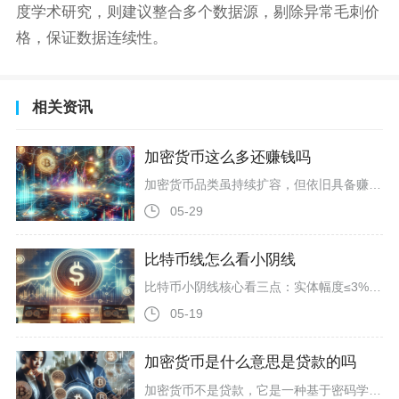
度学术研究，则建议整合多个数据源，剔除异常毛刺价
格，保证数据连续性。
相关资讯
加密货币这么多还赚钱吗
加密货币品类虽持续扩容，但依旧具备赚钱机会，只是盈利逻辑、参与门槛和风险结构已和早期市场截然不同，并非人人都能轻松获利。当前全球加密货币币种已超上万种，主流币种、山寨币、MEME币、公链代币、平台币等品类持续新增，看似赛道拥挤、代币泛滥，实则赚钱机会集中在少数核心资产与特定行情周期中。比特币、以太坊这类头部加密货币，凭借共识度、流动性、机构持仓基础，长期保持价格波动带来的交易与持有收益，机构资金、现货ETF资金持续入场，进一步稳定了主流币的价值底盘，熊市回撤可控，牛市收益上限
05-29
比特币线怎么看小阴线
比特币小阴线核心看三点：实体幅度≤3%、影线长短、所处趋势位置，缩量小阴线多为震荡回调，放量小阴线才是弱势延续信号，单独小阴线无强反转意义，需结合位置与量价确认。先明确小阴线的基础定义与形态特征，比特币K线中，小阴线指收盘价略低于开盘价、实体较短的阴线，通常涨跌幅在3%以内，上下影线较短或均衡，代表该周期内空头稍占优但力量不强，多空博弈偏均衡，市场观望情绪浓。多数平台以红色显示阴线，实体长度直观反映空头力度，实体越短，空头抛压越弱，若带长下影线，说明下方支撑较强，下跌空间有限
05-19
加密货币是什么意思是贷款的吗
加密货币不是贷款，它是一种基于密码学和区块链技术的去中心化数字资产，而贷款是一种借贷金融服务，二者本质完全不同。加密货币本质是依托分布式账本与密码学构建的数字价值载体，2009年比特币诞生后逐步普及，核心是去中心化、不可篡改、加密安全与全球流通。它不由央行或机构发行，无实体形态，仅以代码形式存储于区块链网络，用户通过私钥掌控资产，交易由全网节点验证，无需第三方中介，常见类型有比特币、以太坊、稳定币等。其价值源于市场供需与社区共识，部分如比特币总量恒定，兼具价值存储与交易媒介功