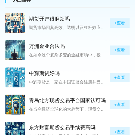
期货开户很麻烦吗
+查看
期货市场因其高效、透明以及杠杆效应而吸引着众多投资者的目光，但对初入此市场的新手而言，最初的一步——开户，往往充满了疑惑与顾虑，“期货开户很麻烦吗？”这是许多人的疑问。首先要明确的是，在中国进行期货交易需要通过正规的期货公司来开立账户。期货公司作为专业的金融服务机构，能够提供期货交易进出、风险管理等服务。因监管要求严格，期货开户过程中涉及到的身份验证、风险评估等步骤确实比较繁琐，但这些都是为了保护投资者的利益而设定的。开户流程一般包括：选择期货公司、提交个人资料进行身份验证、
万洲金业合法吗
+查看
在如今这个复杂多变的金融市场中，投资者对于选择可靠的投资平台显得尤为谨慎。随着各种金融产品的广泛推广，人们越发关注那些涉及重金属买卖、投资的公司及平台，而万洲金业（以下简称“万洲”）正是此类公司之一。本文将从多个角度深入探讨“万洲金业是否合法”这一问题，旨在为广大投资者提供一份详实的参考。万洲金业是一家专注于黄金投资的公司，其业务范畴主要包括黄金交易、投资咨询等。作为金融投资领域的一份子，万洲金业声称其具有强大的行业背景和丰富的交易经验，承诺为客户提供专业的金融产品及服务。对
中辉期货好吗
+查看
中辉期货是一家在中国证监会注册并受其监管的期货公司。以其强大的资本实力、稳健的经营策略和严格的风险控制体系，赢得了业界的广泛认可和客户的信任。从公司成立时间、注册资本、经营范围以及历年的经营成绩来看，中辉期货展现出的行业地位和实力，为投资者提供了一定程度的信心保障。中辉期货提供包括期货交易、期货投资咨询、资产管理等在内的全方位服务。公司拥有一支经验丰富、专业素质高的团队，他们对市场动态有着敏锐的洞察力，能够为客户提供准确的市场分析和投资策略建议，帮助客户在复杂多变的市场中稳健
青岛北方现货交易平台国家认可吗
+查看
在当今经济全球化的大趋势下，现货交易市场作为资本流动的重要平台，正吸引着世界各地的目光。中国，作为全球第二大经济体，其金融市场的发展和监管逐渐受到各界的重视。在众多现货交易平台中，青岛北方现货交易平台（下简称“北方平台”）究竟是否得到了国家的认可和监管，是许多投资者和市场参与者关心的问题。本文旨在深入探讨北方平台的性质、运营情况及其是否获得国家认可等方面的信息。北方平台成立于某年，位于中国山东省青岛市，旨在为企业和个人提供一套完善的物质现货交易服务。平台运用现代信息技术，建立
东方财富期货交易手续费高吗
+查看