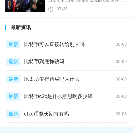
恒星币中长期具备稳步上涨的基础条件，短期行情则会呈现震荡反复、波段式上行的走势，价格走势分化主要由监管落地、机构业务推进、大盘行情周期、赛道竞争四大核心要素共同决定，短期很难出现单边暴涨行情，长期依托RWA代币化、跨境支付两大刚需赛道具备充足的估值抬升空间，涨跌逻辑可以从利好支撑、现存短板、行情周期规律三个维度完整拆解分析。监管层面的定性落地是恒星币后续涨价最核心的底层支撑，此前主流监管机构已经将恒星币划定为数字商品属性，彻底摆脱证券属性争议，扫清各类大型资管机构、传统金融企
07-20
最新资讯
比特币可以直接转给别人吗
最新
08-08
比特币到底挣钱吗
最新
08-08
以太坊值得购买吗为什么
最新
08-08
比特币c2c是什么意思啊多少钱
最新
08-08
ctxc币能长期持有吗
最新
08-08