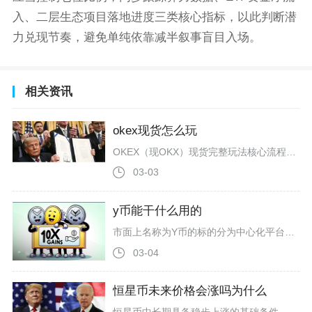
入、二层生态项目落地进度三类核心指标，以此判断潜
力兑现节奏，避免单纯依靠减半叙事盲目入场。
相关资讯
okex现货怎么玩
OKEX（现OKX）现货完整玩法核心流程为：完成账号注册实名认证→C2C购入USDT并完成账户资金划转→进入现货交易界面选择对应币对区分市价/限价单下单成交→成交后管理持仓订单并按需划转资产，同时搭配基础风控规则就能完整完成现货交易，整个过...
03-03
y币能干什么用的
市面上名称为Y币的标的分为中心化平台虚拟货币与区块链代币两大类别，二者用途完全独立，YY体系内的Y币属于封闭场景消费代币，而币圈主流的$Y（Yellow）模因代币仅具备社区社交与二级市场交易属性，不存在落地金融应用价值，除此之外还有多款名称...
03-04
恒星币未来价格会涨吗为什么