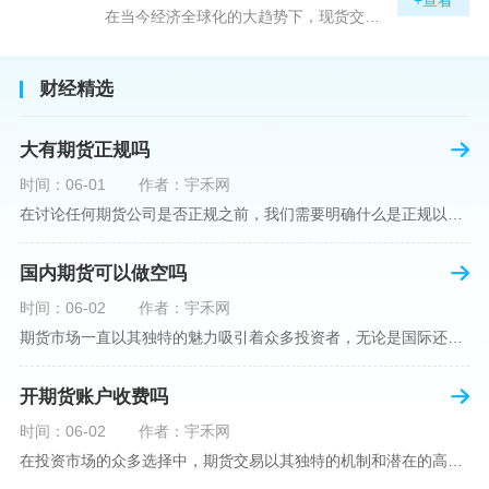
在当今经济全球化的大趋势下，现货交易市场作为资本流动的重要平台，正吸引着世界各地的目光。中国，作为全球第二大经济体，其金融市场的发展和监管逐渐受到各界的重视。在众多现货交易平台中，青岛北方现货交易平台（下简称“北方平台”）究竟是否得到了国家的认可和监管，是许多投资者和市场参与者关心的问题。本文旨在深入探讨北方平台的性质、运营情况及其是否获得国家认可等方面的信息。北方平台成立于某年，位于中国山东省青岛市，旨在为企业和个人提供一套完善的物质现货交易服务。平台运用现代信息技术，建立
财经精选
大有期货正规吗
时间：06-01
作者：宇禾网
在讨论任何期货公司是否正规之前，我们需要明确什么是正规以及如何判断一个期货公司是否符合这一标准。对于中国市场，正规一词通常指该公司拥有中国证监会（中国证券监督管理委员会）的批准和监管，同时遵守中国期货市场的相关法律法规。以“大有期货”为例，探讨其如何符合这些标准，以及在选择此类公司时，投资者应注意的一些关键因素。大有期货是参与中国期货市场的多家公司之一，主要提供期货交易、资产管理、投资咨询等服务。它适用于希望通过期货市场进行投资和风险管理的个人和机构投资者。与其他期货公司一样
国内期货可以做空吗
时间：06-02
作者：宇禾网
期货市场一直以其独特的魅力吸引着众多投资者，无论是国际还是国内场景下，其波澜壮阔的市场行情都给予了投资者无限遐想。今天，我们将深入探讨一个特别的问题——"国内期货可以做空吗"？这个问题不仅关乎投资者的策略布局，更涉及到期货市场机制的基本理解。在深入探讨之前，我们首先需要明确几个期货市场的基础概念。期货，是指在标准化合约基础上，双方承诺在未来某一特定时间以约定价格买卖一定数量的商品或金融产品的合约。它允訸投资者通过买入（做多）或卖出（做空）合约来预测未来价格的变动。我们来揭开国
开期货账户收费吗
时间：06-02
作者：宇禾网
在投资市场的众多选择中，期货交易以其独特的机制和潜在的高收益吸引了不少投资者。但对于初学者而言，步入期货市场的第一步—开设期货账户，往往伴随着众多疑惑，其中一个常见问题就是：“开期货账户需要收费吗？”本文将从各个角度为您详细解读开设期货账户的相关费用，助您清晰理解期货账户的开设流程及其成本。在开始探讨相关费用前，我们首先简要了解一下期货账户的开设流程。通常情况下，开设期货账户需要您选择一家具有良好信誉的期货公司或经纪公司，填写账户开设申请表格，并提交身份证明与初步的资金证明等