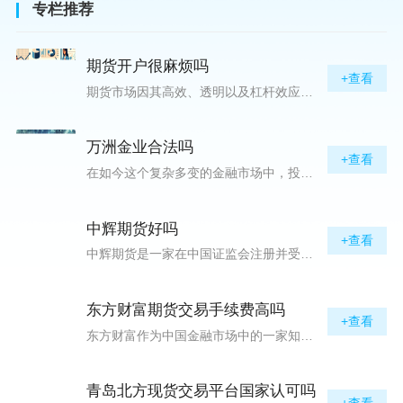
专栏推荐
期货开户很麻烦吗
+查看
期货市场因其高效、透明以及杠杆效应而吸引着众多投资者的目光，但对初入此市场的新手而言，最初的一步——开户，往往充满了疑惑与顾虑，“期货开户很麻烦吗？”这是许多人的疑问。首先要明确的是，在中国进行期货交易需要通过正规的期货公司来开立账户。期货公司作为专业的金融服务机构，能够提供期货交易进出、风险管理等服务。因监管要求严格，期货开户过程中涉及到的身份验证、风险评估等步骤确实比较繁琐，但这些都是为了保护投资者的利益而设定的。开户流程一般包括：选择期货公司、提交个人资料进行身份验证、
万洲金业合法吗
+查看
在如今这个复杂多变的金融市场中，投资者对于选择可靠的投资平台显得尤为谨慎。随着各种金融产品的广泛推广，人们越发关注那些涉及重金属买卖、投资的公司及平台，而万洲金业（以下简称“万洲”）正是此类公司之一。本文将从多个角度深入探讨“万洲金业是否合法”这一问题，旨在为广大投资者提供一份详实的参考。万洲金业是一家专注于黄金投资的公司，其业务范畴主要包括黄金交易、投资咨询等。作为金融投资领域的一份子，万洲金业声称其具有强大的行业背景和丰富的交易经验，承诺为客户提供专业的金融产品及服务。对
中辉期货好吗
+查看
中辉期货是一家在中国证监会注册并受其监管的期货公司。以其强大的资本实力、稳健的经营策略和严格的风险控制体系，赢得了业界的广泛认可和客户的信任。从公司成立时间、注册资本、经营范围以及历年的经营成绩来看，中辉期货展现出的行业地位和实力，为投资者提供了一定程度的信心保障。中辉期货提供包括期货交易、期货投资咨询、资产管理等在内的全方位服务。公司拥有一支经验丰富、专业素质高的团队，他们对市场动态有着敏锐的洞察力，能够为客户提供准确的市场分析和投资策略建议，帮助客户在复杂多变的市场中稳健
东方财富期货交易手续费高吗
+查看
东方财富作为中国金融市场中的一家知名综合金融服务公司，向广大投资者提供了包括期货交易在内的多项服务。而对于广大期货市场的投资者来说，交易成本无疑是他们在选择期货交易服务商时考虑的重要因素之一。在这期货交易手续费是影响交易成本的主要组成部分。很多投资者都十分关注“东方财富期货交易手续费高吗？”这一问题。本文将从多个角度对东方财富期货交易手续费进行分析，帮助投资者对此有一个全面的了解。在深入讨论之前，我们需要明确一个事实：期货交易手续费是指投资者在进行期货合约买卖时，需要支付给期
青岛北方现货交易平台国家认可吗
+查看