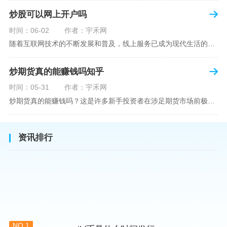
炒股可以网上开户吗
时间：06-02
作者：宇禾网
随着互联网技术的不断发展和普及，线上服务已成为现代生活的一部分。在金融市场方面，炒股已不再是股票交易所和证券公司营业大厅的专利，网上开户成为了一种便捷的选择。本文旨在详细介绍网上炒股开户的流程、优点以及注意事项，助您更好地了解和踏入线上股票交易的大门。网上开户，即通过互联网申请并完成证券账户及资金账户的开设过程，允许投资者在电子设备上进行股票、债券等金融工具的交易。随着移动支付和电子认证技术的进步，网上开户过程已经变得非常快捷和安全。选择证券公司：您需要选择一家提供网上开户服
炒期货真的能赚钱吗知乎
时间：05-31
作者：宇禾网
炒期货真的能赚钱吗？这是许多新手投资者在涉足期货市场前极力寻求答案的问题。期货作为一种金融衍生品，它不仅具有高杠杆的特性，同时也伴随着高风险。在知乎这样一个汇聚各领域专业人士分享知识和经验的平台上，我们可以找到关于炒期货赚钱问题的多角度解读。本文将深入探讨炒期货能否赚钱的问题，并结合知乎上的真实案例分析和专业观点，帮助读者形成自己的看法。在讨论是否能通过炒期货赚钱之前，我们首先需要理解期货市场的基本机制。期货，是一种标准化的、具有法律约束力的合约，涉及在未来某个特定时间以特定
资讯排行
NO.1