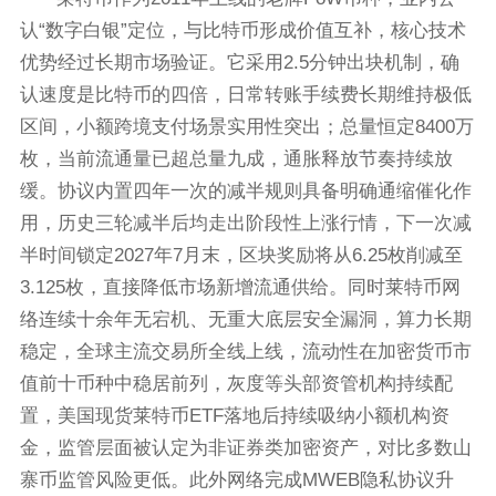
认“数字白银”定位，与比特币形成价值互补，核心技术
优势经过长期市场验证。它采用2.5分钟出块机制，确
认速度是比特币的四倍，日常转账手续费长期维持极低
区间，小额跨境支付场景实用性突出；总量恒定8400万
枚，当前流通量已超总量九成，通胀释放节奏持续放
缓。协议内置四年一次的减半规则具备明确通缩催化作
用，历史三轮减半后均走出阶段性上涨行情，下一次减
半时间锁定2027年7月末，区块奖励将从6.25枚削减至
3.125枚，直接降低市场新增流通供给。同时莱特币网
络连续十余年无宕机、无重大底层安全漏洞，算力长期
稳定，全球主流交易所全线上线，流动性在加密货币市
值前十币种中稳居前列，灰度等头部资管机构持续配
置，美国现货莱特币ETF落地后持续吸纳小额机构资
金，监管层面被认定为非证券类加密资产，对比多数山
寨币监管风险更低。此外网络完成MWEB隐私协议升