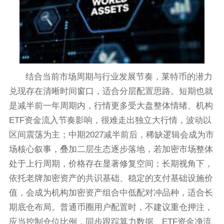
结合当前市场周期与行业发展节奏，莱特币的潜力
兑现存在清晰时间窗口，适合分层配置思路。短期也就
是减半前一年周期内，行情更多受大盘整体情绪、机构
ETF资金流入节奏影响，很难走出独立大行情，波动以
区间震荡为主；中期2027减半前后，稀缺逻辑会成为市
场核心叙事，叠加二层生态逐步落地，若加密市场整体
处于上行周期，价格存在显著修复空间；长期视角下，
依托老牌加密资产的共识基础、稳定的支付基础设施价
值，会成为机构加密资产组合中低配对冲品种，适合长
期底仓布局。普通币圈用户配置时，不建议重仓押注，
应当控制仓位比例，同步跟踪算力数据、ETF资金净流