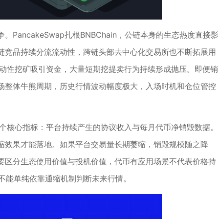
ancakeSwap扎根BNBChain，公链本身的生态热度直接影
同链竞品持续分流流动性，跨链头部去中心化交易所也不断拓展用
流动性挖矿吸引资金，大量短期挖提卖行为持续形成抛压。即便销
场整体牛熊周期，历史行情波动幅度极大，入场时机和仓位管控
两个核心指标：平台持续产生的协议收入与每月代币净销毁数据。
缩效果才能落地。如果平台交易量长期萎缩，销毁规模随之降
要区分生态使用价值与投机价值，代币有应用场景不代表价格持
，不能单纯依靠通缩机制判断未来行情。