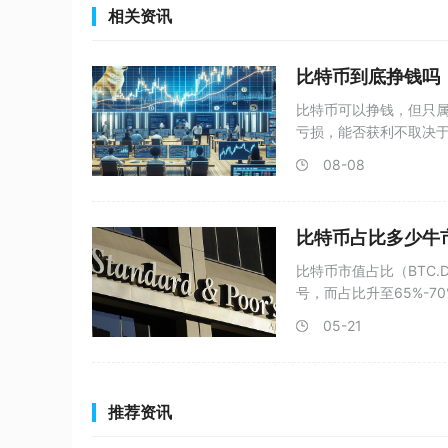
相关资讯
比特币到底挣钱吗
比特币可以挣钱，但只
亏损，能否获利不取决
网络
08-08
比特币占比多少牛
比特币市值占比（BTC
号，而占比升至65%-
05-21
推荐资讯