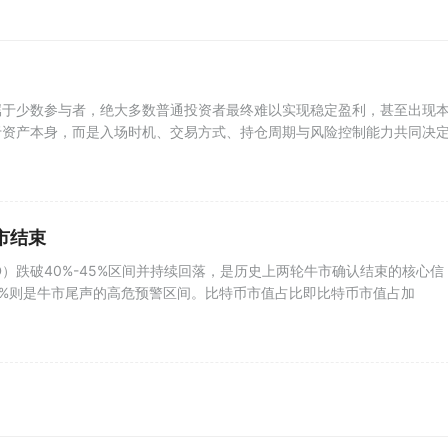
属于少数参与者，绝大多数普通投资者最终难以实现稳定盈利，甚至出现
于资产本身，而是入场时机、交易方式、持仓周期与风险控制能力共同决
市结束
.D）跌破40%-45%区间并持续回落，是历史上两轮牛市确认结束的核心信
70%则是牛市尾声的高危预警区间。比特币市值占比即比特币市值占加