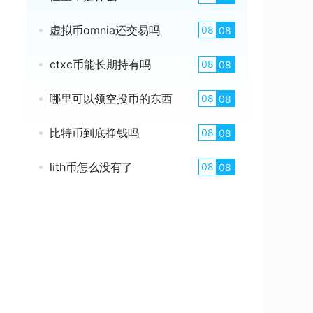
虚拟币omnia还交易吗
08
08
ctxc币能长期持有吗
08
08
哪里可以领空投币的东西
08
08
比特币到底挣钱吗
08
08
lith币怎么没有了
08
08