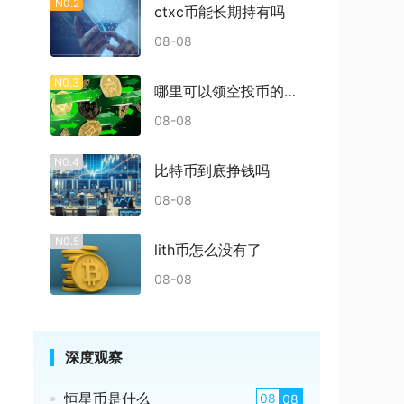
N0.2
ctxc币能长期持有吗
08-08
N0.3
哪里可以领空投币的东西
08-08
N0.4
比特币到底挣钱吗
08-08
N0.5
lith币怎么没有了
08-08
深度观察
恒星币是什么
08
08