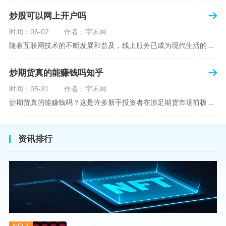
炒股可以网上开户吗
时间：06-02
作者：宇禾网
随着互联网技术的不断发展和普及，线上服务已成为现代生活的一部分。在金融市场方面，炒股已不再是股票交易所和证券公司营业大厅的专利，网上开户成为了一种便捷的选择。本文旨在详细介绍网上炒股开户的流程、优点以及注意事项，助您更好地了解和踏入线上股票交易的大门。网上开户，即通过互联网申请并完成证券账户及资金账户的开设过程，允许投资者在电子设备上进行股票、债券等金融工具的交易。随着移动支付和电子认证技术的进步，网上开户过程已经变得非常快捷和安全。选择证券公司：您需要选择一家提供网上开户服
炒期货真的能赚钱吗知乎
时间：05-31
作者：宇禾网
炒期货真的能赚钱吗？这是许多新手投资者在涉足期货市场前极力寻求答案的问题。期货作为一种金融衍生品，它不仅具有高杠杆的特性，同时也伴随着高风险。在知乎这样一个汇聚各领域专业人士分享知识和经验的平台上，我们可以找到关于炒期货赚钱问题的多角度解读。本文将深入探讨炒期货能否赚钱的问题，并结合知乎上的真实案例分析和专业观点，帮助读者形成自己的看法。在讨论是否能通过炒期货赚钱之前，我们首先需要理解期货市场的基本机制。期货，是一种标准化的、具有法律约束力的合约，涉及在未来某个特定时间以特定
资讯排行