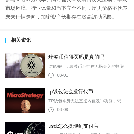
市场环境、行业体量和当下完全不同，历史价格不代表
未来行情走向，加密资产长期存在极高波动风险。
相关资讯
瑞波币值得买吗是真的吗
结论先行：瑞波币不存在无脑买入的投资逻辑，短线投机性价比偏低，仅适合小仓位分批长线配置，普通散户不建议重仓梭哈买入，网传“闭眼囤币暴富、短期内暴涨数十倍”的说法并不属实。瑞波币依托XRPL公链主打跨境支付落地，和多数空气币种仅停留在白皮书不同，项目落地数据有实际业务支撑，XRP全量预挖总量1000亿枚，当前流通量约590亿枚，剩余筹码存放于项目方托管账户按月分批解锁，单笔链上转账耗时3至5秒、手续费不足0.01美分，依靠ODL即时流动性服务对接全球三百余家金融机构，2025年
08-01
tp钱包怎么发行代币
TP钱包本身无法直接内置发币功能，想要通过TP钱包发行代币，核心方式是借助钱包内置DApp浏览器访问无代码发币工具部署智能合约，主流选择BSC、以太坊、波场三条公链，完成合约部署即代表代币发行完成，后续还需单独提交代币信息至TP钱包数据库，...
03-09
usdt怎么提现到支付宝