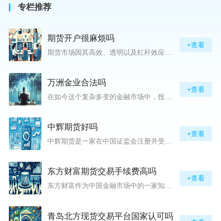
专栏推荐
期货开户很麻烦吗
+查看
期货市场因其高效、透明以及杠杆效应而吸引着众多投资者的目光，但对初入此市场的新手而言，最初的一步——开户，往往充满了疑惑与顾虑，“期货开户很麻烦吗？”这是许多人的疑问。首先要明确的是，在中国进行期货交易需要通过正规的期货公司来开立账户。期货公司作为专业的金融服务机构，能够提供期货交易进出、风险管理等服务。因监管要求严格，期货开户过程中涉及到的身份验证、风险评估等步骤确实比较繁琐，但这些都是为了保护投资者的利益而设定的。开户流程一般包括：选择期货公司、提交个人资料进行身份验证、
万洲金业合法吗
+查看
在如今这个复杂多变的金融市场中，投资者对于选择可靠的投资平台显得尤为谨慎。随着各种金融产品的广泛推广，人们越发关注那些涉及重金属买卖、投资的公司及平台，而万洲金业（以下简称“万洲”）正是此类公司之一。本文将从多个角度深入探讨“万洲金业是否合法”这一问题，旨在为广大投资者提供一份详实的参考。万洲金业是一家专注于黄金投资的公司，其业务范畴主要包括黄金交易、投资咨询等。作为金融投资领域的一份子，万洲金业声称其具有强大的行业背景和丰富的交易经验，承诺为客户提供专业的金融产品及服务。对
中辉期货好吗
+查看
中辉期货是一家在中国证监会注册并受其监管的期货公司。以其强大的资本实力、稳健的经营策略和严格的风险控制体系，赢得了业界的广泛认可和客户的信任。从公司成立时间、注册资本、经营范围以及历年的经营成绩来看，中辉期货展现出的行业地位和实力，为投资者提供了一定程度的信心保障。中辉期货提供包括期货交易、期货投资咨询、资产管理等在内的全方位服务。公司拥有一支经验丰富、专业素质高的团队，他们对市场动态有着敏锐的洞察力，能够为客户提供准确的市场分析和投资策略建议，帮助客户在复杂多变的市场中稳健
东方财富期货交易手续费高吗
+查看
东方财富作为中国金融市场中的一家知名综合金融服务公司，向广大投资者提供了包括期货交易在内的多项服务。而对于广大期货市场的投资者来说，交易成本无疑是他们在选择期货交易服务商时考虑的重要因素之一。在这期货交易手续费是影响交易成本的主要组成部分。很多投资者都十分关注“东方财富期货交易手续费高吗？”这一问题。本文将从多个角度对东方财富期货交易手续费进行分析，帮助投资者对此有一个全面的了解。在深入讨论之前，我们需要明确一个事实：期货交易手续费是指投资者在进行期货合约买卖时，需要支付给期
青岛北方现货交易平台国家认可吗