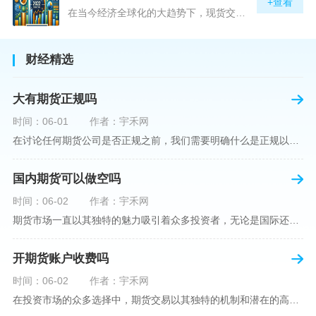
+查看
在当今经济全球化的大趋势下，现货交易市场作为资本流动的重要平台，正吸引着世界各地的目光。中国，作为全球第二大经济体，其金融市场的发展和监管逐渐受到各界的重视。在众多现货交易平台中，青岛北方现货交易平台（下简称“北方平台”）究竟是否得到了国家的认可和监管，是许多投资者和市场参与者关心的问题。本文旨在深入探讨北方平台的性质、运营情况及其是否获得国家认可等方面的信息。北方平台成立于某年，位于中国山东省青岛市，旨在为企业和个人提供一套完善的物质现货交易服务。平台运用现代信息技术，建立
财经精选
大有期货正规吗
时间：06-01
作者：宇禾网
在讨论任何期货公司是否正规之前，我们需要明确什么是正规以及如何判断一个期货公司是否符合这一标准。对于中国市场，正规一词通常指该公司拥有中国证监会（中国证券监督管理委员会）的批准和监管，同时遵守中国期货市场的相关法律法规。以“大有期货”为例，探讨其如何符合这些标准，以及在选择此类公司时，投资者应注意的一些关键因素。大有期货是参与中国期货市场的多家公司之一，主要提供期货交易、资产管理、投资咨询等服务。它适用于希望通过期货市场进行投资和风险管理的个人和机构投资者。与其他期货公司一样
国内期货可以做空吗
时间：06-02
作者：宇禾网
期货市场一直以其独特的魅力吸引着众多投资者，无论是国际还是国内场景下，其波澜壮阔的市场行情都给予了投资者无限遐想。今天，我们将深入探讨一个特别的问题——"国内期货可以做空吗"？这个问题不仅关乎投资者的策略布局，更涉及到期货市场机制的基本理解。在深入探讨之前，我们首先需要明确几个期货市场的基础概念。期货，是指在标准化合约基础上，双方承诺在未来某一特定时间以约定价格买卖一定数量的商品或金融产品的合约。它允訸投资者通过买入（做多）或卖出（做空）合约来预测未来价格的变动。我们来揭开国
开期货账户收费吗
时间：06-02
作者：宇禾网
在投资市场的众多选择中，期货交易以其独特的机制和潜在的高收益吸引了不少投资者。但对于初学者而言，步入期货市场的第一步—开设期货账户，往往伴随着众多疑惑，其中一个常见问题就是：“开期货账户需要收费吗？”本文将从各个角度为您详细解读开设期货账户的相关费用，助您清晰理解期货账户的开设流程及其成本。在开始探讨相关费用前，我们首先简要了解一下期货账户的开设流程。通常情况下，开设期货账户需要您选择一家具有良好信誉的期货公司或经纪公司，填写账户开设申请表格，并提交身份证明与初步的资金证明等