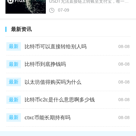
USDT无法直接链上转账至支付宝，唯一实操路径是通过交易所C2C点对点出售USDT，绑定本人实名支付宝收款，买家通过支付宝转账人民币后，平台担保释放USDT完成提现变现。支付宝本身不支持加密货币存取款，不存在钱包直转通道，所有变现操作都依托平台个人对个人担保交易完成，整套流程包含账户前置设置、挂单匹配买家、收款核验、放币收尾四个核心环节，全程需要平台实名认证与双实名账户匹配，缺少任意一步都会造成订单失败或资金卡住。操作前必须完成两项前置准备，第一是交易所完整KYC实名认证，姓
07-09
最新资讯
比特币可以直接转给别人吗
最新
08-08
比特币到底挣钱吗
最新
08-08
以太坊值得购买吗为什么
最新
08-08
比特币c2c是什么意思啊多少钱
最新
08-08
ctxc币能长期持有吗
最新
08-08