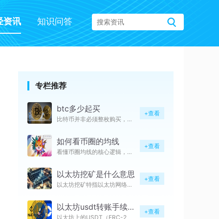
经资讯
知识问答
专栏推荐
btc多少起买
+查看
比特币并非必须整枚购买，主流平
如何看币圈的均线
+查看
看懂币圈均线的核心逻辑，本质是
以太坊挖矿是什么意思
+查看
以太坊挖矿特指以太坊网络升级合
以太坊usdt转账手续费有哪些
+查看
以太坊上的USDT（ERC-2