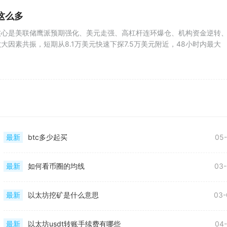
这么多
核心是美联储鹰派预期强化、美元走强、高杠杆连环爆仓、机构资金逆转
大因素共振，短期从8.1万美元快速下探7.5万美元附近，48小时内最大
最新
btc多少起买
05-
最新
如何看币圈的均线
03-
最新
以太坊挖矿是什么意思
03-
最新
以太坊usdt转账手续费有哪些
04-