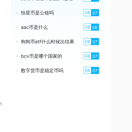
恒星币是公链吗
08
07
aac币是什么
08
06
狗狗币etf什么时候出结果
08
07
bcv币是哪个国家的
08
07
数字货币是稳定币吗
08
07
为