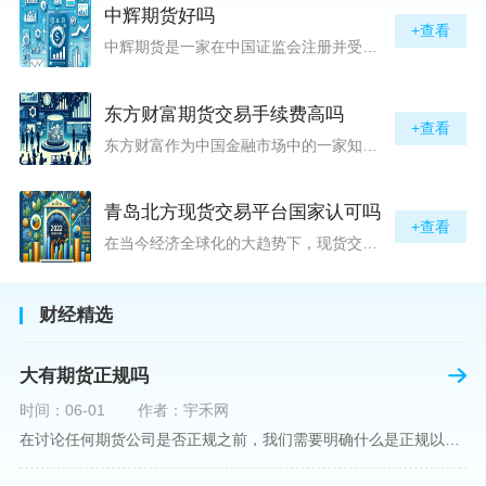
中辉期货好吗
+查看
中辉期货是一家在中国证监会注册并受其监管的期货公司。以其强大的资本实力、稳健的经营策略和严格的风险控制体系，赢得了业界的广泛认可和客户的信任。从公司成立时间、注册资本、经营范围以及历年的经营成绩来看，中辉期货展现出的行业地位和实力，为投资者提供了一定程度的信心保障。中辉期货提供包括期货交易、期货投资咨询、资产管理等在内的全方位服务。公司拥有一支经验丰富、专业素质高的团队，他们对市场动态有着敏锐的洞察力，能够为客户提供准确的市场分析和投资策略建议，帮助客户在复杂多变的市场中稳健
东方财富期货交易手续费高吗
+查看
东方财富作为中国金融市场中的一家知名综合金融服务公司，向广大投资者提供了包括期货交易在内的多项服务。而对于广大期货市场的投资者来说，交易成本无疑是他们在选择期货交易服务商时考虑的重要因素之一。在这期货交易手续费是影响交易成本的主要组成部分。很多投资者都十分关注“东方财富期货交易手续费高吗？”这一问题。本文将从多个角度对东方财富期货交易手续费进行分析，帮助投资者对此有一个全面的了解。在深入讨论之前，我们需要明确一个事实：期货交易手续费是指投资者在进行期货合约买卖时，需要支付给期
青岛北方现货交易平台国家认可吗
+查看
在当今经济全球化的大趋势下，现货交易市场作为资本流动的重要平台，正吸引着世界各地的目光。中国，作为全球第二大经济体，其金融市场的发展和监管逐渐受到各界的重视。在众多现货交易平台中，青岛北方现货交易平台（下简称“北方平台”）究竟是否得到了国家的认可和监管，是许多投资者和市场参与者关心的问题。本文旨在深入探讨北方平台的性质、运营情况及其是否获得国家认可等方面的信息。北方平台成立于某年，位于中国山东省青岛市，旨在为企业和个人提供一套完善的物质现货交易服务。平台运用现代信息技术，建立
财经精选
大有期货正规吗
时间：06-01
作者：宇禾网
在讨论任何期货公司是否正规之前，我们需要明确什么是正规以及如何判断一个期货公司是否符合这一标准。对于中国市场，正规一词通常指该公司拥有中国证监会（中国证券监督管理委员会）的批准和监管，同时遵守中国期货市场的相关法律法规。以“大有期货”为例，探讨其如何符合这些标准，以及在选择此类公司时，投资者应注意的一些关键因素。大有期货是参与中国期货市场的多家公司之一，主要提供期货交易、资产管理、投资咨询等服务。它适用于希望通过期货市场进行投资和风险管理的个人和机构投资者。与其他期货公司一样