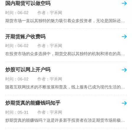
国内期货可以做空吗
时间：06-02
作者：宇禾网
期货市场一直以其独特的魅力吸引着众多投资者，无论是国际还是国内场景下，其波澜壮阔的市场行情都给予了投资者无限遐想。今天，我们将深入探讨一个特别的问题——"国内期货可以做空吗"？这个问题不仅关乎投资者的策略布局，更涉及到期货市场机制的基本理解。在深入探讨之前，我们首先需要明确几个期货市场的基础概念。期货，是指在标准化合约基础上，双方承诺在未来某一特定时间以约定价格买卖一定数量的商品或金融产品的合约。它允訸投资者通过买入（做多）或卖出（做空）合约来预测未来价格的变动。我们来揭开国
开期货账户收费吗
时间：06-02
作者：宇禾网
在投资市场的众多选择中，期货交易以其独特的机制和潜在的高收益吸引了不少投资者。但对于初学者而言，步入期货市场的第一步—开设期货账户，往往伴随着众多疑惑，其中一个常见问题就是：“开期货账户需要收费吗？”本文将从各个角度为您详细解读开设期货账户的相关费用，助您清晰理解期货账户的开设流程及其成本。在开始探讨相关费用前，我们首先简要了解一下期货账户的开设流程。通常情况下，开设期货账户需要您选择一家具有良好信誉的期货公司或经纪公司，填写账户开设申请表格，并提交身份证明与初步的资金证明等
炒股可以网上开户吗
时间：06-02
作者：宇禾网
随着互联网技术的不断发展和普及，线上服务已成为现代生活的一部分。在金融市场方面，炒股已不再是股票交易所和证券公司营业大厅的专利，网上开户成为了一种便捷的选择。本文旨在详细介绍网上炒股开户的流程、优点以及注意事项，助您更好地了解和踏入线上股票交易的大门。网上开户，即通过互联网申请并完成证券账户及资金账户的开设过程，允许投资者在电子设备上进行股票、债券等金融工具的交易。随着移动支付和电子认证技术的进步，网上开户过程已经变得非常快捷和安全。选择证券公司：您需要选择一家提供网上开户服
炒期货真的能赚钱吗知乎
时间：05-31
作者：宇禾网
炒期货真的能赚钱吗？这是许多新手投资者在涉足期货市场前极力寻求答案的问题。期货作为一种金融衍生品，它不仅具有高杠杆的特性，同时也伴随着高风险。在知乎这样一个汇聚各领域专业人士分享知识和经验的平台上，我们可以找到关于炒期货赚钱问题的多角度解读。本文将深入探讨炒期货能否赚钱的问题，并结合知乎上的真实案例分析和专业观点，帮助读者形成自己的看法。在讨论是否能通过炒期货赚钱之前，我们首先需要理解期货市场的基本机制。期货，是一种标准化的、具有法律约束力的合约，涉及在未来某个特定时间以特定