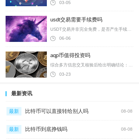
03-05
usdt交易需要手续费吗
USDT交易并非完全免费，是否产生手续费、手续费高低，主要取决于交易场景、区块链网络选择以及交易平台规则，不同场景下费用差异明显。在交易所内部进行USDT划转、账户之间互转操作时，多数主流加密交易平台不会收取额外手续费，这类属于平台内部记账转账，不经过区块链网络确认，因此不存在矿工费与网络手续费，仅在进行现货、合约等撮合交易时，会按照平台费率标准收取交易手续费，常规费率区间多在0.1%左右，挂单做市与吃单成交的费率会有细微区别。而从交易所向外部钱包提币、不同平台之间进行跨平台
06-06
aqp币值得投资吗
综合多方信息交叉核验后给出明确结论：AQP币不适合普通投资者参与，整体投资风险极高，不建议进场布局。这枚代币存在多处难以忽视的基本面短板，潜在资金风险远远大于炒作收益机会，即便短期存在价格波动空间，普通散户也很难顺利兑现利润，一旦行情转向极...
03-23
最新资讯
比特币可以直接转给别人吗
最新
08-08
比特币到底挣钱吗
最新
08-08