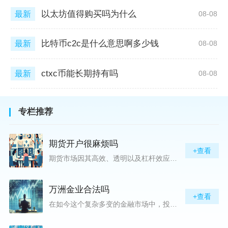
以太坊值得购买吗为什么
最新
08-08
比特币c2c是什么意思啊多少钱
最新
08-08
ctxc币能长期持有吗
最新
08-08
专栏推荐
期货开户很麻烦吗
+查看
期货市场因其高效、透明以及杠杆效应而吸引着众多投资者的目光，但对初入此市场的新手而言，最初的一步——开户，往往充满了疑惑与顾虑，“期货开户很麻烦吗？”这是许多人的疑问。首先要明确的是，在中国进行期货交易需要通过正规的期货公司来开立账户。期货公司作为专业的金融服务机构，能够提供期货交易进出、风险管理等服务。因监管要求严格，期货开户过程中涉及到的身份验证、风险评估等步骤确实比较繁琐，但这些都是为了保护投资者的利益而设定的。开户流程一般包括：选择期货公司、提交个人资料进行身份验证、
万洲金业合法吗
+查看
在如今这个复杂多变的金融市场中，投资者对于选择可靠的投资平台显得尤为谨慎。随着各种金融产品的广泛推广，人们越发关注那些涉及重金属买卖、投资的公司及平台，而万洲金业（以下简称“万洲”）正是此类公司之一。本文将从多个角度深入探讨“万洲金业是否合法”这一问题，旨在为广大投资者提供一份详实的参考。万洲金业是一家专注于黄金投资的公司，其业务范畴主要包括黄金交易、投资咨询等。作为金融投资领域的一份子，万洲金业声称其具有强大的行业背景和丰富的交易经验，承诺为客户提供专业的金融产品及服务。对