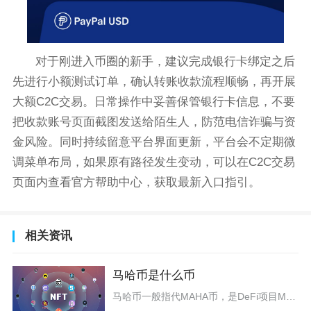
对于刚进入币圈的新手，建议完成银行卡绑定之后
先进行小额测试订单，确认转账收款流程顺畅，再开展
大额C2C交易。日常操作中妥善保管银行卡信息，不要
把收款账号页面截图发送给陌生人，防范电信诈骗与资
金风险。同时持续留意平台界面更新，平台会不定期微
调菜单布局，如果原有路径发生变动，可以在C2C交易
页面内查看官方帮助中心，获取最新入口指引。
相关资讯
马哈币是什么币
马哈币一般指代MAHA币，是DeFi项目MahaDAO发行的原生治理代币，属于以太坊生态的ERC20代币，很多国内币圈用户根据英文发音将MAHA口语称作马哈币，需要区分开马来西亚法定货币马币，二者没有任何关联。不少新手在搜索时容易出现名称混...