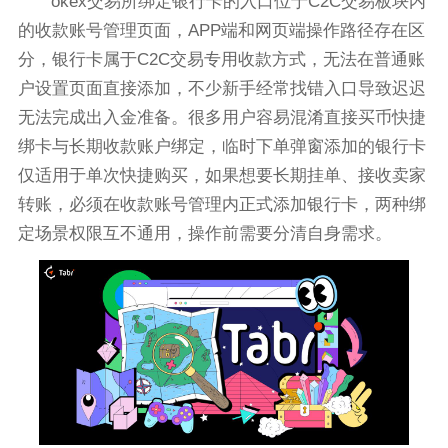
okex交易所绑定银行卡的入口位于C2C交易板块内
的收款账号管理页面，APP端和网页端操作路径存在区
分，银行卡属于C2C交易专用收款方式，无法在普通账
户设置页面直接添加，不少新手经常找错入口导致迟迟
无法完成出入金准备。很多用户容易混淆直接买币快捷
绑卡与长期收款账户绑定，临时下单弹窗添加的银行卡
仅适用于单次快捷购买，如果想要长期挂单、接收卖家
转账，必须在收款账号管理内正式添加银行卡，两种绑
定场景权限互不通用，操作前需要分清自身需求。