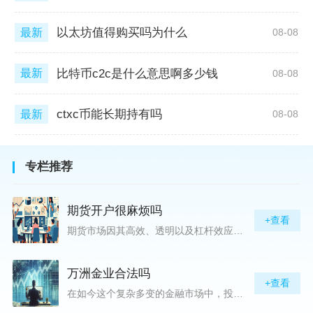
以太坊值得购买吗为什么
最新
08-08
比特币c2c是什么意思啊多少钱
最新
08-08
ctxc币能长期持有吗
最新
08-08
专栏推荐
期货开户很麻烦吗
+查看
期货市场因其高效、透明以及杠杆效应而吸引着众多投资者的目光，但对初入此市场的新手而言，最初的一步——开户，往往充满了疑惑与顾虑，“期货开户很麻烦吗？”这是许多人的疑问。首先要明确的是，在中国进行期货交易需要通过正规的期货公司来开立账户。期货公司作为专业的金融服务机构，能够提供期货交易进出、风险管理等服务。因监管要求严格，期货开户过程中涉及到的身份验证、风险评估等步骤确实比较繁琐，但这些都是为了保护投资者的利益而设定的。开户流程一般包括：选择期货公司、提交个人资料进行身份验证、
万洲金业合法吗
+查看
在如今这个复杂多变的金融市场中，投资者对于选择可靠的投资平台显得尤为谨慎。随着各种金融产品的广泛推广，人们越发关注那些涉及重金属买卖、投资的公司及平台，而万洲金业（以下简称“万洲”）正是此类公司之一。本文将从多个角度深入探讨“万洲金业是否合法”这一问题，旨在为广大投资者提供一份详实的参考。万洲金业是一家专注于黄金投资的公司，其业务范畴主要包括黄金交易、投资咨询等。作为金融投资领域的一份子，万洲金业声称其具有强大的行业背景和丰富的交易经验，承诺为客户提供专业的金融产品及服务。对