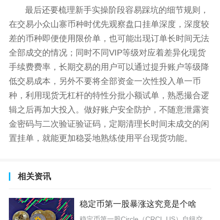
最后还要梳理新手实操阶段容易踩坑的细节规则，
在交易小众山寨币种时优先观察盘口挂单深度，深度较
差的币种即便使用限价单，也可能出现订单长时间无法
全部成交的情况；同时不同VIP等级对应着差异化现货
手续费费率，长期交易的用户可以通过提升账户等级降
低交易成本，另外不要将全部资金一次性投入单一币
种，利用现货无杠杆的特性分批小额试单，熟悉撮合逻
辑之后再加大投入。做好账户安全防护，不随意泄露资
金密码与二次验证验证码，定期清理长时间未成交的闲
置挂单，就能更加稳妥地熟练使用平台现货功能。
相关资讯
稳定币第一股暴涨这究竟是个啥
稳定币第一股Circle（CRCL.US）自纽交所上市后走出多轮暴涨行情，上市首日大涨168.48%，上市两日内累计涨幅突破247%，后续受财报、机构资本入局与稳定币行业扩容催化，年内阶段性最大涨幅超660%，也是全球唯一完成主板IPO的合规稳定币发行主体，这只备受币圈与华尔街双重追捧的标的，本质是头部美元稳定币USDC的运营发行企业，其股价异动直接绑定全球稳定币产业景气周期变化。Circle成立于2013年，2018年联合Coinbase推出USDC，依托全储备合规审计模式