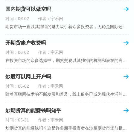
国内期货可以做空吗
时间：06-02
作者：宇禾网
期货市场一直以其独特的魅力吸引着众多投资者，无论是国际还是国内场景下，其波澜壮阔的市场行情都给予了投资者无限遐想。今天，我们将深入探讨一个特别的问题——"国内期货可以做空吗"？这个问题不仅关乎投资者的策略布局，更涉及到期货市场机制的基本理解。在深入探讨之前，我们首先需要明确几个期货市场的基础概念。期货，是指在标准化合约基础上，双方承诺在未来某一特定时间以约定价格买卖一定数量的商品或金融产品的合约。它允訸投资者通过买入（做多）或卖出（做空）合约来预测未来价格的变动。我们来揭开国
开期货账户收费吗
时间：06-02
作者：宇禾网
在投资市场的众多选择中，期货交易以其独特的机制和潜在的高收益吸引了不少投资者。但对于初学者而言，步入期货市场的第一步—开设期货账户，往往伴随着众多疑惑，其中一个常见问题就是：“开期货账户需要收费吗？”本文将从各个角度为您详细解读开设期货账户的相关费用，助您清晰理解期货账户的开设流程及其成本。在开始探讨相关费用前，我们首先简要了解一下期货账户的开设流程。通常情况下，开设期货账户需要您选择一家具有良好信誉的期货公司或经纪公司，填写账户开设申请表格，并提交身份证明与初步的资金证明等
炒股可以网上开户吗
时间：06-02
作者：宇禾网
随着互联网技术的不断发展和普及，线上服务已成为现代生活的一部分。在金融市场方面，炒股已不再是股票交易所和证券公司营业大厅的专利，网上开户成为了一种便捷的选择。本文旨在详细介绍网上炒股开户的流程、优点以及注意事项，助您更好地了解和踏入线上股票交易的大门。网上开户，即通过互联网申请并完成证券账户及资金账户的开设过程，允许投资者在电子设备上进行股票、债券等金融工具的交易。随着移动支付和电子认证技术的进步，网上开户过程已经变得非常快捷和安全。选择证券公司：您需要选择一家提供网上开户服
炒期货真的能赚钱吗知乎
时间：05-31
作者：宇禾网
炒期货真的能赚钱吗？这是许多新手投资者在涉足期货市场前极力寻求答案的问题。期货作为一种金融衍生品，它不仅具有高杠杆的特性，同时也伴随着高风险。在知乎这样一个汇聚各领域专业人士分享知识和经验的平台上，我们可以找到关于炒期货赚钱问题的多角度解读。本文将深入探讨炒期货能否赚钱的问题，并结合知乎上的真实案例分析和专业观点，帮助读者形成自己的看法。在讨论是否能通过炒期货赚钱之前，我们首先需要理解期货市场的基本机制。期货，是一种标准化的、具有法律约束力的合约，涉及在未来某个特定时间以特定