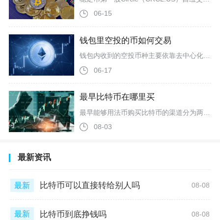
06-15
钱包里空投的币如何交易
钱包内收到的空投币种主要依靠去中心化交易所即时兑换、中心化交易所划转挂单、场外点对点交易三种路径完成交易变现，交易前需要先核验代币合约真实性、补充添加代币资产，再根据币种流动性与上线进度选择对应渠道操作，多数未上线头部交易所的空投币优先在链上DEX兑换稳定币变现，具备正规项目资质且上线CEX的币种转入交易所后成交效率更高。用户打开钱包看不到空投余额是常态，第一步要完成代币核验与资产添加工作，这是后续交易的基础。首先根据空投发放的公链类型，在对应区块浏览器查询项目官方合约地址，
06-17
最早比特币在哪里买
最早能够用法币购买比特币的渠道分为两个阶段，最早的单向交易渠道是NewLibertyStandard，首个支持买卖双方自由撮合的交易平台为BitcoinMarket，而在专业交易网站诞生之前，Bitcointalk论坛是早期参与者进行点对点私下交易的主要场所。比特币创世区块诞生初期并不存在标准化交易市场，绝大多数获取渠道以挖矿为主，想要直接购买比特币只能依靠小众极客社区，交易模式简陋，没有第三方担保机制，交易风险极高。NewLibertyStandard上线之后，首次给出比特
08-03
最新资讯
比特币可以直接转给别人吗
最新
08-08
比特币到底挣钱吗
最新
08-08