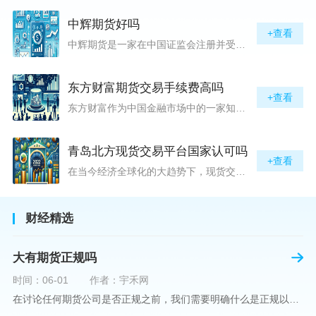
中辉期货好吗
+查看
中辉期货是一家在中国证监会注册并受其监管的期货公司。以其强大的资本实力、稳健的经营策略和严格的风险控制体系，赢得了业界的广泛认可和客户的信任。从公司成立时间、注册资本、经营范围以及历年的经营成绩来看，中辉期货展现出的行业地位和实力，为投资者提供了一定程度的信心保障。中辉期货提供包括期货交易、期货投资咨询、资产管理等在内的全方位服务。公司拥有一支经验丰富、专业素质高的团队，他们对市场动态有着敏锐的洞察力，能够为客户提供准确的市场分析和投资策略建议，帮助客户在复杂多变的市场中稳健
东方财富期货交易手续费高吗
+查看
东方财富作为中国金融市场中的一家知名综合金融服务公司，向广大投资者提供了包括期货交易在内的多项服务。而对于广大期货市场的投资者来说，交易成本无疑是他们在选择期货交易服务商时考虑的重要因素之一。在这期货交易手续费是影响交易成本的主要组成部分。很多投资者都十分关注“东方财富期货交易手续费高吗？”这一问题。本文将从多个角度对东方财富期货交易手续费进行分析，帮助投资者对此有一个全面的了解。在深入讨论之前，我们需要明确一个事实：期货交易手续费是指投资者在进行期货合约买卖时，需要支付给期
青岛北方现货交易平台国家认可吗
+查看
在当今经济全球化的大趋势下，现货交易市场作为资本流动的重要平台，正吸引着世界各地的目光。中国，作为全球第二大经济体，其金融市场的发展和监管逐渐受到各界的重视。在众多现货交易平台中，青岛北方现货交易平台（下简称“北方平台”）究竟是否得到了国家的认可和监管，是许多投资者和市场参与者关心的问题。本文旨在深入探讨北方平台的性质、运营情况及其是否获得国家认可等方面的信息。北方平台成立于某年，位于中国山东省青岛市，旨在为企业和个人提供一套完善的物质现货交易服务。平台运用现代信息技术，建立
财经精选
大有期货正规吗
时间：06-01
作者：宇禾网
在讨论任何期货公司是否正规之前，我们需要明确什么是正规以及如何判断一个期货公司是否符合这一标准。对于中国市场，正规一词通常指该公司拥有中国证监会（中国证券监督管理委员会）的批准和监管，同时遵守中国期货市场的相关法律法规。以“大有期货”为例，探讨其如何符合这些标准，以及在选择此类公司时，投资者应注意的一些关键因素。大有期货是参与中国期货市场的多家公司之一，主要提供期货交易、资产管理、投资咨询等服务。它适用于希望通过期货市场进行投资和风险管理的个人和机构投资者。与其他期货公司一样