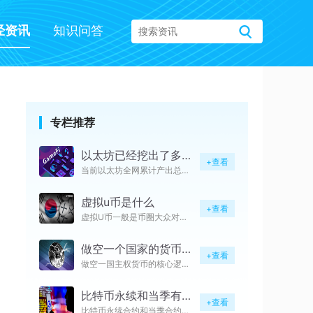
经资讯
知识问答
专栏推荐
以太坊已经挖出了多少枚
+查看
当前以太坊全网累计产出总量已经
虚拟u币是什么
+查看
虚拟U币一般是币圈大众对于泰达
做空一个国家的货币是怎么操作的
+查看
做空一国主权货币的核心逻辑并非
比特币永续和当季有关系吗
+查看
比特币永续合约和当季合约具备极