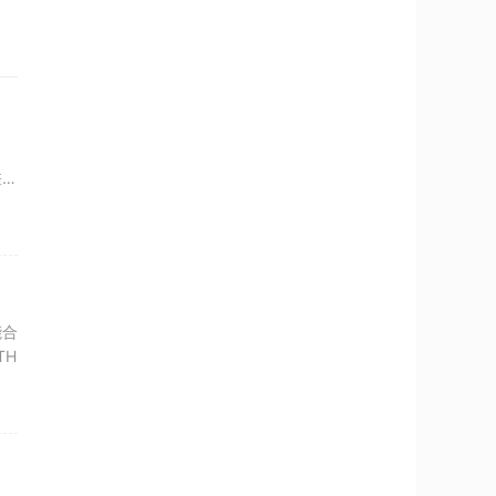
差异
能合
TH