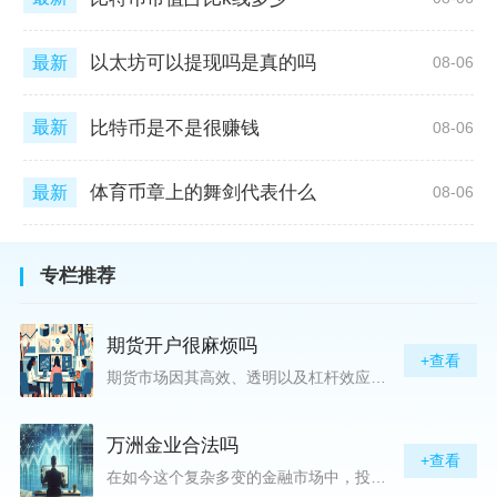
以太坊可以提现吗是真的吗
最新
08-06
比特币是不是很赚钱
最新
08-06
体育币章上的舞剑代表什么
最新
08-06
专栏推荐
期货开户很麻烦吗
+查看
期货市场因其高效、透明以及杠杆效应而吸引着众多投资者的目光，但对初入此市场的新手而言，最初的一步——开户，往往充满了疑惑与顾虑，“期货开户很麻烦吗？”这是许多人的疑问。首先要明确的是，在中国进行期货交易需要通过正规的期货公司来开立账户。期货公司作为专业的金融服务机构，能够提供期货交易进出、风险管理等服务。因监管要求严格，期货开户过程中涉及到的身份验证、风险评估等步骤确实比较繁琐，但这些都是为了保护投资者的利益而设定的。开户流程一般包括：选择期货公司、提交个人资料进行身份验证、
万洲金业合法吗
+查看
在如今这个复杂多变的金融市场中，投资者对于选择可靠的投资平台显得尤为谨慎。随着各种金融产品的广泛推广，人们越发关注那些涉及重金属买卖、投资的公司及平台，而万洲金业（以下简称“万洲”）正是此类公司之一。本文将从多个角度深入探讨“万洲金业是否合法”这一问题，旨在为广大投资者提供一份详实的参考。万洲金业是一家专注于黄金投资的公司，其业务范畴主要包括黄金交易、投资咨询等。作为金融投资领域的一份子，万洲金业声称其具有强大的行业背景和丰富的交易经验，承诺为客户提供专业的金融产品及服务。对