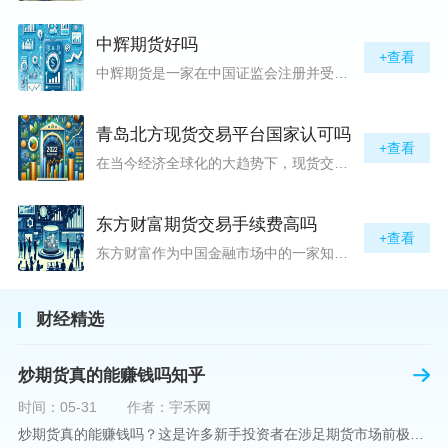
中辉期货好吗
+查看
中辉期货是一家在中国证监会注册并受其监管的期货公司。以其强大的资本实力、稳健的经营策略和严格的风险控制体系，赢得了业界的广泛认可和客户的信任。从公司成立时间、注册资本、经营范围以及历年的经营成绩来看，中辉期货展现出的行业地位和实力，为投资者提供了一定程度的信心保障。中辉期货提供包括期货交易、期货投资咨询、资产管理等在内的全方位服务。公司拥有一支经验丰富、专业素质高的团队，他们对市场动态有着敏锐的洞察力，能够为客户提供准确的市场分析和投资策略建议，帮助客户在复杂多变的市场中稳健
青岛北方现货交易平台国家认可吗
+查看
在当今经济全球化的大趋势下，现货交易市场作为资本流动的重要平台，正吸引着世界各地的目光。中国，作为全球第二大经济体，其金融市场的发展和监管逐渐受到各界的重视。在众多现货交易平台中，青岛北方现货交易平台（下简称“北方平台”）究竟是否得到了国家的认可和监管，是许多投资者和市场参与者关心的问题。本文旨在深入探讨北方平台的性质、运营情况及其是否获得国家认可等方面的信息。北方平台成立于某年，位于中国山东省青岛市，旨在为企业和个人提供一套完善的物质现货交易服务。平台运用现代信息技术，建立
东方财富期货交易手续费高吗
+查看
东方财富作为中国金融市场中的一家知名综合金融服务公司，向广大投资者提供了包括期货交易在内的多项服务。而对于广大期货市场的投资者来说，交易成本无疑是他们在选择期货交易服务商时考虑的重要因素之一。在这期货交易手续费是影响交易成本的主要组成部分。很多投资者都十分关注“东方财富期货交易手续费高吗？”这一问题。本文将从多个角度对东方财富期货交易手续费进行分析，帮助投资者对此有一个全面的了解。在深入讨论之前，我们需要明确一个事实：期货交易手续费是指投资者在进行期货合约买卖时，需要支付给期
财经精选
炒期货真的能赚钱吗知乎
时间：05-31
作者：宇禾网
炒期货真的能赚钱吗？这是许多新手投资者在涉足期货市场前极力寻求答案的问题。期货作为一种金融衍生品，它不仅具有高杠杆的特性，同时也伴随着高风险。在知乎这样一个汇聚各领域专业人士分享知识和经验的平台上，我们可以找到关于炒期货赚钱问题的多角度解读。本文将深入探讨炒期货能否赚钱的问题，并结合知乎上的真实案例分析和专业观点，帮助读者形成自己的看法。在讨论是否能通过炒期货赚钱之前，我们首先需要理解期货市场的基本机制。期货，是一种标准化的、具有法律约束力的合约，涉及在未来某个特定时间以特定