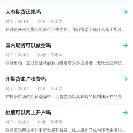
大有期货正规吗
时间：06-01
作者：宇禾网
在讨论任何期货公司是否正规之前，我们需要明确什么是正规以及如何判断一个期货公司是否符合这一标准。对于中国市场，正规一词通常指该公司拥有中国证监会（中国证券监督管理委员会）的批准和监管，同时遵守中国期货市场的相关法律法规。以“大有期货”为例，探讨其如何符合这些标准，以及在选择此类公司时，投资者应注意的一些关键因素。大有期货是参与中国期货市场的多家公司之一，主要提供期货交易、资产管理、投资咨询等服务。它适用于希望通过期货市场进行投资和风险管理的个人和机构投资者。与其他期货公司一样
国内期货可以做空吗
时间：06-02
作者：宇禾网
期货市场一直以其独特的魅力吸引着众多投资者，无论是国际还是国内场景下，其波澜壮阔的市场行情都给予了投资者无限遐想。今天，我们将深入探讨一个特别的问题——"国内期货可以做空吗"？这个问题不仅关乎投资者的策略布局，更涉及到期货市场机制的基本理解。在深入探讨之前，我们首先需要明确几个期货市场的基础概念。期货，是指在标准化合约基础上，双方承诺在未来某一特定时间以约定价格买卖一定数量的商品或金融产品的合约。它允訸投资者通过买入（做多）或卖出（做空）合约来预测未来价格的变动。我们来揭开国
开期货账户收费吗
时间：06-02
作者：宇禾网
在投资市场的众多选择中，期货交易以其独特的机制和潜在的高收益吸引了不少投资者。但对于初学者而言，步入期货市场的第一步—开设期货账户，往往伴随着众多疑惑，其中一个常见问题就是：“开期货账户需要收费吗？”本文将从各个角度为您详细解读开设期货账户的相关费用，助您清晰理解期货账户的开设流程及其成本。在开始探讨相关费用前，我们首先简要了解一下期货账户的开设流程。通常情况下，开设期货账户需要您选择一家具有良好信誉的期货公司或经纪公司，填写账户开设申请表格，并提交身份证明与初步的资金证明等
炒股可以网上开户吗
时间：06-02
作者：宇禾网
随着互联网技术的不断发展和普及，线上服务已成为现代生活的一部分。在金融市场方面，炒股已不再是股票交易所和证券公司营业大厅的专利，网上开户成为了一种便捷的选择。本文旨在详细介绍网上炒股开户的流程、优点以及注意事项，助您更好地了解和踏入线上股票交易的大门。网上开户，即通过互联网申请并完成证券账户及资金账户的开设过程，允许投资者在电子设备上进行股票、债券等金融工具的交易。随着移动支付和电子认证技术的进步，网上开户过程已经变得非常快捷和安全。选择证券公司：您需要选择一家提供网上开户服