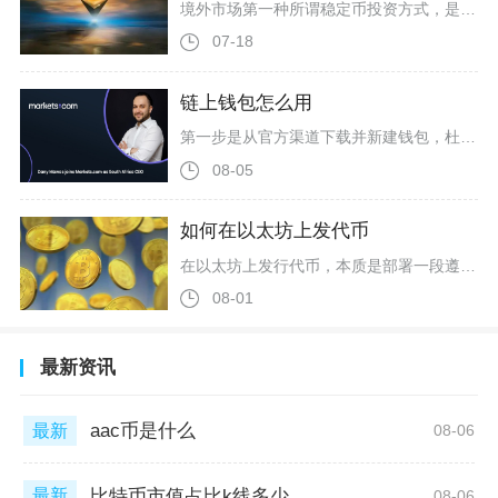
境外市场第一种所谓稳定币投资方式，是中心化交易所活期理财、质押生息，也是普通散户接触最多的模式。操作逻辑为先通过交易所C2C场外渠道用人民币买入稳定币，再转入平台理财账户锁仓获取年化收益，平台将归集的稳定币对外放贷赚取利差，分给持有者收益。细分分为灵活存取活期、定期锁仓高息产品，头部境外平台年化收益偏低，小型野鸡交易所会用超高收益吸引用户囤币。但这套模式全程存在双重风险，场外买入时接收对方银行卡转账极易收到涉案赃款，直接触发银行卡司法冻结；交易所无国内监管兜底，历史多次出现平
07-18
链上钱包怎么用
第一步是从官方渠道下载并新建钱包，杜绝假冒盗币软件。手机端可选TrustWallet、TokenPocket、BitgetWallet，电脑浏览器插件主流为MetaMask、Rabby，大额长期囤币可搭配Ledger、Trezor硬件冷钱包，仅在官网、正规应用商店下载，拒绝搜索引擎广告、社群分享的安装包。打开软件选择创建新钱包，设置本地6-12位加密PIN码，该密码仅保护本地设备，丢失无法恢复资产；随后系统自动生成12或24个英文助记词，这是找回资产的唯一凭证，必须在无网络环
08-05
如何在以太坊上发代币
在以太坊上发行代币，本质是部署一段遵循ERC‑20标准的智能合约，完整流程分为钱包准备、合约编写编译、主网部署、合约源码验证、流动性添加五个关键环节，全程可通过Remix在线开发工具完成，普通用户无需深度掌握编程知识即可完成基础发币操作，主网部署产生的唯一硬性成本为以太坊网络Gas矿工费，费用随实时链上拥堵情况浮动。正式部署前首先要完成前置准备工作，优先安装MetaMask钱包并切换至以太坊主网，钱包余额内预留足量ETH用于支付合约部署Gas费用，常规网络平稳时段部署一笔标准
08-01
最新资讯
aac币是什么
最新
08-06
比特币市值占比k线多少
最新
08-06