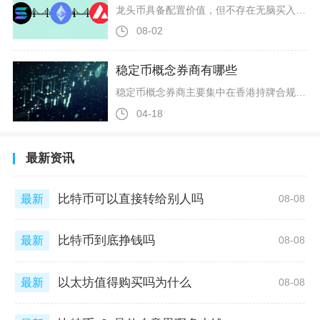
龙头币具备配置价值，但不存在无脑买入就能盈利的情况，能否获利取决于入场时机、仓位管理、持有周期以及投资者自身风险承受能力，适合作为资产底仓，不适合短线博弈。币圈常说的龙头币分为市场总龙头与细分赛道龙头，比特币是整个加密市场的基石，以太坊为智能合约赛道龙头，除此之外还有公链、预言机、跨境支付等赛道头部币种，这类币种依靠长期积累的用户共识、完整生态与充足流动性，和大量空气山寨币存在本质区别，也是机构资金优先布局的标的，天然拥有更强的抗风险能力。对比历史行情可以清晰发现，每一轮熊市
08-02
稳定币概念券商有哪些
稳定币概念券商主要集中在香港持牌合规阵营，核心标的包括国泰君安国际(01788.HK)、天风国际(天风证券子公司)、哈富证券(东方财富子公司)，以及中信证券、华泰证券、广发证券等头部券商的香港持牌子公司；Matrixport通过直连美国持牌券商提供稳定币直投美股服务，也成为连接稳定币与传统证券的重要通道。国泰君安国际是中资券商稳定币布局的标杆，2025年6月25日获香港证监会批准将证券交易牌照升级为虚拟资产交易服务牌照，成为首家可提供全方位虚拟资产服务的香港中资券商，客户可直
04-18
最新资讯
比特币可以直接转给别人吗
最新
08-08
比特币到底挣钱吗
最新
08-08
以太坊值得购买吗为什么
最新
08-08