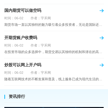
国内期货可以做空吗
时间：06-02
作者：宇禾网
期货市场一直以其独特的魅力吸引着众多投资者，无论是国际还是国内场景下，其波澜壮阔的市场行情都给予了投资者无限遐想。今天，我们将深入探讨一个特别的问题——"国内期货可以做空吗"？这个问题不仅关乎投资者的策略布局，更涉及到期货市场机制的基本理解。在深入探讨之前，我们首先需要明确几个期货市场的基础概念。期货，是指在标准化合约基础上，双方承诺在未来某一特定时间以约定价格买卖一定数量的商品或金融产品的合约。它允訸投资者通过买入（做多）或卖出（做空）合约来预测未来价格的变动。我们来揭开国
开期货账户收费吗
时间：06-02
作者：宇禾网
在投资市场的众多选择中，期货交易以其独特的机制和潜在的高收益吸引了不少投资者。但对于初学者而言，步入期货市场的第一步—开设期货账户，往往伴随着众多疑惑，其中一个常见问题就是：“开期货账户需要收费吗？”本文将从各个角度为您详细解读开设期货账户的相关费用，助您清晰理解期货账户的开设流程及其成本。在开始探讨相关费用前，我们首先简要了解一下期货账户的开设流程。通常情况下，开设期货账户需要您选择一家具有良好信誉的期货公司或经纪公司，填写账户开设申请表格，并提交身份证明与初步的资金证明等
炒股可以网上开户吗
时间：06-02
作者：宇禾网
随着互联网技术的不断发展和普及，线上服务已成为现代生活的一部分。在金融市场方面，炒股已不再是股票交易所和证券公司营业大厅的专利，网上开户成为了一种便捷的选择。本文旨在详细介绍网上炒股开户的流程、优点以及注意事项，助您更好地了解和踏入线上股票交易的大门。网上开户，即通过互联网申请并完成证券账户及资金账户的开设过程，允许投资者在电子设备上进行股票、债券等金融工具的交易。随着移动支付和电子认证技术的进步，网上开户过程已经变得非常快捷和安全。选择证券公司：您需要选择一家提供网上开户服
资讯排行