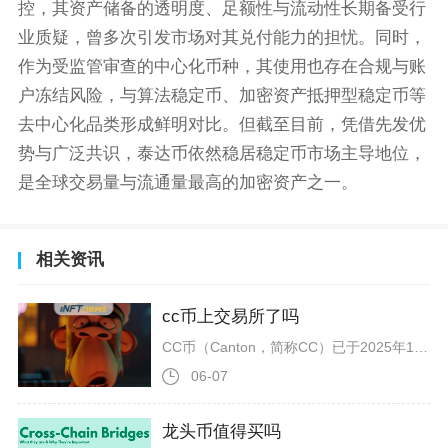
控，其资产储备的透明度、足额性与流动性长期备受行
业质疑，曾多次引发市场对其兑付能力的担忧。同时，
作为受监管审查的中心化币种，其使用也存在合规与账
户冻结风险，与算法稳定币、加密资产抵押型稳定币等
去中心化品类形成鲜明对比。但截至目前，凭借先发优
势与广泛共识，泰达币依然稳居稳定币市场主导地位，
是全球交易量与流通量最高的加密资产之一。
相关资讯
cc币上交易所了吗
CC币（Canton，简称CC）已于2025年11月起陆续上线多家主流交易所，截至2026年5月14日，可在Bybit、KuCoin、Gate、Kraken、OKX、Bitget、火币HTX等平台进行现货交易，部分平台还支持杠杆与合约交易。CC是CantonNetwork的原生代币，该公链主打机构级隐私与合规，面向传统金融与加密市场融合场景，项目背景与机构资源支撑了其上线初期的热度。2025年11月为集中上币期，11月5日Bitget率先官宣，11月10日Bybit、KuCo
06-07
龙头币值得买吗