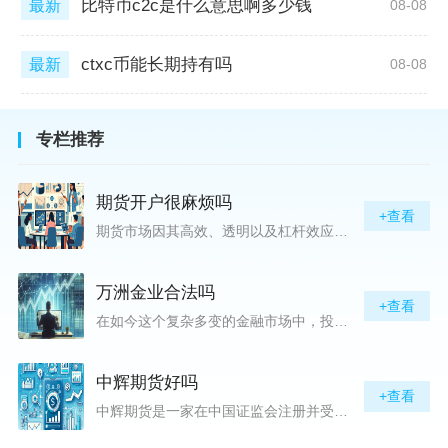
比特币c2c是什么意思啊多少钱
最新
08-08
ctxc币能长期持有吗
最新
08-08
专栏推荐
期货开户很麻烦吗
+查看
期货市场因其高效、透明以及杠杆效应而吸引着众多投资者的目光，但对初入此市场的新手而言，最初的一步——开户，往往充满了疑惑与顾虑，“期货开户很麻烦吗？”这是许多人的疑问。首先要明确的是，在中国进行期货交易需要通过正规的期货公司来开立账户。期货公司作为专业的金融服务机构，能够提供期货交易进出、风险管理等服务。因监管要求严格，期货开户过程中涉及到的身份验证、风险评估等步骤确实比较繁琐，但这些都是为了保护投资者的利益而设定的。开户流程一般包括：选择期货公司、提交个人资料进行身份验证、
万洲金业合法吗
+查看
在如今这个复杂多变的金融市场中，投资者对于选择可靠的投资平台显得尤为谨慎。随着各种金融产品的广泛推广，人们越发关注那些涉及重金属买卖、投资的公司及平台，而万洲金业（以下简称“万洲”）正是此类公司之一。本文将从多个角度深入探讨“万洲金业是否合法”这一问题，旨在为广大投资者提供一份详实的参考。万洲金业是一家专注于黄金投资的公司，其业务范畴主要包括黄金交易、投资咨询等。作为金融投资领域的一份子，万洲金业声称其具有强大的行业背景和丰富的交易经验，承诺为客户提供专业的金融产品及服务。对
中辉期货好吗
+查看
中辉期货是一家在中国证监会注册并受其监管的期货公司。以其强大的资本实力、稳健的经营策略和严格的风险控制体系，赢得了业界的广泛认可和客户的信任。从公司成立时间、注册资本、经营范围以及历年的经营成绩来看，中辉期货展现出的行业地位和实力，为投资者提供了一定程度的信心保障。中辉期货提供包括期货交易、期货投资咨询、资产管理等在内的全方位服务。公司拥有一支经验丰富、专业素质高的团队，他们对市场动态有着敏锐的洞察力，能够为客户提供准确的市场分析和投资策略建议，帮助客户在复杂多变的市场中稳健