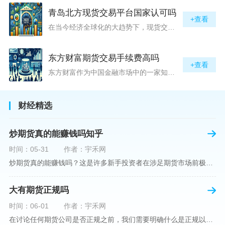
青岛北方现货交易平台国家认可吗
+查看
在当今经济全球化的大趋势下，现货交易市场作为资本流动的重要平台，正吸引着世界各地的目光。中国，作为全球第二大经济体，其金融市场的发展和监管逐渐受到各界的重视。在众多现货交易平台中，青岛北方现货交易平台（下简称“北方平台”）究竟是否得到了国家的认可和监管，是许多投资者和市场参与者关心的问题。本文旨在深入探讨北方平台的性质、运营情况及其是否获得国家认可等方面的信息。北方平台成立于某年，位于中国山东省青岛市，旨在为企业和个人提供一套完善的物质现货交易服务。平台运用现代信息技术，建立
东方财富期货交易手续费高吗
+查看
东方财富作为中国金融市场中的一家知名综合金融服务公司，向广大投资者提供了包括期货交易在内的多项服务。而对于广大期货市场的投资者来说，交易成本无疑是他们在选择期货交易服务商时考虑的重要因素之一。在这期货交易手续费是影响交易成本的主要组成部分。很多投资者都十分关注“东方财富期货交易手续费高吗？”这一问题。本文将从多个角度对东方财富期货交易手续费进行分析，帮助投资者对此有一个全面的了解。在深入讨论之前，我们需要明确一个事实：期货交易手续费是指投资者在进行期货合约买卖时，需要支付给期
财经精选
炒期货真的能赚钱吗知乎
时间：05-31
作者：宇禾网
炒期货真的能赚钱吗？这是许多新手投资者在涉足期货市场前极力寻求答案的问题。期货作为一种金融衍生品，它不仅具有高杠杆的特性，同时也伴随着高风险。在知乎这样一个汇聚各领域专业人士分享知识和经验的平台上，我们可以找到关于炒期货赚钱问题的多角度解读。本文将深入探讨炒期货能否赚钱的问题，并结合知乎上的真实案例分析和专业观点，帮助读者形成自己的看法。在讨论是否能通过炒期货赚钱之前，我们首先需要理解期货市场的基本机制。期货，是一种标准化的、具有法律约束力的合约，涉及在未来某个特定时间以特定
大有期货正规吗
时间：06-01
作者：宇禾网
在讨论任何期货公司是否正规之前，我们需要明确什么是正规以及如何判断一个期货公司是否符合这一标准。对于中国市场，正规一词通常指该公司拥有中国证监会（中国证券监督管理委员会）的批准和监管，同时遵守中国期货市场的相关法律法规。以“大有期货”为例，探讨其如何符合这些标准，以及在选择此类公司时，投资者应注意的一些关键因素。大有期货是参与中国期货市场的多家公司之一，主要提供期货交易、资产管理、投资咨询等服务。它适用于希望通过期货市场进行投资和风险管理的个人和机构投资者。与其他期货公司一样