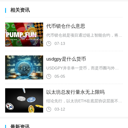
相关资讯
代币锁仓什么意思
代币锁仓就是项目通过链上智能合约，将团队、私募投资人、生态基金等持有的大批量代币设置约束规则，在指定时间或条件达成前，无法转账、交易、提现的代币分配机制，持有者账面拥有代币所有权，但短期不具备流通抛售权限，是币圈代币经济模型里管控流通供给、绑定多方长期利益的核心规则。代币锁仓的底层执行依靠区块链不可篡改的智能合约完成，并非项目方口头承诺，合约会提前写入锁定地址、总锁定数量、解锁时间戳与释放节奏，链上浏览器可完整查询全部锁仓数据，不存在随意修改、私下提前解锁的空间。该机制源自传
07-13
usdgpy是什么货币
USDGPY并非单一货币，而是币圈与外汇市场中对两种金融标的的常见组合简称，核心指代与美元挂钩的稳定币GlobalDollar（USDG）和外汇主流货币对美元/日元（USD/JPY）的关联表述，也常被用户误写或混用为USDG与JPY的关联代称。USDG全称为GlobalDollar，是由PaxosDigitalSingapore（PDS）于2024年11月推出的合规美元稳定币，受新加坡金融管理局（MAS）监管，属于法币抵押型稳定币，严格遵循1:1美元锚定机制，每一枚流通中的U
05-05
以太坊总发行量永无上限吗
结论先行，以太坊ETH在底层协议层面不存在硬性总发行量上限，理论上具备持续增发的可能性，但这并不等同于毫无约束的无限印币，不能简单将以太坊归类为无节制通胀资产。很多币圈参与者习惯拿比特币2100万枚固定总量作为参照，进而担忧ETH长期增发持...
03-12
最新资讯