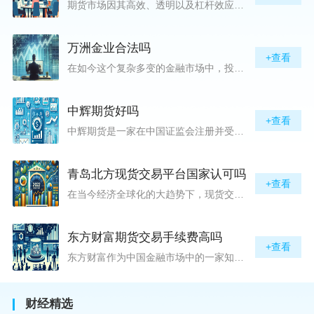
期货市场因其高效、透明以及杠杆效应而吸引着众多投资者的目光，但对初入此市场的新手而言，最初的一步——开户，往往充满了疑惑与顾虑，“期货开户很麻烦吗？”这是许多人的疑问。首先要明确的是，在中国进行期货交易需要通过正规的期货公司来开立账户。期货公司作为专业的金融服务机构，能够提供期货交易进出、风险管理等服务。因监管要求严格，期货开户过程中涉及到的身份验证、风险评估等步骤确实比较繁琐，但这些都是为了保护投资者的利益而设定的。开户流程一般包括：选择期货公司、提交个人资料进行身份验证、
万洲金业合法吗
+查看
在如今这个复杂多变的金融市场中，投资者对于选择可靠的投资平台显得尤为谨慎。随着各种金融产品的广泛推广，人们越发关注那些涉及重金属买卖、投资的公司及平台，而万洲金业（以下简称“万洲”）正是此类公司之一。本文将从多个角度深入探讨“万洲金业是否合法”这一问题，旨在为广大投资者提供一份详实的参考。万洲金业是一家专注于黄金投资的公司，其业务范畴主要包括黄金交易、投资咨询等。作为金融投资领域的一份子，万洲金业声称其具有强大的行业背景和丰富的交易经验，承诺为客户提供专业的金融产品及服务。对
中辉期货好吗
+查看
中辉期货是一家在中国证监会注册并受其监管的期货公司。以其强大的资本实力、稳健的经营策略和严格的风险控制体系，赢得了业界的广泛认可和客户的信任。从公司成立时间、注册资本、经营范围以及历年的经营成绩来看，中辉期货展现出的行业地位和实力，为投资者提供了一定程度的信心保障。中辉期货提供包括期货交易、期货投资咨询、资产管理等在内的全方位服务。公司拥有一支经验丰富、专业素质高的团队，他们对市场动态有着敏锐的洞察力，能够为客户提供准确的市场分析和投资策略建议，帮助客户在复杂多变的市场中稳健
青岛北方现货交易平台国家认可吗
+查看
在当今经济全球化的大趋势下，现货交易市场作为资本流动的重要平台，正吸引着世界各地的目光。中国，作为全球第二大经济体，其金融市场的发展和监管逐渐受到各界的重视。在众多现货交易平台中，青岛北方现货交易平台（下简称“北方平台”）究竟是否得到了国家的认可和监管，是许多投资者和市场参与者关心的问题。本文旨在深入探讨北方平台的性质、运营情况及其是否获得国家认可等方面的信息。北方平台成立于某年，位于中国山东省青岛市，旨在为企业和个人提供一套完善的物质现货交易服务。平台运用现代信息技术，建立
东方财富期货交易手续费高吗
+查看
东方财富作为中国金融市场中的一家知名综合金融服务公司，向广大投资者提供了包括期货交易在内的多项服务。而对于广大期货市场的投资者来说，交易成本无疑是他们在选择期货交易服务商时考虑的重要因素之一。在这期货交易手续费是影响交易成本的主要组成部分。很多投资者都十分关注“东方财富期货交易手续费高吗？”这一问题。本文将从多个角度对东方财富期货交易手续费进行分析，帮助投资者对此有一个全面的了解。在深入讨论之前，我们需要明确一个事实：期货交易手续费是指投资者在进行期货合约买卖时，需要支付给期
财经精选