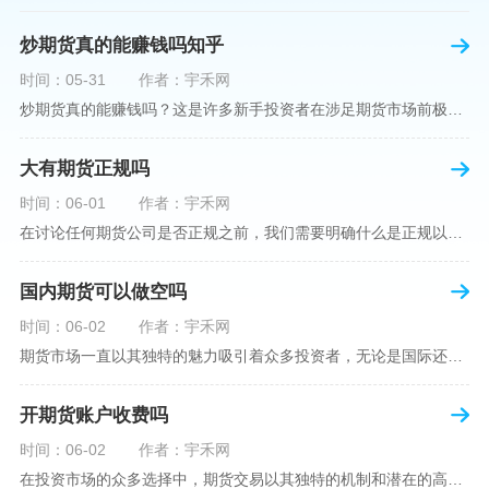
炒期货真的能赚钱吗知乎
时间：05-31
作者：宇禾网
炒期货真的能赚钱吗？这是许多新手投资者在涉足期货市场前极力寻求答案的问题。期货作为一种金融衍生品，它不仅具有高杠杆的特性，同时也伴随着高风险。在知乎这样一个汇聚各领域专业人士分享知识和经验的平台上，我们可以找到关于炒期货赚钱问题的多角度解读。本文将深入探讨炒期货能否赚钱的问题，并结合知乎上的真实案例分析和专业观点，帮助读者形成自己的看法。在讨论是否能通过炒期货赚钱之前，我们首先需要理解期货市场的基本机制。期货，是一种标准化的、具有法律约束力的合约，涉及在未来某个特定时间以特定
大有期货正规吗
时间：06-01
作者：宇禾网
在讨论任何期货公司是否正规之前，我们需要明确什么是正规以及如何判断一个期货公司是否符合这一标准。对于中国市场，正规一词通常指该公司拥有中国证监会（中国证券监督管理委员会）的批准和监管，同时遵守中国期货市场的相关法律法规。以“大有期货”为例，探讨其如何符合这些标准，以及在选择此类公司时，投资者应注意的一些关键因素。大有期货是参与中国期货市场的多家公司之一，主要提供期货交易、资产管理、投资咨询等服务。它适用于希望通过期货市场进行投资和风险管理的个人和机构投资者。与其他期货公司一样
国内期货可以做空吗
时间：06-02
作者：宇禾网
期货市场一直以其独特的魅力吸引着众多投资者，无论是国际还是国内场景下，其波澜壮阔的市场行情都给予了投资者无限遐想。今天，我们将深入探讨一个特别的问题——"国内期货可以做空吗"？这个问题不仅关乎投资者的策略布局，更涉及到期货市场机制的基本理解。在深入探讨之前，我们首先需要明确几个期货市场的基础概念。期货，是指在标准化合约基础上，双方承诺在未来某一特定时间以约定价格买卖一定数量的商品或金融产品的合约。它允訸投资者通过买入（做多）或卖出（做空）合约来预测未来价格的变动。我们来揭开国
开期货账户收费吗
时间：06-02
作者：宇禾网
在投资市场的众多选择中，期货交易以其独特的机制和潜在的高收益吸引了不少投资者。但对于初学者而言，步入期货市场的第一步—开设期货账户，往往伴随着众多疑惑，其中一个常见问题就是：“开期货账户需要收费吗？”本文将从各个角度为您详细解读开设期货账户的相关费用，助您清晰理解期货账户的开设流程及其成本。在开始探讨相关费用前，我们首先简要了解一下期货账户的开设流程。通常情况下，开设期货账户需要您选择一家具有良好信誉的期货公司或经纪公司，填写账户开设申请表格，并提交身份证明与初步的资金证明等