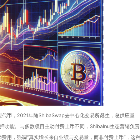
能型代币，2021年随ShibaSwap去中心化交易所诞生，总供应量
押功能。与多数项目主动付费上币不同，ShibaInu生态营销负责
币费用，强调“真实增长来自业绩与交易量，而非付费上币”，这