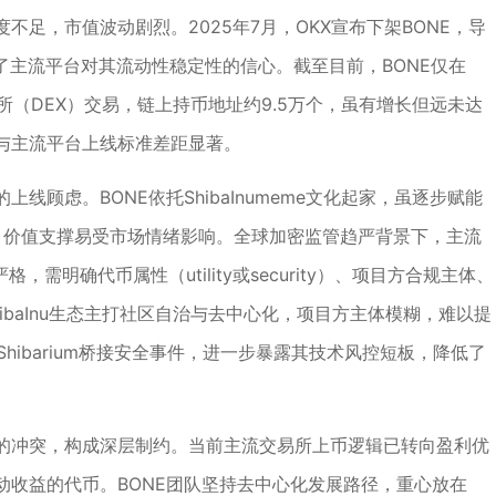
足，市值波动剧烈。2025年7月，OKX宣布下架BONE，导
弱了主流平台对其流动性稳定性的信心。截至目前，BONE仅在
交易所（DEX）交易，链上持币地址约9.5万个，虽有增长但远未达
与主流平台上线标准差距显著。
顾虑。BONE依托ShibaInumeme文化起家，虽逐步赋能
币属性，价值支撑易受市场情绪影响。全球加密监管趋严背景下，主流
需明确代币属性（utility或security）、项目方合规主体、
hibaInu生态主打社区自治与去中心化，项目方主体模糊，难以提
hibarium桥接安全事件，进一步暴露其技术风控短板，降低了
的冲突，构成深层制约。当前主流交易所上币逻辑已转向盈利优
动收益的代币。BONE团队坚持去中心化发展路径，重心放在