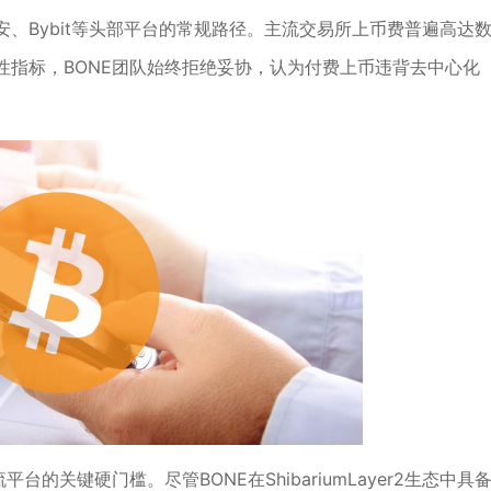
、Bybit等头部平台的常规路径。主流交易所上币费普遍高达
性指标，BONE团队始终拒绝妥协，认为付费上币违背去中心化
的关键硬门槛。尽管BONE在ShibariumLayer2生态中具