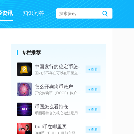
经资讯
知识问答
专栏推荐
中国发行的稳定币怎么购买
+查看
国内并不存在可以在币圈交易所自
怎么开狗狗币账户
+查看
开设狗狗币（DOGE）账户，核
币圈怎么看持仓
+查看
币圈看持仓的核心做法是用权威资
bull币在哪里买
+查看
Bull币（BULL）目前主要