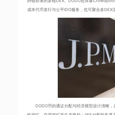
跨链部署的多链DEX。DODO还具备Crowdpoo
成本代币发行与公平IDO服务，也可聚合多DE
DODO币的通证分配与经济模型设计清晰，
性挖矿、交易挖矿等生态奖励；16%分配给私募与种子