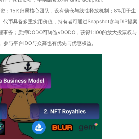
s等知名机构注资；15%归属核心团队，设有锁仓与线性释放机制；8%用于生
代币具备多重实用价值，持有者可通过Snapshot参与DIP提案
务；质押DODO可铸造vDODO，获得1:100的放大投票权与
，参与平台IDO与众募也有优先与优惠权益。