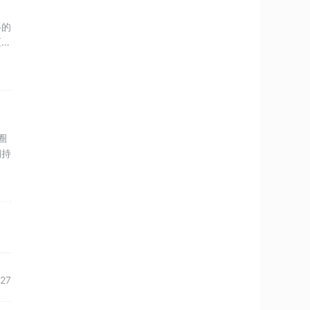
格的
区
圈
期持
27