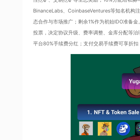
BinanceLabs、CoinbaseVenture
态合作与市场推广；剩余1%作为初始IDO准备金。
投票，决定协议升级、费率调整、金库分配等治理事
平台80%手续费分红；支付交易手续费可享折扣