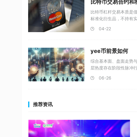
比特币交易合约和
比特币杠杆交易本质是
标准化衍生品，不持有
别。杠
04-22
yee币前景如何
综合基本面、盘面走势与
层热度存在阶段性脉冲
06-26
推荐资讯