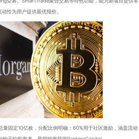
ling众募、SmartTrade聚合交易等特色功能，能为新项目提供零
X流动性为用户提供最优报价。
总量固定10亿枚，分配比例明确：60%用于社区激励，涵盖流动
轮投资者，早期融资获得PanteraCapital、