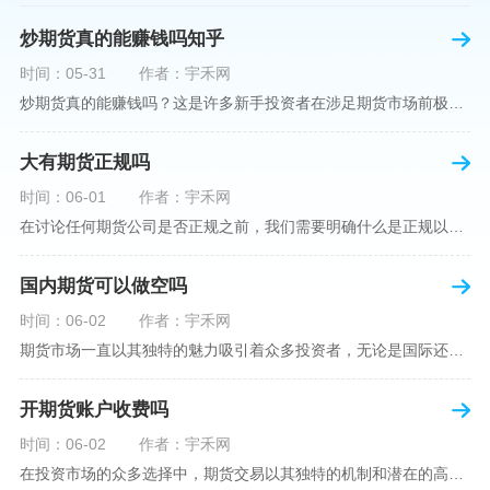
炒期货真的能赚钱吗知乎
时间：05-31
作者：宇禾网
炒期货真的能赚钱吗？这是许多新手投资者在涉足期货市场前极力寻求答案的问题。期货作为一种金融衍生品，它不仅具有高杠杆的特性，同时也伴随着高风险。在知乎这样一个汇聚各领域专业人士分享知识和经验的平台上，我们可以找到关于炒期货赚钱问题的多角度解读。本文将深入探讨炒期货能否赚钱的问题，并结合知乎上的真实案例分析和专业观点，帮助读者形成自己的看法。在讨论是否能通过炒期货赚钱之前，我们首先需要理解期货市场的基本机制。期货，是一种标准化的、具有法律约束力的合约，涉及在未来某个特定时间以特定
大有期货正规吗
时间：06-01
作者：宇禾网
在讨论任何期货公司是否正规之前，我们需要明确什么是正规以及如何判断一个期货公司是否符合这一标准。对于中国市场，正规一词通常指该公司拥有中国证监会（中国证券监督管理委员会）的批准和监管，同时遵守中国期货市场的相关法律法规。以“大有期货”为例，探讨其如何符合这些标准，以及在选择此类公司时，投资者应注意的一些关键因素。大有期货是参与中国期货市场的多家公司之一，主要提供期货交易、资产管理、投资咨询等服务。它适用于希望通过期货市场进行投资和风险管理的个人和机构投资者。与其他期货公司一样
国内期货可以做空吗
时间：06-02
作者：宇禾网
期货市场一直以其独特的魅力吸引着众多投资者，无论是国际还是国内场景下，其波澜壮阔的市场行情都给予了投资者无限遐想。今天，我们将深入探讨一个特别的问题——"国内期货可以做空吗"？这个问题不仅关乎投资者的策略布局，更涉及到期货市场机制的基本理解。在深入探讨之前，我们首先需要明确几个期货市场的基础概念。期货，是指在标准化合约基础上，双方承诺在未来某一特定时间以约定价格买卖一定数量的商品或金融产品的合约。它允訸投资者通过买入（做多）或卖出（做空）合约来预测未来价格的变动。我们来揭开国
开期货账户收费吗
时间：06-02
作者：宇禾网
在投资市场的众多选择中，期货交易以其独特的机制和潜在的高收益吸引了不少投资者。但对于初学者而言，步入期货市场的第一步—开设期货账户，往往伴随着众多疑惑，其中一个常见问题就是：“开期货账户需要收费吗？”本文将从各个角度为您详细解读开设期货账户的相关费用，助您清晰理解期货账户的开设流程及其成本。在开始探讨相关费用前，我们首先简要了解一下期货账户的开设流程。通常情况下，开设期货账户需要您选择一家具有良好信誉的期货公司或经纪公司，填写账户开设申请表格，并提交身份证明与初步的资金证明等