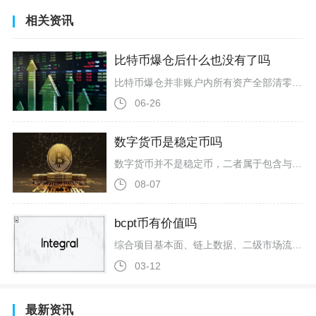
相关资讯
比特币爆仓后什么也没有了吗
比特币爆仓并非账户内所有资产全部清零，仅被强平仓位对应的保证金大概率亏损殆尽，账户闲置本金、未挂单的现货比特币等自有资产会完整保留，极端行情才有可能出现账户负债的穿仓情况。很多币圈新手被市场片面科普误导，误以为只要触发爆仓，账户里所有资金、持有的现货币种都会凭空消失，本质是混淆了全仓、逐仓两种保证金模式的清算逻辑，也是分不清现货持仓和杠杆合约仓位的资产归属边界。这是币圈合约最常用的风控设置，每一笔开仓订单都会单独冻结对应保证金，不同仓位资金相互隔离互不牵连。投资者拿出1万US
06-26
数字货币是稳定币吗
数字货币并不是稳定币，二者属于包含与被包含的层级关系，稳定币只是数字货币当中的一个细分品类，不能直接划上等号，不少新手投资者进入币圈之后很容易混淆这一组概念，进而在资产配置、交易操作中产生认知误区。广义范畴下的数字货币指代所有依托数字形式流通的价值载体，覆盖范围十分宽泛，稳定币只是为了解决普通加密货币剧烈波动问题诞生的特殊分支，二者在设计目标、价值支撑、市场表现上存在清晰边界。我们日常在加密市场接触到的数字货币主要分为几大类别，第一类是以比特币、以太坊为代表的原生加密资产，没
08-07
bcpt币有价值吗
综合项目基本面、链上数据、二级市场流动性以及生态落地进度来看，BCPT币具备微弱底层技术价值，但不具备稳健的投资升值价值，整体价值体量极低，普通投资者不适合布局持有。BCPT全称BlockMasonCreditProtocol，是2017年...
03-12
最新资讯