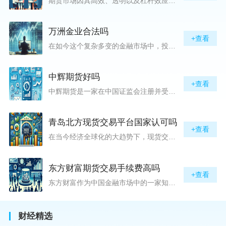
期货市场因其高效、透明以及杠杆效应而吸引着众多投资者的目光，但对初入此市场的新手而言，最初的一步——开户，往往充满了疑惑与顾虑，“期货开户很麻烦吗？”这是许多人的疑问。首先要明确的是，在中国进行期货交易需要通过正规的期货公司来开立账户。期货公司作为专业的金融服务机构，能够提供期货交易进出、风险管理等服务。因监管要求严格，期货开户过程中涉及到的身份验证、风险评估等步骤确实比较繁琐，但这些都是为了保护投资者的利益而设定的。开户流程一般包括：选择期货公司、提交个人资料进行身份验证、
万洲金业合法吗
+查看
在如今这个复杂多变的金融市场中，投资者对于选择可靠的投资平台显得尤为谨慎。随着各种金融产品的广泛推广，人们越发关注那些涉及重金属买卖、投资的公司及平台，而万洲金业（以下简称“万洲”）正是此类公司之一。本文将从多个角度深入探讨“万洲金业是否合法”这一问题，旨在为广大投资者提供一份详实的参考。万洲金业是一家专注于黄金投资的公司，其业务范畴主要包括黄金交易、投资咨询等。作为金融投资领域的一份子，万洲金业声称其具有强大的行业背景和丰富的交易经验，承诺为客户提供专业的金融产品及服务。对
中辉期货好吗
+查看
中辉期货是一家在中国证监会注册并受其监管的期货公司。以其强大的资本实力、稳健的经营策略和严格的风险控制体系，赢得了业界的广泛认可和客户的信任。从公司成立时间、注册资本、经营范围以及历年的经营成绩来看，中辉期货展现出的行业地位和实力，为投资者提供了一定程度的信心保障。中辉期货提供包括期货交易、期货投资咨询、资产管理等在内的全方位服务。公司拥有一支经验丰富、专业素质高的团队，他们对市场动态有着敏锐的洞察力，能够为客户提供准确的市场分析和投资策略建议，帮助客户在复杂多变的市场中稳健
青岛北方现货交易平台国家认可吗
+查看
在当今经济全球化的大趋势下，现货交易市场作为资本流动的重要平台，正吸引着世界各地的目光。中国，作为全球第二大经济体，其金融市场的发展和监管逐渐受到各界的重视。在众多现货交易平台中，青岛北方现货交易平台（下简称“北方平台”）究竟是否得到了国家的认可和监管，是许多投资者和市场参与者关心的问题。本文旨在深入探讨北方平台的性质、运营情况及其是否获得国家认可等方面的信息。北方平台成立于某年，位于中国山东省青岛市，旨在为企业和个人提供一套完善的物质现货交易服务。平台运用现代信息技术，建立
东方财富期货交易手续费高吗
+查看
东方财富作为中国金融市场中的一家知名综合金融服务公司，向广大投资者提供了包括期货交易在内的多项服务。而对于广大期货市场的投资者来说，交易成本无疑是他们在选择期货交易服务商时考虑的重要因素之一。在这期货交易手续费是影响交易成本的主要组成部分。很多投资者都十分关注“东方财富期货交易手续费高吗？”这一问题。本文将从多个角度对东方财富期货交易手续费进行分析，帮助投资者对此有一个全面的了解。在深入讨论之前，我们需要明确一个事实：期货交易手续费是指投资者在进行期货合约买卖时，需要支付给期
财经精选