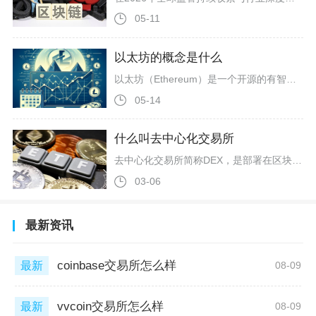
05-11
以太坊的概念是什么
以太坊（Ethereum）是一个开源的有智能合约功能的公共区块链平台，由VitalikButerin于2013-2014年提出构想，2015年7月30日正式上线，其原生加密货币为以太币（ETH），市值稳居加密行业第二。它并非单一数字货币，而是支持全球开发者构建与运行去中心化应用（DApp）的可编程基础设施，被视为区块链“第二代”的核心代表。以太坊的核心创新在于智能合约与以太坊虚拟机（EVM）：智能合约是预设规则的链上代码，满足条件即自动执行，无需第三方中介；EVM作为网络“操
05-14
什么叫去中心化交易所
去中心化交易所简称DEX，是部署在区块链上、依托智能合约完成数字资产点对点兑换，不存在平台托管用户资金的加密货币交易场所，也是去中心化金融赛道最重要的基础设施。和大众熟悉的中心化交易所不同，去中心化交易所没有运营公司掌控资金与交易流程，所有...
03-06
最新资讯
coinbase交易所怎么样
最新
08-09
vvcoin交易所怎么样
最新
08-09