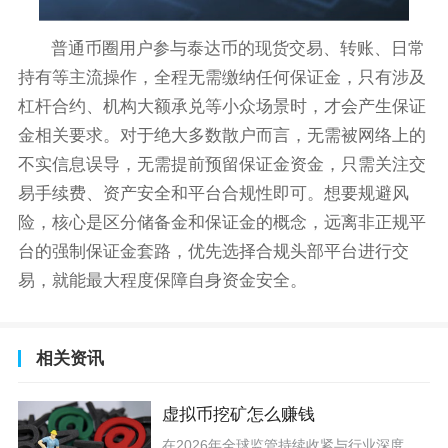
普通币圈用户参与泰达币的现货交易、转账、日常
持有等主流操作，全程无需缴纳任何保证金，只有涉及
杠杆合约、机构大额承兑等小众场景时，才会产生保证
金相关要求。对于绝大多数散户而言，无需被网络上的
不实信息误导，无需提前预留保证金资金，只需关注交
易手续费、资产安全和平台合规性即可。想要规避风
险，核心是区分储备金和保证金的概念，远离非正规平
台的强制保证金套路，优先选择合规头部平台进行交
易，就能最大程度保障自身资金安全。
相关资讯
虚拟币挖矿怎么赚钱
在2026年全球监管持续收紧与行业深度洗牌的背景下，虚拟币挖矿已从过去的“全民红利”转变为高风险、高门槛的结构性机会，纯靠“堆机器”躺赚的时代基本结束，盈利核心取决于合规边界、能效比、电力成本与风险对冲的精细化组合。以比特币为例，2026年3月全网平均挖矿成本已攀升至约8.8万美元/枚，而同期市价约6.9万美元，意味着多数矿工处于账面亏损状态，仅少数极致优化的玩家仍能实现正收益。这一现状并非单一因素造成，而是监管政策、技术迭代、市场供需与能源成本多重博弈的结果，普通投资者需先