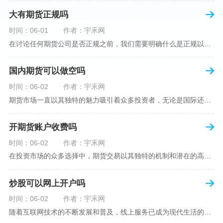
大有期货正规吗
时间：06-01
作者：宇禾网
在讨论任何期货公司是否正规之前，我们需要明确什么是正规以及如何判断一个期货公司是否符合这一标准。对于中国市场，正规一词通常指该公司拥有中国证监会（中国证券监督管理委员会）的批准和监管，同时遵守中国期货市场的相关法律法规。以“大有期货”为例，探讨其如何符合这些标准，以及在选择此类公司时，投资者应注意的一些关键因素。大有期货是参与中国期货市场的多家公司之一，主要提供期货交易、资产管理、投资咨询等服务。它适用于希望通过期货市场进行投资和风险管理的个人和机构投资者。与其他期货公司一样
国内期货可以做空吗
时间：06-02
作者：宇禾网
期货市场一直以其独特的魅力吸引着众多投资者，无论是国际还是国内场景下，其波澜壮阔的市场行情都给予了投资者无限遐想。今天，我们将深入探讨一个特别的问题——"国内期货可以做空吗"？这个问题不仅关乎投资者的策略布局，更涉及到期货市场机制的基本理解。在深入探讨之前，我们首先需要明确几个期货市场的基础概念。期货，是指在标准化合约基础上，双方承诺在未来某一特定时间以约定价格买卖一定数量的商品或金融产品的合约。它允訸投资者通过买入（做多）或卖出（做空）合约来预测未来价格的变动。我们来揭开国
开期货账户收费吗
时间：06-02
作者：宇禾网
在投资市场的众多选择中，期货交易以其独特的机制和潜在的高收益吸引了不少投资者。但对于初学者而言，步入期货市场的第一步—开设期货账户，往往伴随着众多疑惑，其中一个常见问题就是：“开期货账户需要收费吗？”本文将从各个角度为您详细解读开设期货账户的相关费用，助您清晰理解期货账户的开设流程及其成本。在开始探讨相关费用前，我们首先简要了解一下期货账户的开设流程。通常情况下，开设期货账户需要您选择一家具有良好信誉的期货公司或经纪公司，填写账户开设申请表格，并提交身份证明与初步的资金证明等
炒股可以网上开户吗
时间：06-02
作者：宇禾网
随着互联网技术的不断发展和普及，线上服务已成为现代生活的一部分。在金融市场方面，炒股已不再是股票交易所和证券公司营业大厅的专利，网上开户成为了一种便捷的选择。本文旨在详细介绍网上炒股开户的流程、优点以及注意事项，助您更好地了解和踏入线上股票交易的大门。网上开户，即通过互联网申请并完成证券账户及资金账户的开设过程，允许投资者在电子设备上进行股票、债券等金融工具的交易。随着移动支付和电子认证技术的进步，网上开户过程已经变得非常快捷和安全。选择证券公司：您需要选择一家提供网上开户服