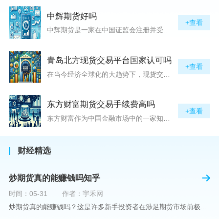
中辉期货好吗
+查看
中辉期货是一家在中国证监会注册并受其监管的期货公司。以其强大的资本实力、稳健的经营策略和严格的风险控制体系，赢得了业界的广泛认可和客户的信任。从公司成立时间、注册资本、经营范围以及历年的经营成绩来看，中辉期货展现出的行业地位和实力，为投资者提供了一定程度的信心保障。中辉期货提供包括期货交易、期货投资咨询、资产管理等在内的全方位服务。公司拥有一支经验丰富、专业素质高的团队，他们对市场动态有着敏锐的洞察力，能够为客户提供准确的市场分析和投资策略建议，帮助客户在复杂多变的市场中稳健
青岛北方现货交易平台国家认可吗
+查看
在当今经济全球化的大趋势下，现货交易市场作为资本流动的重要平台，正吸引着世界各地的目光。中国，作为全球第二大经济体，其金融市场的发展和监管逐渐受到各界的重视。在众多现货交易平台中，青岛北方现货交易平台（下简称“北方平台”）究竟是否得到了国家的认可和监管，是许多投资者和市场参与者关心的问题。本文旨在深入探讨北方平台的性质、运营情况及其是否获得国家认可等方面的信息。北方平台成立于某年，位于中国山东省青岛市，旨在为企业和个人提供一套完善的物质现货交易服务。平台运用现代信息技术，建立
东方财富期货交易手续费高吗
+查看
东方财富作为中国金融市场中的一家知名综合金融服务公司，向广大投资者提供了包括期货交易在内的多项服务。而对于广大期货市场的投资者来说，交易成本无疑是他们在选择期货交易服务商时考虑的重要因素之一。在这期货交易手续费是影响交易成本的主要组成部分。很多投资者都十分关注“东方财富期货交易手续费高吗？”这一问题。本文将从多个角度对东方财富期货交易手续费进行分析，帮助投资者对此有一个全面的了解。在深入讨论之前，我们需要明确一个事实：期货交易手续费是指投资者在进行期货合约买卖时，需要支付给期
财经精选
炒期货真的能赚钱吗知乎
时间：05-31
作者：宇禾网
炒期货真的能赚钱吗？这是许多新手投资者在涉足期货市场前极力寻求答案的问题。期货作为一种金融衍生品，它不仅具有高杠杆的特性，同时也伴随着高风险。在知乎这样一个汇聚各领域专业人士分享知识和经验的平台上，我们可以找到关于炒期货赚钱问题的多角度解读。本文将深入探讨炒期货能否赚钱的问题，并结合知乎上的真实案例分析和专业观点，帮助读者形成自己的看法。在讨论是否能通过炒期货赚钱之前，我们首先需要理解期货市场的基本机制。期货，是一种标准化的、具有法律约束力的合约，涉及在未来某个特定时间以特定