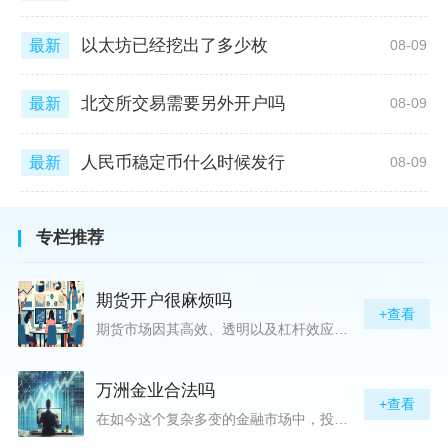
以太坊已经挖出了多少枚
最新
08-09
北交所交易需要另外开户吗
最新
08-09
人民币稳定币什么时候发行
最新
08-09
专栏推荐
期货开户很麻烦吗
+查看
期货市场因其高效、透明以及杠杆效应而吸引着众多投资者的目光，但对初入此市场的新手而言，最初的一步——开户，往往充满了疑惑与顾虑，“期货开户很麻烦吗？”这是许多人的疑问。首先要明确的是，在中国进行期货交易需要通过正规的期货公司来开立账户。期货公司作为专业的金融服务机构，能够提供期货交易进出、风险管理等服务。因监管要求严格，期货开户过程中涉及到的身份验证、风险评估等步骤确实比较繁琐，但这些都是为了保护投资者的利益而设定的。开户流程一般包括：选择期货公司、提交个人资料进行身份验证、
万洲金业合法吗
+查看
在如今这个复杂多变的金融市场中，投资者对于选择可靠的投资平台显得尤为谨慎。随着各种金融产品的广泛推广，人们越发关注那些涉及重金属买卖、投资的公司及平台，而万洲金业（以下简称“万洲”）正是此类公司之一。本文将从多个角度深入探讨“万洲金业是否合法”这一问题，旨在为广大投资者提供一份详实的参考。万洲金业是一家专注于黄金投资的公司，其业务范畴主要包括黄金交易、投资咨询等。作为金融投资领域的一份子，万洲金业声称其具有强大的行业背景和丰富的交易经验，承诺为客户提供专业的金融产品及服务。对