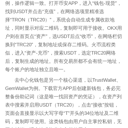
例，操作逻辑一致。打开币安APP，进入“钱包-现货”，
找到USDT并点击“充值”，在网络选项里精准选
择“TRON（TRC20）”，系统会自动生成专属收款地
址，同时显示对应二维码，复制即可用于接收。OKX用
户则在首页点“资产”，选USDT后点“收币”，在网络栏切
换到“TRC20”，复制地址或保存二维码。火币流程类
似，进入“资产-充币”，搜索USDT，选定TRC20网络
后，复制生成的地址。所有交易所都不会有统一地址，
每个账户的地址独立且唯一。
去中心化钱包是另一个核心渠道，以TrustWallet、
GemWallet为例。下载官方APP后创建新钱包，务必完
整备份助记词（这是唯一找回资产的凭证），在资产列
表中搜索并启用USDT（TRC20），点击“接收”按钮，
页面会直接显示以大写字母“T”开头的34位地址及二维
码，复制即可使用。这类钱包由用户自主掌控私钥，无