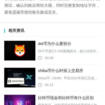
测试，确认到账后再转大额，同时完整复制地址字符，
避免遗漏导致转账失败或丢失。
相关资讯
dot币为什么要拆分
DOT币进行1:100面额拆分，核心目的并非增发代币或者稀释投资者资产，而是优化代币计价单位、降低普通用户参与波卡网络各类链上操作的门槛，解决主网初期原生代币面额过大带来的一系列实操难题，本次调整本质是一次链上重计价，不会改变所有持币者对应...
03-08
shiba币什么时候上交易所
Shiba币（SHIB）早在2021年就已完成主流交易所上线，核心平台上线时间集中在2021年5月至9月，并非尚未上线的状态，其中币安于2021年5月10日、Coinbase于2021年9月16日正式上线SHIB交易，截至2026年4月，SHIB已登陆全球近200家中心化与去中心化交易所。2020年8月，SHIB以以太坊ERC-20代币形式匿名发行，初期仅在去中心化交易所Uniswap流通，创始团队将50%总量锁定Uniswap流动性池并销毁私钥，另一半捐赠给以太坊创始人V神
04-12
比特币现金和比特币有什么区别