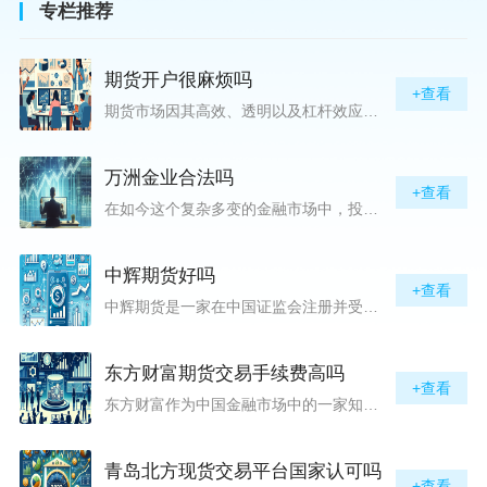
专栏推荐
期货开户很麻烦吗
+查看
期货市场因其高效、透明以及杠杆效应而吸引着众多投资者的目光，但对初入此市场的新手而言，最初的一步——开户，往往充满了疑惑与顾虑，“期货开户很麻烦吗？”这是许多人的疑问。首先要明确的是，在中国进行期货交易需要通过正规的期货公司来开立账户。期货公司作为专业的金融服务机构，能够提供期货交易进出、风险管理等服务。因监管要求严格，期货开户过程中涉及到的身份验证、风险评估等步骤确实比较繁琐，但这些都是为了保护投资者的利益而设定的。开户流程一般包括：选择期货公司、提交个人资料进行身份验证、
万洲金业合法吗
+查看
在如今这个复杂多变的金融市场中，投资者对于选择可靠的投资平台显得尤为谨慎。随着各种金融产品的广泛推广，人们越发关注那些涉及重金属买卖、投资的公司及平台，而万洲金业（以下简称“万洲”）正是此类公司之一。本文将从多个角度深入探讨“万洲金业是否合法”这一问题，旨在为广大投资者提供一份详实的参考。万洲金业是一家专注于黄金投资的公司，其业务范畴主要包括黄金交易、投资咨询等。作为金融投资领域的一份子，万洲金业声称其具有强大的行业背景和丰富的交易经验，承诺为客户提供专业的金融产品及服务。对
中辉期货好吗
+查看
中辉期货是一家在中国证监会注册并受其监管的期货公司。以其强大的资本实力、稳健的经营策略和严格的风险控制体系，赢得了业界的广泛认可和客户的信任。从公司成立时间、注册资本、经营范围以及历年的经营成绩来看，中辉期货展现出的行业地位和实力，为投资者提供了一定程度的信心保障。中辉期货提供包括期货交易、期货投资咨询、资产管理等在内的全方位服务。公司拥有一支经验丰富、专业素质高的团队，他们对市场动态有着敏锐的洞察力，能够为客户提供准确的市场分析和投资策略建议，帮助客户在复杂多变的市场中稳健
东方财富期货交易手续费高吗
+查看
东方财富作为中国金融市场中的一家知名综合金融服务公司，向广大投资者提供了包括期货交易在内的多项服务。而对于广大期货市场的投资者来说，交易成本无疑是他们在选择期货交易服务商时考虑的重要因素之一。在这期货交易手续费是影响交易成本的主要组成部分。很多投资者都十分关注“东方财富期货交易手续费高吗？”这一问题。本文将从多个角度对东方财富期货交易手续费进行分析，帮助投资者对此有一个全面的了解。在深入讨论之前，我们需要明确一个事实：期货交易手续费是指投资者在进行期货合约买卖时，需要支付给期
青岛北方现货交易平台国家认可吗
+查看