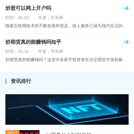
炒股可以网上开户吗
时间：06-02
作者：宇禾网
随着互联网技术的不断发展和普及，线上服务已成为现代生活的一部分。在金融市场方面，炒股已不再是股票交易所和证券公司营业大厅的专利，网上开户成为了一种便捷的选择。本文旨在详细介绍网上炒股开户的流程、优点以及注意事项，助您更好地了解和踏入线上股票交易的大门。网上开户，即通过互联网申请并完成证券账户及资金账户的开设过程，允许投资者在电子设备上进行股票、债券等金融工具的交易。随着移动支付和电子认证技术的进步，网上开户过程已经变得非常快捷和安全。选择证券公司：您需要选择一家提供网上开户服
炒期货真的能赚钱吗知乎
时间：05-31
作者：宇禾网
炒期货真的能赚钱吗？这是许多新手投资者在涉足期货市场前极力寻求答案的问题。期货作为一种金融衍生品，它不仅具有高杠杆的特性，同时也伴随着高风险。在知乎这样一个汇聚各领域专业人士分享知识和经验的平台上，我们可以找到关于炒期货赚钱问题的多角度解读。本文将深入探讨炒期货能否赚钱的问题，并结合知乎上的真实案例分析和专业观点，帮助读者形成自己的看法。在讨论是否能通过炒期货赚钱之前，我们首先需要理解期货市场的基本机制。期货，是一种标准化的、具有法律约束力的合约，涉及在未来某个特定时间以特定
资讯排行
NO.1