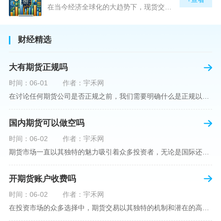
在当今经济全球化的大趋势下，现货交易市场作为资本流动的重要平台，正吸引着世界各地的目光。中国，作为全球第二大经济体，其金融市场的发展和监管逐渐受到各界的重视。在众多现货交易平台中，青岛北方现货交易平台（下简称“北方平台”）究竟是否得到了国家的认可和监管，是许多投资者和市场参与者关心的问题。本文旨在深入探讨北方平台的性质、运营情况及其是否获得国家认可等方面的信息。北方平台成立于某年，位于中国山东省青岛市，旨在为企业和个人提供一套完善的物质现货交易服务。平台运用现代信息技术，建立
财经精选
大有期货正规吗
时间：06-01
作者：宇禾网
在讨论任何期货公司是否正规之前，我们需要明确什么是正规以及如何判断一个期货公司是否符合这一标准。对于中国市场，正规一词通常指该公司拥有中国证监会（中国证券监督管理委员会）的批准和监管，同时遵守中国期货市场的相关法律法规。以“大有期货”为例，探讨其如何符合这些标准，以及在选择此类公司时，投资者应注意的一些关键因素。大有期货是参与中国期货市场的多家公司之一，主要提供期货交易、资产管理、投资咨询等服务。它适用于希望通过期货市场进行投资和风险管理的个人和机构投资者。与其他期货公司一样
国内期货可以做空吗
时间：06-02
作者：宇禾网
期货市场一直以其独特的魅力吸引着众多投资者，无论是国际还是国内场景下，其波澜壮阔的市场行情都给予了投资者无限遐想。今天，我们将深入探讨一个特别的问题——"国内期货可以做空吗"？这个问题不仅关乎投资者的策略布局，更涉及到期货市场机制的基本理解。在深入探讨之前，我们首先需要明确几个期货市场的基础概念。期货，是指在标准化合约基础上，双方承诺在未来某一特定时间以约定价格买卖一定数量的商品或金融产品的合约。它允訸投资者通过买入（做多）或卖出（做空）合约来预测未来价格的变动。我们来揭开国
开期货账户收费吗
时间：06-02
作者：宇禾网
在投资市场的众多选择中，期货交易以其独特的机制和潜在的高收益吸引了不少投资者。但对于初学者而言，步入期货市场的第一步—开设期货账户，往往伴随着众多疑惑，其中一个常见问题就是：“开期货账户需要收费吗？”本文将从各个角度为您详细解读开设期货账户的相关费用，助您清晰理解期货账户的开设流程及其成本。在开始探讨相关费用前，我们首先简要了解一下期货账户的开设流程。通常情况下，开设期货账户需要您选择一家具有良好信誉的期货公司或经纪公司，填写账户开设申请表格，并提交身份证明与初步的资金证明等