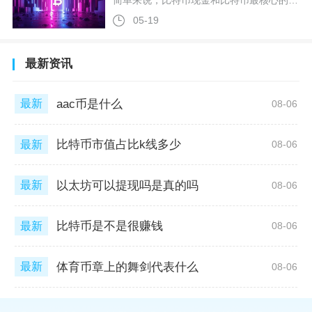
简单来说，比特币现金和比特币最核心的区别在于区块大小扩容方案、底层发展路线、社区共识以及实际应用定位，二者本是同源币种，因2017年硬分叉分裂后走向完全不同的发展道路，比特币坚守小额区块与价值存储定位，比特币现金主打大区块与日常支付落地。二者的起源完全一致，均来自2009年中本聪发布的比特币原始代码，早期比特币区块大小被限制在1MB，随着链上交易用户增多，转账拥堵、手续费飙升、确认速度变慢等问题频繁出现，社区内部就此产生巨大分歧。一方坚持1MB区块，认为扩容会带来中心化风险、
05-19
最新资讯
aac币是什么
最新
08-06
比特币市值占比k线多少
最新
08-06
以太坊可以提现吗是真的吗
最新
08-06
比特币是不是很赚钱
最新
08-06
体育币章上的舞剑代表什么
最新
08-06