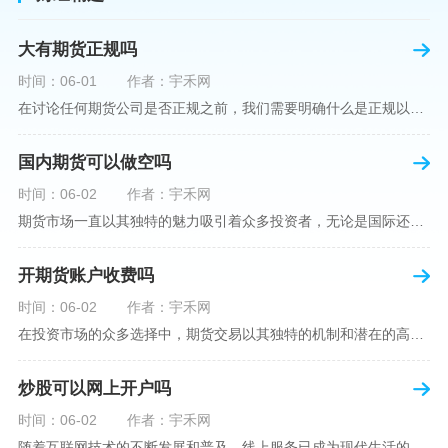
大有期货正规吗
时间：06-01
作者：宇禾网
在讨论任何期货公司是否正规之前，我们需要明确什么是正规以及如何判断一个期货公司是否符合这一标准。对于中国市场，正规一词通常指该公司拥有中国证监会（中国证券监督管理委员会）的批准和监管，同时遵守中国期货市场的相关法律法规。以“大有期货”为例，探讨其如何符合这些标准，以及在选择此类公司时，投资者应注意的一些关键因素。大有期货是参与中国期货市场的多家公司之一，主要提供期货交易、资产管理、投资咨询等服务。它适用于希望通过期货市场进行投资和风险管理的个人和机构投资者。与其他期货公司一样
国内期货可以做空吗
时间：06-02
作者：宇禾网
期货市场一直以其独特的魅力吸引着众多投资者，无论是国际还是国内场景下，其波澜壮阔的市场行情都给予了投资者无限遐想。今天，我们将深入探讨一个特别的问题——"国内期货可以做空吗"？这个问题不仅关乎投资者的策略布局，更涉及到期货市场机制的基本理解。在深入探讨之前，我们首先需要明确几个期货市场的基础概念。期货，是指在标准化合约基础上，双方承诺在未来某一特定时间以约定价格买卖一定数量的商品或金融产品的合约。它允訸投资者通过买入（做多）或卖出（做空）合约来预测未来价格的变动。我们来揭开国
开期货账户收费吗
时间：06-02
作者：宇禾网
在投资市场的众多选择中，期货交易以其独特的机制和潜在的高收益吸引了不少投资者。但对于初学者而言，步入期货市场的第一步—开设期货账户，往往伴随着众多疑惑，其中一个常见问题就是：“开期货账户需要收费吗？”本文将从各个角度为您详细解读开设期货账户的相关费用，助您清晰理解期货账户的开设流程及其成本。在开始探讨相关费用前，我们首先简要了解一下期货账户的开设流程。通常情况下，开设期货账户需要您选择一家具有良好信誉的期货公司或经纪公司，填写账户开设申请表格，并提交身份证明与初步的资金证明等
炒股可以网上开户吗
时间：06-02
作者：宇禾网
随着互联网技术的不断发展和普及，线上服务已成为现代生活的一部分。在金融市场方面，炒股已不再是股票交易所和证券公司营业大厅的专利，网上开户成为了一种便捷的选择。本文旨在详细介绍网上炒股开户的流程、优点以及注意事项，助您更好地了解和踏入线上股票交易的大门。网上开户，即通过互联网申请并完成证券账户及资金账户的开设过程，允许投资者在电子设备上进行股票、债券等金融工具的交易。随着移动支付和电子认证技术的进步，网上开户过程已经变得非常快捷和安全。选择证券公司：您需要选择一家提供网上开户服