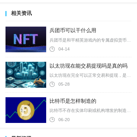
相关资讯
兵团币可以干什么用
兵团币是和平精英游戏内的专属虚拟货币，核心用途集中在兵团商城兑换服饰、头像框等外观道具，还可间接转化为服饰币、参与活动抽奖，是零氪玩家积累外观资源的重要渠道。作为兵团系统的唯一流通货币，它无法在游戏外交易、不能兑换现金或点券，仅能在游戏内闭环使用，所有功能均围绕提升角色外观与兵团活跃度展开，不存在币圈常说的去中心化、投资增值属性，本质是游戏内的功能性积分代币。兵团币最核心的用途是在兵团商城兑换专属外观道具，商城内的商品仅支持兵团币购买，涵盖永久套装、单件上衣、裤子、鞋子、头像
04-14
以太坊现在能交易提现吗是真的吗
以太坊现在完全可以正常交易和提现，是真的。无论是普通ETH转账、交易所充提，还是质押ETH解锁提取，目前均已稳定开放、可正常操作，不存在全网冻结或不可提的情况。以太坊主网一直处于正常运行状态，普通ETH随时可在钱包、交易所之间转账。发送到账通常几分钟内确认，费用随网络拥堵波动，整体交易功能从未停止。日常用户提到的“能不能交易”，本质就是主网转账，这部分一直正常可用。争议较多的质押ETH提现，早在2023年4月上海/卡佩拉升级后就已正式开通。升级后支持两种提款：一是奖励自动提取
05-28
比特币是怎样制造的
比特币不存在实体印刷或机构增发的制造方式，全部新币依托工作量证明挖矿机制生成，由全球分布式矿工通过区块记账产出，受底层代码规则约束总量封顶2100万枚，从创世区块诞生开始以逐年衰减的节奏持续发行，剩余未挖出币种会延续减半规则缓慢释放至2140年前后彻底停止新币铸造。很多新手容易混淆交易买入与币种制造的区别，市场流通的比特币一部分来自早期挖矿产出的存量筹码，另一部分是每隔约十分钟全网诞生新区块时，随区块奖励新鲜生成的代币，整套制造逻辑被写入比特币开源协议，全网全节点共同监督执行
06-20