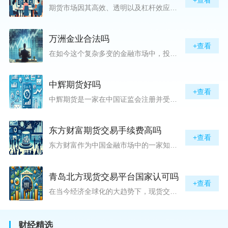
期货市场因其高效、透明以及杠杆效应而吸引着众多投资者的目光，但对初入此市场的新手而言，最初的一步——开户，往往充满了疑惑与顾虑，“期货开户很麻烦吗？”这是许多人的疑问。首先要明确的是，在中国进行期货交易需要通过正规的期货公司来开立账户。期货公司作为专业的金融服务机构，能够提供期货交易进出、风险管理等服务。因监管要求严格，期货开户过程中涉及到的身份验证、风险评估等步骤确实比较繁琐，但这些都是为了保护投资者的利益而设定的。开户流程一般包括：选择期货公司、提交个人资料进行身份验证、
万洲金业合法吗
+查看
在如今这个复杂多变的金融市场中，投资者对于选择可靠的投资平台显得尤为谨慎。随着各种金融产品的广泛推广，人们越发关注那些涉及重金属买卖、投资的公司及平台，而万洲金业（以下简称“万洲”）正是此类公司之一。本文将从多个角度深入探讨“万洲金业是否合法”这一问题，旨在为广大投资者提供一份详实的参考。万洲金业是一家专注于黄金投资的公司，其业务范畴主要包括黄金交易、投资咨询等。作为金融投资领域的一份子，万洲金业声称其具有强大的行业背景和丰富的交易经验，承诺为客户提供专业的金融产品及服务。对
中辉期货好吗
+查看
中辉期货是一家在中国证监会注册并受其监管的期货公司。以其强大的资本实力、稳健的经营策略和严格的风险控制体系，赢得了业界的广泛认可和客户的信任。从公司成立时间、注册资本、经营范围以及历年的经营成绩来看，中辉期货展现出的行业地位和实力，为投资者提供了一定程度的信心保障。中辉期货提供包括期货交易、期货投资咨询、资产管理等在内的全方位服务。公司拥有一支经验丰富、专业素质高的团队，他们对市场动态有着敏锐的洞察力，能够为客户提供准确的市场分析和投资策略建议，帮助客户在复杂多变的市场中稳健
东方财富期货交易手续费高吗
+查看
东方财富作为中国金融市场中的一家知名综合金融服务公司，向广大投资者提供了包括期货交易在内的多项服务。而对于广大期货市场的投资者来说，交易成本无疑是他们在选择期货交易服务商时考虑的重要因素之一。在这期货交易手续费是影响交易成本的主要组成部分。很多投资者都十分关注“东方财富期货交易手续费高吗？”这一问题。本文将从多个角度对东方财富期货交易手续费进行分析，帮助投资者对此有一个全面的了解。在深入讨论之前，我们需要明确一个事实：期货交易手续费是指投资者在进行期货合约买卖时，需要支付给期
青岛北方现货交易平台国家认可吗
+查看
在当今经济全球化的大趋势下，现货交易市场作为资本流动的重要平台，正吸引着世界各地的目光。中国，作为全球第二大经济体，其金融市场的发展和监管逐渐受到各界的重视。在众多现货交易平台中，青岛北方现货交易平台（下简称“北方平台”）究竟是否得到了国家的认可和监管，是许多投资者和市场参与者关心的问题。本文旨在深入探讨北方平台的性质、运营情况及其是否获得国家认可等方面的信息。北方平台成立于某年，位于中国山东省青岛市，旨在为企业和个人提供一套完善的物质现货交易服务。平台运用现代信息技术，建立
财经精选