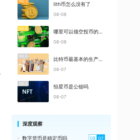
N0.2
lith币怎么没有了
08-08
N0.3
哪里可以领空投币的东西
08-08
N0.4
比特币最基本的生产过程是什么
08-07
流
N0.5
恒星币是公链吗
08-07
深度观察
数字货币是稳定币吗
08
07