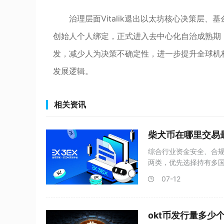
治理层面Vitalik退出以太坊核心决策层
创始人个人绑定，正式进入去中心化自治成熟期，
发，减少人为决策不确定性，进一步提升全球机
发展逻辑。
相关资讯
柴犬币在哪里交易
综合行业资金安全、合规
两类，优先选择持有多
有
07-12
okt币发行量多少