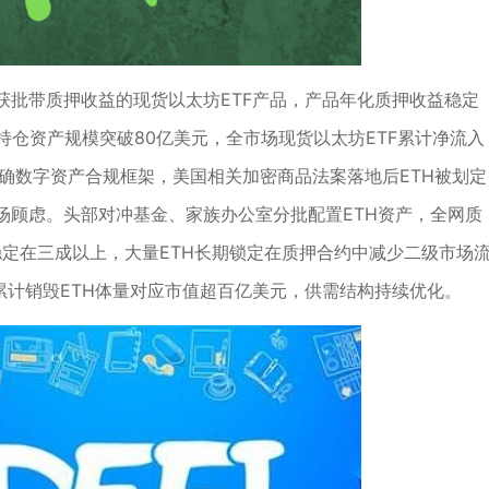
获批带质押收益的现货以太坊ETF产品，产品年化质押收益稳定
产品持仓资产规模突破80亿美元，全市场现货以太坊ETF累计净流入
明确数字资产合规框架，美国相关加密商品法案落地后ETH被划定
场顾虑。头部对冲基金、家族办公室分批配置ETH资产，全网质
例稳定在三成以上，大量ETH长期锁定在质押合约中减少二级市场
，累计销毁ETH体量对应市值超百亿美元，供需结构持续优化。