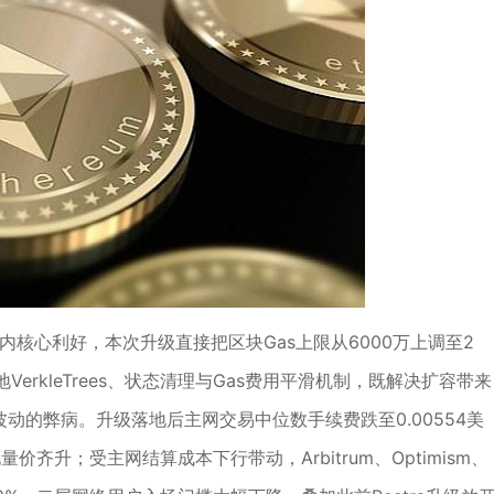
为年内核心利好，本次升级直接把区块Gas上限从6000万上调至2
rkleTrees、状态清理与Gas费用平滑机制，既解决扩容带来
动的弊病。升级落地后主网交易中位数手续费跌至0.00554美
齐升；受主网结算成本下行带动，Arbitrum、Optimism、