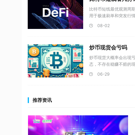
比特币短线最优观测周期
用于极速刷单和突发行情
钟
08-02
炒币现货会亏吗
炒币现货大概率会出现
态，不存在稳赚不赔的现
市
06-29
推荐资讯