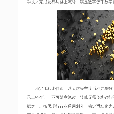
学技术完成发行与链上流转，满足数字货币数字
稳定币和比特币、以太坊等主流币种共享数
录上链存证、不可随意篡改，转账无需传统银行
据之一。按照现行行业通用划分，稳定币细化为