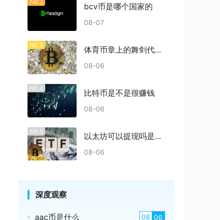
N0.2
bcv币是哪个国家的
08-07
N0.3
体育币章上的舞剑代表什么
08-06
N0.4
比特币是不是很赚钱
08-06
N0.5
以太坊可以提现吗是真的吗
08-06
深度观察
aac币是什么
08
06