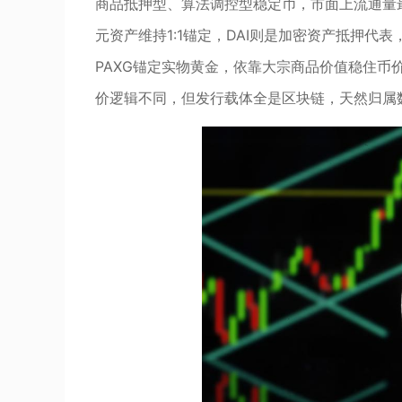
商品抵押型、算法调控型稳定币，市面上流通量最
元资产维持1:1锚定，DAI则是加密资产抵押
PAXG锚定实物黄金，依靠大宗商品价值稳住
价逻辑不同，但发行载体全是区块链，天然归属