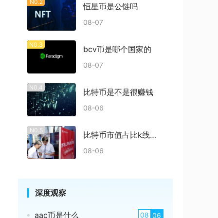
N0.2
恒星币是公链吗
08-07
N0.3
bcv币是哪个国家的
08-07
N0.4
比特币是不是很赚钱
08-06
N0.5
比特币市值占比k线多少
08-06
深度观察
aac币是什么
08
06