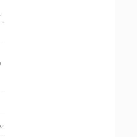
先
，开
均
-01