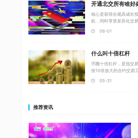
开通北交所有啥好
核心是获得合规高成长
机，同时享受差异化交
通北交
06-01
什么叫十倍杠杆
币圈十倍杠杆，是指交易
按10倍放大的合约交易
05-31
推荐资讯