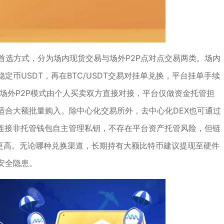
首选方式，分为场内现货交易与场外P2P点对点交易两类。场内
币USDT，再在BTC/USDT交易对挂单兑换，平台挂单手续
；场外P2P模式由个人买卖双方直接对接，平台仅做资金托管担
适合大额批量购入。除中心化交易所外，去中心化DEX也可通过
要连接非托管钱包自主管理私钥，不存在平台资产托管风险，但链
槛更高。无论哪种兑换渠道，长期持有大额比特币建议提现至硬件
安全隐患。