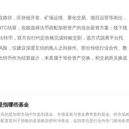
取路径，区块链开发、矿场运维、量化交易、项目运营等岗位，
BTC结算，也能选择法币搭配加密资产的混合薪资方案；线下线
取比特币，双方自行约定价格完成转账交割，该方式脱离平台托
风险，仅建议深度互信的熟人之间操作。部分传统行业合作、数
比特币作为结算媒介，本质属于等价资产交换，和交易所兑换底
。
是指哪些基金
对应的是加密市场中性套利基金、专项基差与资金费率套利基金、跨市场
含配置套利子策略的多策略加密对冲基金，这四类也是行业内专门落地各