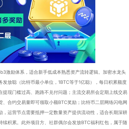
eb3激励体系，适合新手低成本熟悉资产流转逻辑。加密水龙头
发放聪（比特币最小单位，1BTC等于1亿聪），每日积累额度
在提现门槛过高、跑路不兑付问题；主流交易所会定期上线交易
货、合约交易量即可领取小额BTC奖励；比特币二层网络闪电网
激励，运营节点需要抵押一定数量资产提供流动性，适合长期深耕
持续积累。此外项目方、社群偶尔会发放BTC福利红包，属于随