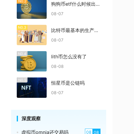
N0.2
狗狗币etf什么时候出结果
08-07
N0.3
比特币最基本的生产过程是什么
08-07
N0.4
lith币怎么没有了
08-08
N0.5
恒星币是公链吗
08-07
深度观察
虚拟币omnia还交易吗
08
08