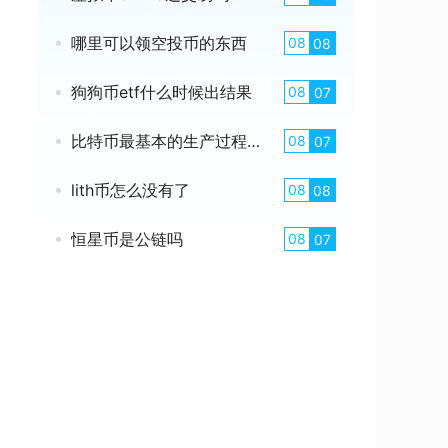
哪里可以领空投币的东西
08
08
狗狗币etf什么时候出结果
08
07
比特币最基本的生产过程是什么
08
07
lith币怎么没有了
08
08
恒星币是公链吗
08
07