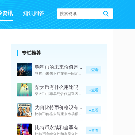
经资讯
知识问答
专栏推荐
狗狗币的未来价值是什么
+查看
狗狗币未来不存在单一固定价值锚
柴犬币有什么用途吗
+查看
柴犬币并非单纯炒作型迷因代币，
为何比特币价格没有暴涨
+查看
比特币价格未能迎来市场预期中的
比特币永续和当季有关系吗
+查看
比特币永续合约和当季合约具备极