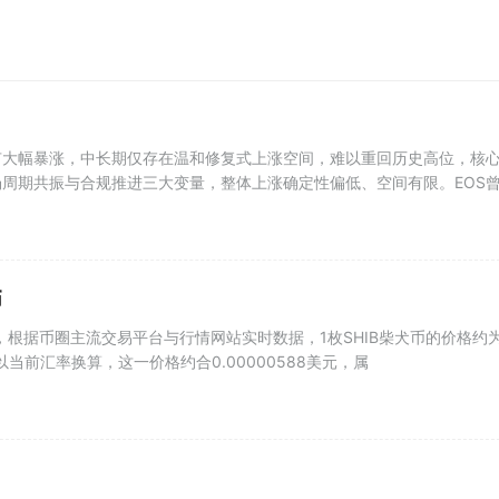
有大幅暴涨，中长期仅存在温和修复式上涨空间，难以重回历史高位，核
周期共振与合规推进三大变量，整体上涨确定性偏低、空间有限。EOS
币
时，根据币圈主流交易平台与行情网站实时数据，1枚SHIB柴犬币的价格约
。以当前汇率换算，这一价格约合0.00000588美元，属