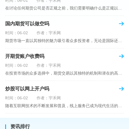
时间：06-01
作者：宇禾网
在讨论任何期货公司是否正规之前，我们需要明确什么是正规以及如何判断一个期货公司是否符合这一标准。对于中国市场，正规一词通常指该公司拥有中国证监会（中国证券监督管理委员会）的批准和监管，同时遵守中国期货市场的相关法律法规。以“大有期货”为例，探讨其如何符合这些标准，以及在选择此类公司时，投资者应注意的一些关键因素。大有期货是参与中国期货市场的多家公司之一，主要提供期货交易、资产管理、投资咨询等服务。它适用于希望通过期货市场进行投资和风险管理的个人和机构投资者。与其他期货公司一样
国内期货可以做空吗
时间：06-02
作者：宇禾网
期货市场一直以其独特的魅力吸引着众多投资者，无论是国际还是国内场景下，其波澜壮阔的市场行情都给予了投资者无限遐想。今天，我们将深入探讨一个特别的问题——"国内期货可以做空吗"？这个问题不仅关乎投资者的策略布局，更涉及到期货市场机制的基本理解。在深入探讨之前，我们首先需要明确几个期货市场的基础概念。期货，是指在标准化合约基础上，双方承诺在未来某一特定时间以约定价格买卖一定数量的商品或金融产品的合约。它允訸投资者通过买入（做多）或卖出（做空）合约来预测未来价格的变动。我们来揭开国
开期货账户收费吗
时间：06-02
作者：宇禾网
在投资市场的众多选择中，期货交易以其独特的机制和潜在的高收益吸引了不少投资者。但对于初学者而言，步入期货市场的第一步—开设期货账户，往往伴随着众多疑惑，其中一个常见问题就是：“开期货账户需要收费吗？”本文将从各个角度为您详细解读开设期货账户的相关费用，助您清晰理解期货账户的开设流程及其成本。在开始探讨相关费用前，我们首先简要了解一下期货账户的开设流程。通常情况下，开设期货账户需要您选择一家具有良好信誉的期货公司或经纪公司，填写账户开设申请表格，并提交身份证明与初步的资金证明等
炒股可以网上开户吗
时间：06-02
作者：宇禾网
随着互联网技术的不断发展和普及，线上服务已成为现代生活的一部分。在金融市场方面，炒股已不再是股票交易所和证券公司营业大厅的专利，网上开户成为了一种便捷的选择。本文旨在详细介绍网上炒股开户的流程、优点以及注意事项，助您更好地了解和踏入线上股票交易的大门。网上开户，即通过互联网申请并完成证券账户及资金账户的开设过程，允许投资者在电子设备上进行股票、债券等金融工具的交易。随着移动支付和电子认证技术的进步，网上开户过程已经变得非常快捷和安全。选择证券公司：您需要选择一家提供网上开户服
资讯排行