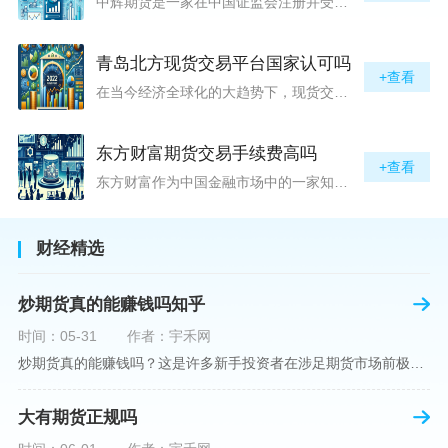
中辉期货是一家在中国证监会注册并受其监管的期货公司。以其强大的资本实力、稳健的经营策略和严格的风险控制体系，赢得了业界的广泛认可和客户的信任。从公司成立时间、注册资本、经营范围以及历年的经营成绩来看，中辉期货展现出的行业地位和实力，为投资者提供了一定程度的信心保障。中辉期货提供包括期货交易、期货投资咨询、资产管理等在内的全方位服务。公司拥有一支经验丰富、专业素质高的团队，他们对市场动态有着敏锐的洞察力，能够为客户提供准确的市场分析和投资策略建议，帮助客户在复杂多变的市场中稳健
青岛北方现货交易平台国家认可吗
+查看
在当今经济全球化的大趋势下，现货交易市场作为资本流动的重要平台，正吸引着世界各地的目光。中国，作为全球第二大经济体，其金融市场的发展和监管逐渐受到各界的重视。在众多现货交易平台中，青岛北方现货交易平台（下简称“北方平台”）究竟是否得到了国家的认可和监管，是许多投资者和市场参与者关心的问题。本文旨在深入探讨北方平台的性质、运营情况及其是否获得国家认可等方面的信息。北方平台成立于某年，位于中国山东省青岛市，旨在为企业和个人提供一套完善的物质现货交易服务。平台运用现代信息技术，建立
东方财富期货交易手续费高吗
+查看
东方财富作为中国金融市场中的一家知名综合金融服务公司，向广大投资者提供了包括期货交易在内的多项服务。而对于广大期货市场的投资者来说，交易成本无疑是他们在选择期货交易服务商时考虑的重要因素之一。在这期货交易手续费是影响交易成本的主要组成部分。很多投资者都十分关注“东方财富期货交易手续费高吗？”这一问题。本文将从多个角度对东方财富期货交易手续费进行分析，帮助投资者对此有一个全面的了解。在深入讨论之前，我们需要明确一个事实：期货交易手续费是指投资者在进行期货合约买卖时，需要支付给期
财经精选
炒期货真的能赚钱吗知乎
时间：05-31
作者：宇禾网
炒期货真的能赚钱吗？这是许多新手投资者在涉足期货市场前极力寻求答案的问题。期货作为一种金融衍生品，它不仅具有高杠杆的特性，同时也伴随着高风险。在知乎这样一个汇聚各领域专业人士分享知识和经验的平台上，我们可以找到关于炒期货赚钱问题的多角度解读。本文将深入探讨炒期货能否赚钱的问题，并结合知乎上的真实案例分析和专业观点，帮助读者形成自己的看法。在讨论是否能通过炒期货赚钱之前，我们首先需要理解期货市场的基本机制。期货，是一种标准化的、具有法律约束力的合约，涉及在未来某个特定时间以特定
大有期货正规吗