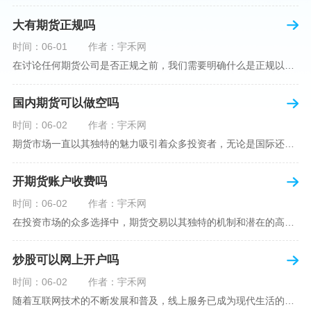
大有期货正规吗
时间：06-01
作者：宇禾网
在讨论任何期货公司是否正规之前，我们需要明确什么是正规以及如何判断一个期货公司是否符合这一标准。对于中国市场，正规一词通常指该公司拥有中国证监会（中国证券监督管理委员会）的批准和监管，同时遵守中国期货市场的相关法律法规。以“大有期货”为例，探讨其如何符合这些标准，以及在选择此类公司时，投资者应注意的一些关键因素。大有期货是参与中国期货市场的多家公司之一，主要提供期货交易、资产管理、投资咨询等服务。它适用于希望通过期货市场进行投资和风险管理的个人和机构投资者。与其他期货公司一样
国内期货可以做空吗
时间：06-02
作者：宇禾网
期货市场一直以其独特的魅力吸引着众多投资者，无论是国际还是国内场景下，其波澜壮阔的市场行情都给予了投资者无限遐想。今天，我们将深入探讨一个特别的问题——"国内期货可以做空吗"？这个问题不仅关乎投资者的策略布局，更涉及到期货市场机制的基本理解。在深入探讨之前，我们首先需要明确几个期货市场的基础概念。期货，是指在标准化合约基础上，双方承诺在未来某一特定时间以约定价格买卖一定数量的商品或金融产品的合约。它允訸投资者通过买入（做多）或卖出（做空）合约来预测未来价格的变动。我们来揭开国
开期货账户收费吗
时间：06-02
作者：宇禾网
在投资市场的众多选择中，期货交易以其独特的机制和潜在的高收益吸引了不少投资者。但对于初学者而言，步入期货市场的第一步—开设期货账户，往往伴随着众多疑惑，其中一个常见问题就是：“开期货账户需要收费吗？”本文将从各个角度为您详细解读开设期货账户的相关费用，助您清晰理解期货账户的开设流程及其成本。在开始探讨相关费用前，我们首先简要了解一下期货账户的开设流程。通常情况下，开设期货账户需要您选择一家具有良好信誉的期货公司或经纪公司，填写账户开设申请表格，并提交身份证明与初步的资金证明等
炒股可以网上开户吗
时间：06-02
作者：宇禾网
随着互联网技术的不断发展和普及，线上服务已成为现代生活的一部分。在金融市场方面，炒股已不再是股票交易所和证券公司营业大厅的专利，网上开户成为了一种便捷的选择。本文旨在详细介绍网上炒股开户的流程、优点以及注意事项，助您更好地了解和踏入线上股票交易的大门。网上开户，即通过互联网申请并完成证券账户及资金账户的开设过程，允许投资者在电子设备上进行股票、债券等金融工具的交易。随着移动支付和电子认证技术的进步，网上开户过程已经变得非常快捷和安全。选择证券公司：您需要选择一家提供网上开户服