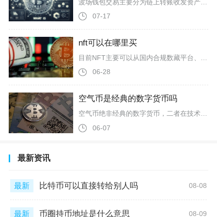
波场钱包交易主要分为链上转账收发资产、DEX去中心化兑换两类操作，主流TronLink、TP钱包等波场系钱包操作逻辑统一，备好链上手续费所需TRX、选准TRC20网络即可完成全流程交易，新手优先从基础转账入门，熟悉规则后再参与链内代币兑换交易。开展波场钱包基础转账交易前，先要做好前置准备，新创建的波场钱包账户多为未激活状态，首次接收资产需要小额TRX完成地址激活，日常钱包内需常备5至10枚TRX用作手续费，转账TRX仅消耗账户每日免费带宽额度，无需耗费能量，而USDT等TRC
07-17
nft可以在哪里买
目前NFT主要可以从国内合规数藏平台、海外公链综合NFT市场、交易所内嵌NFT板块、项目官方首发渠道四类渠道入手购买，四类渠道在准入门槛、支付方式、藏品品类与流转规则上差异明显，玩家可以根据自身持有资产、收藏需求和合规偏好按需选择。国内渠道以联盟链数字藏品为主，依托法币直接支付，合规属性更强；海外公链平台以加密货币结算，藏品品类覆盖PFP头像、链游道具、数字艺术品、铭文藏品等全品类，流动性与二级市场交易自由度更高，也是币圈用户参与NFT选购的主流方向。国内合规平台是新手零门槛
06-28
空气币是经典的数字货币吗
空气币绝非经典的数字货币，二者在技术内核、价值支撑、运行机制与市场属性上存在本质区别，空气币本质是无真实价值支撑的虚假代币，而经典数字货币是具备完整技术体系、去中心化特征与实际应用价值的加密资产。经典数字货币以比特币、以太坊为核心代表，诞生于区块链技术的创新应用，具备不可篡改、去中心化、开源透明三大核心特质。比特币作为首个经典数字货币，2009年诞生时便确立总量2100万枚的稀缺性规则，代码完全开源，交易记录可在区块链浏览器公开查询，去中心化节点遍布全球，无任何单一机构或个人
06-07
最新资讯
比特币可以直接转给别人吗
最新
08-08
币圈持币地址是什么意思
最新
08-09