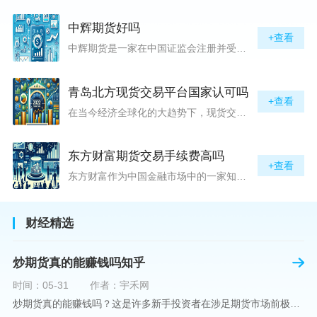
中辉期货好吗
+查看
中辉期货是一家在中国证监会注册并受其监管的期货公司。以其强大的资本实力、稳健的经营策略和严格的风险控制体系，赢得了业界的广泛认可和客户的信任。从公司成立时间、注册资本、经营范围以及历年的经营成绩来看，中辉期货展现出的行业地位和实力，为投资者提供了一定程度的信心保障。中辉期货提供包括期货交易、期货投资咨询、资产管理等在内的全方位服务。公司拥有一支经验丰富、专业素质高的团队，他们对市场动态有着敏锐的洞察力，能够为客户提供准确的市场分析和投资策略建议，帮助客户在复杂多变的市场中稳健
青岛北方现货交易平台国家认可吗
+查看
在当今经济全球化的大趋势下，现货交易市场作为资本流动的重要平台，正吸引着世界各地的目光。中国，作为全球第二大经济体，其金融市场的发展和监管逐渐受到各界的重视。在众多现货交易平台中，青岛北方现货交易平台（下简称“北方平台”）究竟是否得到了国家的认可和监管，是许多投资者和市场参与者关心的问题。本文旨在深入探讨北方平台的性质、运营情况及其是否获得国家认可等方面的信息。北方平台成立于某年，位于中国山东省青岛市，旨在为企业和个人提供一套完善的物质现货交易服务。平台运用现代信息技术，建立
东方财富期货交易手续费高吗
+查看
东方财富作为中国金融市场中的一家知名综合金融服务公司，向广大投资者提供了包括期货交易在内的多项服务。而对于广大期货市场的投资者来说，交易成本无疑是他们在选择期货交易服务商时考虑的重要因素之一。在这期货交易手续费是影响交易成本的主要组成部分。很多投资者都十分关注“东方财富期货交易手续费高吗？”这一问题。本文将从多个角度对东方财富期货交易手续费进行分析，帮助投资者对此有一个全面的了解。在深入讨论之前，我们需要明确一个事实：期货交易手续费是指投资者在进行期货合约买卖时，需要支付给期
财经精选
炒期货真的能赚钱吗知乎
时间：05-31
作者：宇禾网
炒期货真的能赚钱吗？这是许多新手投资者在涉足期货市场前极力寻求答案的问题。期货作为一种金融衍生品，它不仅具有高杠杆的特性，同时也伴随着高风险。在知乎这样一个汇聚各领域专业人士分享知识和经验的平台上，我们可以找到关于炒期货赚钱问题的多角度解读。本文将深入探讨炒期货能否赚钱的问题，并结合知乎上的真实案例分析和专业观点，帮助读者形成自己的看法。在讨论是否能通过炒期货赚钱之前，我们首先需要理解期货市场的基本机制。期货，是一种标准化的、具有法律约束力的合约，涉及在未来某个特定时间以特定