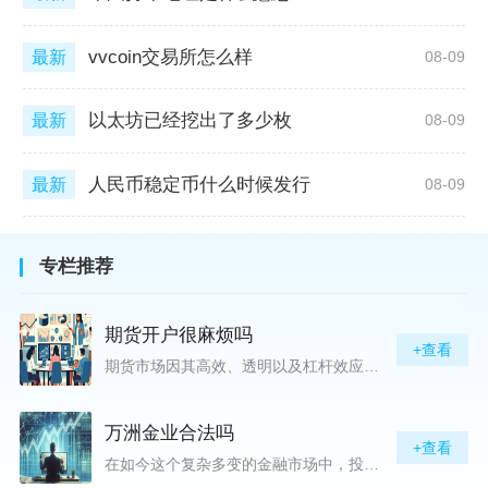
vvcoin交易所怎么样
最新
08-09
以太坊已经挖出了多少枚
最新
08-09
人民币稳定币什么时候发行
最新
08-09
专栏推荐
期货开户很麻烦吗
+查看
期货市场因其高效、透明以及杠杆效应而吸引着众多投资者的目光，但对初入此市场的新手而言，最初的一步——开户，往往充满了疑惑与顾虑，“期货开户很麻烦吗？”这是许多人的疑问。首先要明确的是，在中国进行期货交易需要通过正规的期货公司来开立账户。期货公司作为专业的金融服务机构，能够提供期货交易进出、风险管理等服务。因监管要求严格，期货开户过程中涉及到的身份验证、风险评估等步骤确实比较繁琐，但这些都是为了保护投资者的利益而设定的。开户流程一般包括：选择期货公司、提交个人资料进行身份验证、
万洲金业合法吗
+查看
在如今这个复杂多变的金融市场中，投资者对于选择可靠的投资平台显得尤为谨慎。随着各种金融产品的广泛推广，人们越发关注那些涉及重金属买卖、投资的公司及平台，而万洲金业（以下简称“万洲”）正是此类公司之一。本文将从多个角度深入探讨“万洲金业是否合法”这一问题，旨在为广大投资者提供一份详实的参考。万洲金业是一家专注于黄金投资的公司，其业务范畴主要包括黄金交易、投资咨询等。作为金融投资领域的一份子，万洲金业声称其具有强大的行业背景和丰富的交易经验，承诺为客户提供专业的金融产品及服务。对