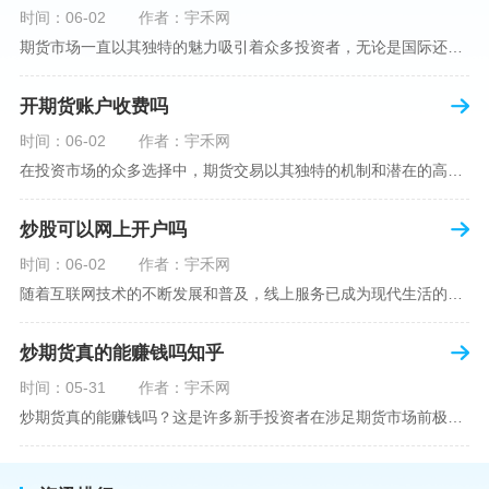
时间：06-02
作者：宇禾网
期货市场一直以其独特的魅力吸引着众多投资者，无论是国际还是国内场景下，其波澜壮阔的市场行情都给予了投资者无限遐想。今天，我们将深入探讨一个特别的问题——"国内期货可以做空吗"？这个问题不仅关乎投资者的策略布局，更涉及到期货市场机制的基本理解。在深入探讨之前，我们首先需要明确几个期货市场的基础概念。期货，是指在标准化合约基础上，双方承诺在未来某一特定时间以约定价格买卖一定数量的商品或金融产品的合约。它允訸投资者通过买入（做多）或卖出（做空）合约来预测未来价格的变动。我们来揭开国
开期货账户收费吗
时间：06-02
作者：宇禾网
在投资市场的众多选择中，期货交易以其独特的机制和潜在的高收益吸引了不少投资者。但对于初学者而言，步入期货市场的第一步—开设期货账户，往往伴随着众多疑惑，其中一个常见问题就是：“开期货账户需要收费吗？”本文将从各个角度为您详细解读开设期货账户的相关费用，助您清晰理解期货账户的开设流程及其成本。在开始探讨相关费用前，我们首先简要了解一下期货账户的开设流程。通常情况下，开设期货账户需要您选择一家具有良好信誉的期货公司或经纪公司，填写账户开设申请表格，并提交身份证明与初步的资金证明等
炒股可以网上开户吗
时间：06-02
作者：宇禾网
随着互联网技术的不断发展和普及，线上服务已成为现代生活的一部分。在金融市场方面，炒股已不再是股票交易所和证券公司营业大厅的专利，网上开户成为了一种便捷的选择。本文旨在详细介绍网上炒股开户的流程、优点以及注意事项，助您更好地了解和踏入线上股票交易的大门。网上开户，即通过互联网申请并完成证券账户及资金账户的开设过程，允许投资者在电子设备上进行股票、债券等金融工具的交易。随着移动支付和电子认证技术的进步，网上开户过程已经变得非常快捷和安全。选择证券公司：您需要选择一家提供网上开户服
炒期货真的能赚钱吗知乎
时间：05-31
作者：宇禾网
炒期货真的能赚钱吗？这是许多新手投资者在涉足期货市场前极力寻求答案的问题。期货作为一种金融衍生品，它不仅具有高杠杆的特性，同时也伴随着高风险。在知乎这样一个汇聚各领域专业人士分享知识和经验的平台上，我们可以找到关于炒期货赚钱问题的多角度解读。本文将深入探讨炒期货能否赚钱的问题，并结合知乎上的真实案例分析和专业观点，帮助读者形成自己的看法。在讨论是否能通过炒期货赚钱之前，我们首先需要理解期货市场的基本机制。期货，是一种标准化的、具有法律约束力的合约，涉及在未来某个特定时间以特定