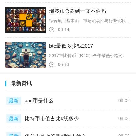
瑞波币会跌到一文不值吗
综合项目基本面、市场流动性与行业现状来看，瑞波币理论上存在极端情形下价值归零的可能性，但正常市场环境中直接跌到一文不值的概率极低，更大风险是长期深度下跌、估值持续萎缩，投资者需要区分“价格暴跌”和“彻底归零”两种截然不同的市场结果。
03-14
btc最低多少钱2017
2017年比特币（BTC）全年最低价格约为755-789美元（约人民币5200元），出现在1月11—12日，主流平台开盘价集中在775—789美元区间，是当年牛市行情的绝对底部。2017年1月11日BTC最低成交价约777.76美元，1月12日部分平台下探至755.76美元，这两个价位构成全年双底支撑。年初市场刚从2016年160%涨幅的小牛市过渡，资金面偏谨慎，1月上旬多次测试1000美元未果后出现技术性回调，在750—800美元区间获得强支撑，随后开启全年慢牛爬坡，直至年
06-13
最新资讯
aac币是什么
最新
08-06
比特币市值占比k线多少
最新
08-06