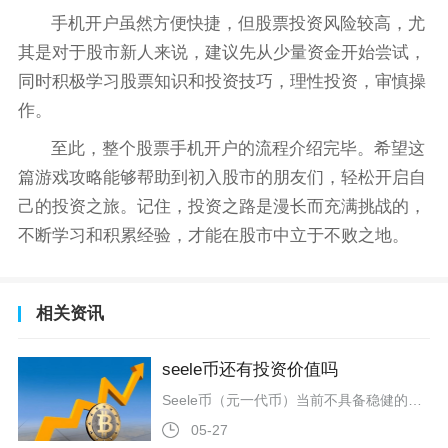
手机开户虽然方便快捷，但股票投资风险较高，尤
其是对于股市新人来说，建议先从少量资金开始尝试，
同时积极学习股票知识和投资技巧，理性投资，审慎操
作。
至此，整个股票手机开户的流程介绍完毕。希望这
篇游戏攻略能够帮助到初入股市的朋友们，轻松开启自
己的投资之旅。记住，投资之路是漫长而充满挑战的，
不断学习和积累经验，才能在股市中立于不败之地。
相关资讯
seele币还有投资价值吗
Seele币（元一代币）当前不具备稳健的投资价值，仅适合极少数高风险偏好的投机者轻仓博弈，普通投资者应远离。项目技术早期有亮点，但近年生态停滞、流动性枯竭、代币经济失衡，基本面缺乏支撑，价格长期归零边缘徘徊，风险远大于潜在收益。Seele项目2018年启动，主打“神经网络共识算法”与“异构森林”跨链架构，曾被称为“区块链4.0”，主网2019年上线，宣称TPS可达2000，理论上解决早期公链性能瓶颈。但技术落地严重不及预期，所谓神经共识未被大规模商用验证，后期转向DPoS的S
05-27