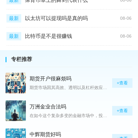
体育币章上的舞剑代表什么
最新
08-06
以太坊可以提现吗是真的吗
最新
08-06
比特币是不是很赚钱
最新
08-06
专栏推荐
期货开户很麻烦吗
+查看
期货市场因其高效、透明以及杠杆效应而吸引着众多投资者的目光，但对初入此市场的新手而言，最初的一步——开户，往往充满了疑惑与顾虑，“期货开户很麻烦吗？”这是许多人的疑问。首先要明确的是，在中国进行期货交易需要通过正规的期货公司来开立账户。期货公司作为专业的金融服务机构，能够提供期货交易进出、风险管理等服务。因监管要求严格，期货开户过程中涉及到的身份验证、风险评估等步骤确实比较繁琐，但这些都是为了保护投资者的利益而设定的。开户流程一般包括：选择期货公司、提交个人资料进行身份验证、
万洲金业合法吗
+查看
在如今这个复杂多变的金融市场中，投资者对于选择可靠的投资平台显得尤为谨慎。随着各种金融产品的广泛推广，人们越发关注那些涉及重金属买卖、投资的公司及平台，而万洲金业（以下简称“万洲”）正是此类公司之一。本文将从多个角度深入探讨“万洲金业是否合法”这一问题，旨在为广大投资者提供一份详实的参考。万洲金业是一家专注于黄金投资的公司，其业务范畴主要包括黄金交易、投资咨询等。作为金融投资领域的一份子，万洲金业声称其具有强大的行业背景和丰富的交易经验，承诺为客户提供专业的金融产品及服务。对
中辉期货好吗