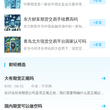
+查看
中辉期货是一家在中国证监会注册并受其监管的期货公司。以其强大的资本实力、稳健的经营策略和严格的风险控制体系，赢得了业界的广泛认可和客户的信任。从公司成立时间、注册资本、经营范围以及历年的经营成绩来看，中辉期货展现出的行业地位和实力，为投资者提供了一定程度的信心保障。中辉期货提供包括期货交易、期货投资咨询、资产管理等在内的全方位服务。公司拥有一支经验丰富、专业素质高的团队，他们对市场动态有着敏锐的洞察力，能够为客户提供准确的市场分析和投资策略建议，帮助客户在复杂多变的市场中稳健
东方财富期货交易手续费高吗
+查看
东方财富作为中国金融市场中的一家知名综合金融服务公司，向广大投资者提供了包括期货交易在内的多项服务。而对于广大期货市场的投资者来说，交易成本无疑是他们在选择期货交易服务商时考虑的重要因素之一。在这期货交易手续费是影响交易成本的主要组成部分。很多投资者都十分关注“东方财富期货交易手续费高吗？”这一问题。本文将从多个角度对东方财富期货交易手续费进行分析，帮助投资者对此有一个全面的了解。在深入讨论之前，我们需要明确一个事实：期货交易手续费是指投资者在进行期货合约买卖时，需要支付给期
青岛北方现货交易平台国家认可吗
+查看
在当今经济全球化的大趋势下，现货交易市场作为资本流动的重要平台，正吸引着世界各地的目光。中国，作为全球第二大经济体，其金融市场的发展和监管逐渐受到各界的重视。在众多现货交易平台中，青岛北方现货交易平台（下简称“北方平台”）究竟是否得到了国家的认可和监管，是许多投资者和市场参与者关心的问题。本文旨在深入探讨北方平台的性质、运营情况及其是否获得国家认可等方面的信息。北方平台成立于某年，位于中国山东省青岛市，旨在为企业和个人提供一套完善的物质现货交易服务。平台运用现代信息技术，建立
财经精选
大有期货正规吗
时间：06-01
作者：宇禾网
在讨论任何期货公司是否正规之前，我们需要明确什么是正规以及如何判断一个期货公司是否符合这一标准。对于中国市场，正规一词通常指该公司拥有中国证监会（中国证券监督管理委员会）的批准和监管，同时遵守中国期货市场的相关法律法规。以“大有期货”为例，探讨其如何符合这些标准，以及在选择此类公司时，投资者应注意的一些关键因素。大有期货是参与中国期货市场的多家公司之一，主要提供期货交易、资产管理、投资咨询等服务。它适用于希望通过期货市场进行投资和风险管理的个人和机构投资者。与其他期货公司一样
国内期货可以做空吗