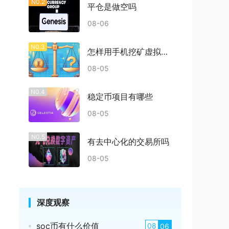
N0.2
平仓是做空吗
08-06
N0.3
怎样用手机挖矿虚拟币赚钱
08-05
N0.4
稳定币项目有哪些
08-05
N0.5
有去中心化的交易所吗
08-05
深度观察
soc币有什么价值
08
06