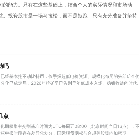
习的能力。只有在这些基础上，结合个人的实际情况和市场动
益。投资股市是一场马拉松，而不是短跑，只有充分准备并坚持
动吗
户已经基本挖不动比特币，仅手握超低电价资源、规模化布局的头部矿企
分化已成定局，2026年挖矿早已告别早年低成本入场、稳赚收益的时代
几点
准化期权集中交割基准时间为UTC每周五08:00（北京时间当日16点），
行权申报时段存在差异化划分，国际现货期权与合规美股场内加密期