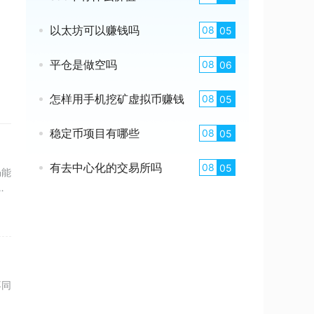
以太坊可以赚钱吗
08
05
平仓是做空吗
08
06
怎样用手机挖矿虚拟币赚钱
08
05
稳定币项目有哪些
08
05
有去中心化的交易所吗
08
05
仍能
。
不同