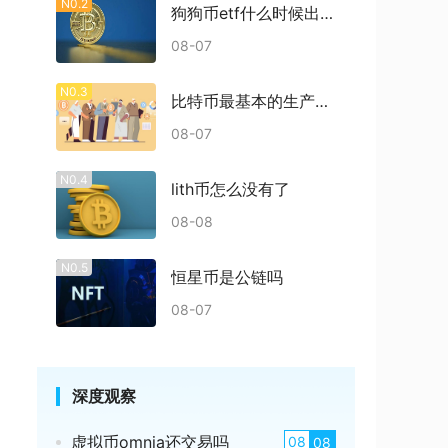
N0.2
狗狗币etf什么时候出结果
08-07
N0.3
比特币最基本的生产过程是什么
08-07
N0.4
lith币怎么没有了
08-08
N0.5
恒星币是公链吗
08-07
深度观察
虚拟币omnia还交易吗
08
08