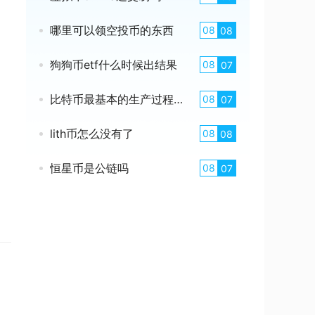
哪里可以领空投币的东西
08
08
狗狗币etf什么时候出结果
08
07
比特币最基本的生产过程是什么
08
07
lith币怎么没有了
08
08
恒星币是公链吗
08
07