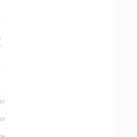
手
种
07
01
05