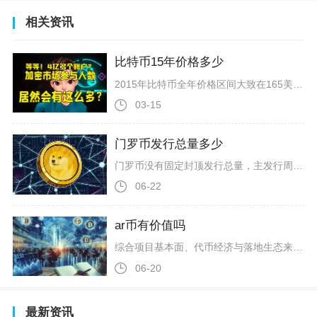
相关资讯
比特币15年价格多少
2015年比特币全年价格区间大致在165美元至496美元之间，年初开盘价格约315美元，年内最低点出现在1月14日，价格最低触及165美元，年内最高价格495.56美元，年末收盘价格稳定在430美元附近，全年均价约272美元，年度整体涨幅3...
03-15
门罗币发行总量多少
门罗币没有固定封顶发行总量，主发行周期结束时累计产出约1813.2万枚原生代币，后续依靠永久尾部增发持续产出新币，流通量会逐年小幅递增，不存在最终固定总量数值。门罗币在2014年4月正式上线，项目上线阶段没有预挖、私募与ICO募资行为，全部代币依托工作量证明挖矿产出，整体发行周期划分为主发行、尾部发行两个独立阶段。主发行周期从创世区块启动延续至2022年5月末，对应区块高度2641623，这一阶段区块奖励采用平滑衰减模式，区别于比特币固定四年减半的发行逻辑，上线初期单区块奖励
06-22
ar币有价值吗
综合项目基本面、代币经济与落地生态来看，AR币具备真实落地支撑的长期实用价值，但短期投资价值受行情、技术瓶颈与行业竞争约束，属于基本面扎实、机遇和风险并存的存储赛道标的，无法简单判定为稳赚标的。AR是Arweave永久存储公链原生代币，区别于空气币种，代币全程绑定网络运转刚需，也是整个Permaweb永久网络唯一流通燃料，从底层逻辑上锚定去中心化永久存储的真实行业需求，这是其价值成立的核心根基。当下加密行业、Web3与AI产业持续催生不可篡改的历史数据存档需求，档案机构、链上
06-20
最新资讯