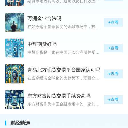
期货市场因其高效、透明以及杠杆效应而吸引着众多投资者的目光，但对初入此市场的新手而言，最初的一步——开户，往往充满了疑惑与顾虑，“期货开户很麻烦吗？”这是许多人的疑问。首先要明确的是，在中国进行期货交易需要通过正规的期货公司来开立账户。期货公司作为专业的金融服务机构，能够提供期货交易进出、风险管理等服务。因监管要求严格，期货开户过程中涉及到的身份验证、风险评估等步骤确实比较繁琐，但这些都是为了保护投资者的利益而设定的。开户流程一般包括：选择期货公司、提交个人资料进行身份验证、
万洲金业合法吗
+查看
在如今这个复杂多变的金融市场中，投资者对于选择可靠的投资平台显得尤为谨慎。随着各种金融产品的广泛推广，人们越发关注那些涉及重金属买卖、投资的公司及平台，而万洲金业（以下简称“万洲”）正是此类公司之一。本文将从多个角度深入探讨“万洲金业是否合法”这一问题，旨在为广大投资者提供一份详实的参考。万洲金业是一家专注于黄金投资的公司，其业务范畴主要包括黄金交易、投资咨询等。作为金融投资领域的一份子，万洲金业声称其具有强大的行业背景和丰富的交易经验，承诺为客户提供专业的金融产品及服务。对
中辉期货好吗
+查看
中辉期货是一家在中国证监会注册并受其监管的期货公司。以其强大的资本实力、稳健的经营策略和严格的风险控制体系，赢得了业界的广泛认可和客户的信任。从公司成立时间、注册资本、经营范围以及历年的经营成绩来看，中辉期货展现出的行业地位和实力，为投资者提供了一定程度的信心保障。中辉期货提供包括期货交易、期货投资咨询、资产管理等在内的全方位服务。公司拥有一支经验丰富、专业素质高的团队，他们对市场动态有着敏锐的洞察力，能够为客户提供准确的市场分析和投资策略建议，帮助客户在复杂多变的市场中稳健
青岛北方现货交易平台国家认可吗
+查看
在当今经济全球化的大趋势下，现货交易市场作为资本流动的重要平台，正吸引着世界各地的目光。中国，作为全球第二大经济体，其金融市场的发展和监管逐渐受到各界的重视。在众多现货交易平台中，青岛北方现货交易平台（下简称“北方平台”）究竟是否得到了国家的认可和监管，是许多投资者和市场参与者关心的问题。本文旨在深入探讨北方平台的性质、运营情况及其是否获得国家认可等方面的信息。北方平台成立于某年，位于中国山东省青岛市，旨在为企业和个人提供一套完善的物质现货交易服务。平台运用现代信息技术，建立
东方财富期货交易手续费高吗
+查看
东方财富作为中国金融市场中的一家知名综合金融服务公司，向广大投资者提供了包括期货交易在内的多项服务。而对于广大期货市场的投资者来说，交易成本无疑是他们在选择期货交易服务商时考虑的重要因素之一。在这期货交易手续费是影响交易成本的主要组成部分。很多投资者都十分关注“东方财富期货交易手续费高吗？”这一问题。本文将从多个角度对东方财富期货交易手续费进行分析，帮助投资者对此有一个全面的了解。在深入讨论之前，我们需要明确一个事实：期货交易手续费是指投资者在进行期货合约买卖时，需要支付给期
财经精选