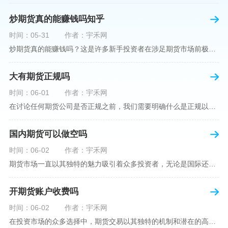
炒期货真的能赚钱吗知乎
时间：05-31
作者：宇禾网
炒期货真的能赚钱吗？这是许多新手投资者在涉足期货市场前极力寻求答案的问题。期货作为一种金融衍生品，它不仅具有高杠杆的特性，同时也伴随着高风险。在知乎这样一个汇聚各领域专业人士分享知识和经验的平台上，我们可以找到关于炒期货赚钱问题的多角度解读。本文将深入探讨炒期货能否赚钱的问题，并结合知乎上的真实案例分析和专业观点，帮助读者形成自己的看法。在讨论是否能通过炒期货赚钱之前，我们首先需要理解期货市场的基本机制。期货，是一种标准化的、具有法律约束力的合约，涉及在未来某个特定时间以特定
大有期货正规吗
时间：06-01
作者：宇禾网
在讨论任何期货公司是否正规之前，我们需要明确什么是正规以及如何判断一个期货公司是否符合这一标准。对于中国市场，正规一词通常指该公司拥有中国证监会（中国证券监督管理委员会）的批准和监管，同时遵守中国期货市场的相关法律法规。以“大有期货”为例，探讨其如何符合这些标准，以及在选择此类公司时，投资者应注意的一些关键因素。大有期货是参与中国期货市场的多家公司之一，主要提供期货交易、资产管理、投资咨询等服务。它适用于希望通过期货市场进行投资和风险管理的个人和机构投资者。与其他期货公司一样
国内期货可以做空吗
时间：06-02
作者：宇禾网
期货市场一直以其独特的魅力吸引着众多投资者，无论是国际还是国内场景下，其波澜壮阔的市场行情都给予了投资者无限遐想。今天，我们将深入探讨一个特别的问题——"国内期货可以做空吗"？这个问题不仅关乎投资者的策略布局，更涉及到期货市场机制的基本理解。在深入探讨之前，我们首先需要明确几个期货市场的基础概念。期货，是指在标准化合约基础上，双方承诺在未来某一特定时间以约定价格买卖一定数量的商品或金融产品的合约。它允訸投资者通过买入（做多）或卖出（做空）合约来预测未来价格的变动。我们来揭开国
开期货账户收费吗
时间：06-02
作者：宇禾网
在投资市场的众多选择中，期货交易以其独特的机制和潜在的高收益吸引了不少投资者。但对于初学者而言，步入期货市场的第一步—开设期货账户，往往伴随着众多疑惑，其中一个常见问题就是：“开期货账户需要收费吗？”本文将从各个角度为您详细解读开设期货账户的相关费用，助您清晰理解期货账户的开设流程及其成本。在开始探讨相关费用前，我们首先简要了解一下期货账户的开设流程。通常情况下，开设期货账户需要您选择一家具有良好信誉的期货公司或经纪公司，填写账户开设申请表格，并提交身份证明与初步的资金证明等