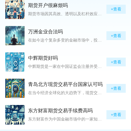
期货开户很麻烦吗
+查看
期货市场因其高效、透明以及杠杆效应而吸引着众多投资者的目光，但对初入此市场的新手而言，最初的一步——开户，往往充满了疑惑与顾虑，“期货开户很麻烦吗？”这是许多人的疑问。首先要明确的是，在中国进行期货交易需要通过正规的期货公司来开立账户。期货公司作为专业的金融服务机构，能够提供期货交易进出、风险管理等服务。因监管要求严格，期货开户过程中涉及到的身份验证、风险评估等步骤确实比较繁琐，但这些都是为了保护投资者的利益而设定的。开户流程一般包括：选择期货公司、提交个人资料进行身份验证、
万洲金业合法吗
+查看
在如今这个复杂多变的金融市场中，投资者对于选择可靠的投资平台显得尤为谨慎。随着各种金融产品的广泛推广，人们越发关注那些涉及重金属买卖、投资的公司及平台，而万洲金业（以下简称“万洲”）正是此类公司之一。本文将从多个角度深入探讨“万洲金业是否合法”这一问题，旨在为广大投资者提供一份详实的参考。万洲金业是一家专注于黄金投资的公司，其业务范畴主要包括黄金交易、投资咨询等。作为金融投资领域的一份子，万洲金业声称其具有强大的行业背景和丰富的交易经验，承诺为客户提供专业的金融产品及服务。对
中辉期货好吗
+查看
中辉期货是一家在中国证监会注册并受其监管的期货公司。以其强大的资本实力、稳健的经营策略和严格的风险控制体系，赢得了业界的广泛认可和客户的信任。从公司成立时间、注册资本、经营范围以及历年的经营成绩来看，中辉期货展现出的行业地位和实力，为投资者提供了一定程度的信心保障。中辉期货提供包括期货交易、期货投资咨询、资产管理等在内的全方位服务。公司拥有一支经验丰富、专业素质高的团队，他们对市场动态有着敏锐的洞察力，能够为客户提供准确的市场分析和投资策略建议，帮助客户在复杂多变的市场中稳健
青岛北方现货交易平台国家认可吗
+查看
在当今经济全球化的大趋势下，现货交易市场作为资本流动的重要平台，正吸引着世界各地的目光。中国，作为全球第二大经济体，其金融市场的发展和监管逐渐受到各界的重视。在众多现货交易平台中，青岛北方现货交易平台（下简称“北方平台”）究竟是否得到了国家的认可和监管，是许多投资者和市场参与者关心的问题。本文旨在深入探讨北方平台的性质、运营情况及其是否获得国家认可等方面的信息。北方平台成立于某年，位于中国山东省青岛市，旨在为企业和个人提供一套完善的物质现货交易服务。平台运用现代信息技术，建立
东方财富期货交易手续费高吗
+查看
东方财富作为中国金融市场中的一家知名综合金融服务公司，向广大投资者提供了包括期货交易在内的多项服务。而对于广大期货市场的投资者来说，交易成本无疑是他们在选择期货交易服务商时考虑的重要因素之一。在这期货交易手续费是影响交易成本的主要组成部分。很多投资者都十分关注“东方财富期货交易手续费高吗？”这一问题。本文将从多个角度对东方财富期货交易手续费进行分析，帮助投资者对此有一个全面的了解。在深入讨论之前，我们需要明确一个事实：期货交易手续费是指投资者在进行期货合约买卖时，需要支付给期