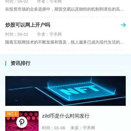
时间：06-02
作者：宇禾网
在投资市场的众多选择中，期货交易以其独特的机制和潜在的高收益吸引了不少投资者。但对于初学者而言，步入期货市场的第一步—开设期货账户，往往伴随着众多疑惑，其中一个常见问题就是：“开期货账户需要收费吗？”本文将从各个角度为您详细解读开设期货账户的相关费用，助您清晰理解期货账户的开设流程及其成本。在开始探讨相关费用前，我们首先简要了解一下期货账户的开设流程。通常情况下，开设期货账户需要您选择一家具有良好信誉的期货公司或经纪公司，填写账户开设申请表格，并提交身份证明与初步的资金证明等
炒股可以网上开户吗
时间：06-02
作者：宇禾网
随着互联网技术的不断发展和普及，线上服务已成为现代生活的一部分。在金融市场方面，炒股已不再是股票交易所和证券公司营业大厅的专利，网上开户成为了一种便捷的选择。本文旨在详细介绍网上炒股开户的流程、优点以及注意事项，助您更好地了解和踏入线上股票交易的大门。网上开户，即通过互联网申请并完成证券账户及资金账户的开设过程，允许投资者在电子设备上进行股票、债券等金融工具的交易。随着移动支付和电子认证技术的进步，网上开户过程已经变得非常快捷和安全。选择证券公司：您需要选择一家提供网上开户服
资讯排行
NO.1
zild币是什么时间发行
时间：01-06
来源：宇禾网