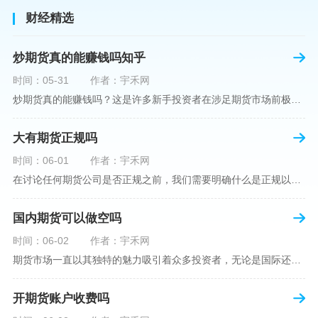
财经精选
炒期货真的能赚钱吗知乎
时间：05-31
作者：宇禾网
炒期货真的能赚钱吗？这是许多新手投资者在涉足期货市场前极力寻求答案的问题。期货作为一种金融衍生品，它不仅具有高杠杆的特性，同时也伴随着高风险。在知乎这样一个汇聚各领域专业人士分享知识和经验的平台上，我们可以找到关于炒期货赚钱问题的多角度解读。本文将深入探讨炒期货能否赚钱的问题，并结合知乎上的真实案例分析和专业观点，帮助读者形成自己的看法。在讨论是否能通过炒期货赚钱之前，我们首先需要理解期货市场的基本机制。期货，是一种标准化的、具有法律约束力的合约，涉及在未来某个特定时间以特定
大有期货正规吗
时间：06-01
作者：宇禾网
在讨论任何期货公司是否正规之前，我们需要明确什么是正规以及如何判断一个期货公司是否符合这一标准。对于中国市场，正规一词通常指该公司拥有中国证监会（中国证券监督管理委员会）的批准和监管，同时遵守中国期货市场的相关法律法规。以“大有期货”为例，探讨其如何符合这些标准，以及在选择此类公司时，投资者应注意的一些关键因素。大有期货是参与中国期货市场的多家公司之一，主要提供期货交易、资产管理、投资咨询等服务。它适用于希望通过期货市场进行投资和风险管理的个人和机构投资者。与其他期货公司一样
国内期货可以做空吗
时间：06-02
作者：宇禾网
期货市场一直以其独特的魅力吸引着众多投资者，无论是国际还是国内场景下，其波澜壮阔的市场行情都给予了投资者无限遐想。今天，我们将深入探讨一个特别的问题——"国内期货可以做空吗"？这个问题不仅关乎投资者的策略布局，更涉及到期货市场机制的基本理解。在深入探讨之前，我们首先需要明确几个期货市场的基础概念。期货，是指在标准化合约基础上，双方承诺在未来某一特定时间以约定价格买卖一定数量的商品或金融产品的合约。它允訸投资者通过买入（做多）或卖出（做空）合约来预测未来价格的变动。我们来揭开国
开期货账户收费吗