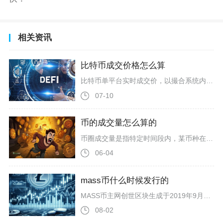
相关资讯
比特币成交价格怎么算
比特币单平台实时成交价，以撮合系统内买卖订单匹配后的最新成交单价为准，全网行情报价则采用多交易所24小时成交量加权均价计算，个人持仓成本价按照总投入资金除以剩余持仓数量得出，三类成交价拥有完全独立的计算逻辑，也是币圈交易者最常混淆的三类价格指标。现货交易所内部的即时成交价格完全由订单簿撮合规则决定，挂单交易中，限价买单与限价卖单价格重合时即可成交，这笔订单的匹配价格就会被标记为本笔交易的成交价；市价吃单则会直接吃掉对手盘最优价位的挂单，优先成交卖一、买一档订单，逐档消耗挂单深
07-10
币的成交量怎么算的
币圈成交量是指特定时间段内，某币种在交易所所有撮合交易的总数量或总金额，按单边计算，即买或卖的一方总量，而非买卖双边重复累加。核心计算公式为：成交量（数量）=Σ单笔交易币量；成交额（金额）=Σ（单笔交易币量×单笔成交价格）。以24小时成交量为例，交易所会逐笔统计该币种所有交易对的成交数据，累加每笔交易的币数量得到数量口径成交量，或折算成USDT、USD等稳定币得到金额口径成交额。比如某BTC/USDT交易对24小时内有3笔成交：0.5BTC（30000USDT）、0.3BTC
06-04
mass币什么时候发行的
MASS币主网创世区块生成于2019年9月1日，代币正式登陆交易所面向二级市场发行交易的时间为2020年4月16日，两个时间节点分别对应主网上线原生代币诞生、公开流通交易两大核心发行阶段，也是币圈用户区分MASS币发行周期最关键的两组时间数据。很多新手投资者容易混淆MASS币主网上线与二级市场发行的概念，2019年9月1日是MASSNet主网正式启动的时间，项目团队在这一天挖出第一条创世区块，原生代币MASS同步进入产出周期，这个阶段不存在任何私募、公募与预挖行为，属于纯挖矿
08-02