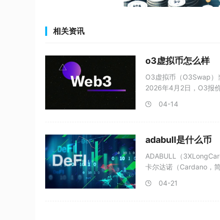
相关资讯
o3虚拟币怎么样
O3虚拟币（O3Swa
2026年4月2日，O3报价
04-14
adabull是什么币
ADABULL（3XLon
卡尔达诺（Cardano
04-21