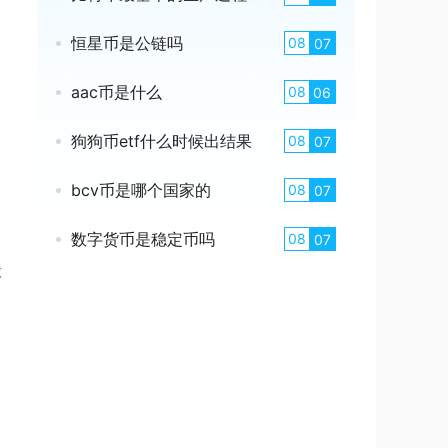
恒星币是公链吗
08
07
aac币是什么
08
06
狗狗币etf什么时候出结果
08
07
bcv币是哪个国家的
08
07
数字货币是稳定币吗
08
07
球