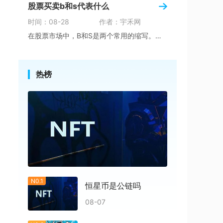
股票买卖b和s代表什么
时间：08-28
作者：宇禾网
在股票市场中，B和S是两个常用的缩写。它们代
热榜
N0.1
恒星币是公链吗
08-07