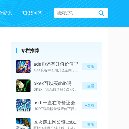
经资讯
知识问答
专栏推荐
ada币还有升值价值吗
+查看
ADA具备中长期升值空间，但短
okex可以买shib吗
+查看
OKEX（现品牌名称为OKX，
usdt一直在降价还会涨吗
+查看
USDT现阶段持续折价下行，短
区块链主网公链上线意味着什么
+查看
区块链主网公链上线，核心意味着