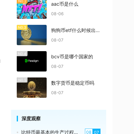
N0.2
aac币是什么
08-06
N0.3
狗狗币etf什么时候出结果
08-07
N0.4
bcv币是哪个国家的
和
08-07
N0.5
数字货币是稳定币吗
08-07
深度观察
比特币最基本的生产过程是什么
08
07