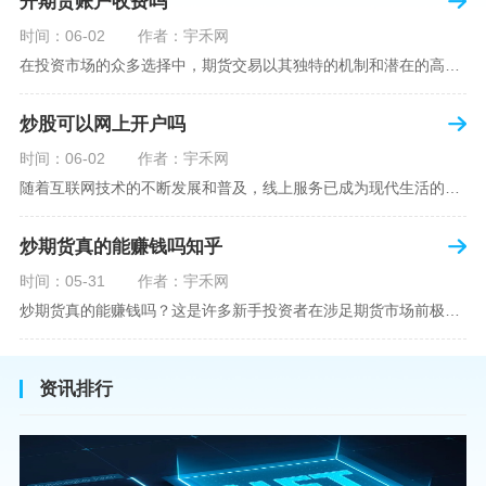
开期货账户收费吗
时间：06-02
作者：宇禾网
在投资市场的众多选择中，期货交易以其独特的机制和潜在的高收益吸引了不少投资者。但对于初学者而言，步入期货市场的第一步—开设期货账户，往往伴随着众多疑惑，其中一个常见问题就是：“开期货账户需要收费吗？”本文将从各个角度为您详细解读开设期货账户的相关费用，助您清晰理解期货账户的开设流程及其成本。在开始探讨相关费用前，我们首先简要了解一下期货账户的开设流程。通常情况下，开设期货账户需要您选择一家具有良好信誉的期货公司或经纪公司，填写账户开设申请表格，并提交身份证明与初步的资金证明等
炒股可以网上开户吗
时间：06-02
作者：宇禾网
随着互联网技术的不断发展和普及，线上服务已成为现代生活的一部分。在金融市场方面，炒股已不再是股票交易所和证券公司营业大厅的专利，网上开户成为了一种便捷的选择。本文旨在详细介绍网上炒股开户的流程、优点以及注意事项，助您更好地了解和踏入线上股票交易的大门。网上开户，即通过互联网申请并完成证券账户及资金账户的开设过程，允许投资者在电子设备上进行股票、债券等金融工具的交易。随着移动支付和电子认证技术的进步，网上开户过程已经变得非常快捷和安全。选择证券公司：您需要选择一家提供网上开户服
炒期货真的能赚钱吗知乎
时间：05-31
作者：宇禾网
炒期货真的能赚钱吗？这是许多新手投资者在涉足期货市场前极力寻求答案的问题。期货作为一种金融衍生品，它不仅具有高杠杆的特性，同时也伴随着高风险。在知乎这样一个汇聚各领域专业人士分享知识和经验的平台上，我们可以找到关于炒期货赚钱问题的多角度解读。本文将深入探讨炒期货能否赚钱的问题，并结合知乎上的真实案例分析和专业观点，帮助读者形成自己的看法。在讨论是否能通过炒期货赚钱之前，我们首先需要理解期货市场的基本机制。期货，是一种标准化的、具有法律约束力的合约，涉及在未来某个特定时间以特定
资讯排行