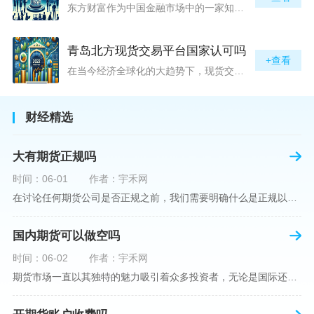
东方财富作为中国金融市场中的一家知名综合金融服务公司，向广大投资者提供了包括期货交易在内的多项服务。而对于广大期货市场的投资者来说，交易成本无疑是他们在选择期货交易服务商时考虑的重要因素之一。在这期货交易手续费是影响交易成本的主要组成部分。很多投资者都十分关注“东方财富期货交易手续费高吗？”这一问题。本文将从多个角度对东方财富期货交易手续费进行分析，帮助投资者对此有一个全面的了解。在深入讨论之前，我们需要明确一个事实：期货交易手续费是指投资者在进行期货合约买卖时，需要支付给期
青岛北方现货交易平台国家认可吗
+查看
在当今经济全球化的大趋势下，现货交易市场作为资本流动的重要平台，正吸引着世界各地的目光。中国，作为全球第二大经济体，其金融市场的发展和监管逐渐受到各界的重视。在众多现货交易平台中，青岛北方现货交易平台（下简称“北方平台”）究竟是否得到了国家的认可和监管，是许多投资者和市场参与者关心的问题。本文旨在深入探讨北方平台的性质、运营情况及其是否获得国家认可等方面的信息。北方平台成立于某年，位于中国山东省青岛市，旨在为企业和个人提供一套完善的物质现货交易服务。平台运用现代信息技术，建立
财经精选
大有期货正规吗
时间：06-01
作者：宇禾网
在讨论任何期货公司是否正规之前，我们需要明确什么是正规以及如何判断一个期货公司是否符合这一标准。对于中国市场，正规一词通常指该公司拥有中国证监会（中国证券监督管理委员会）的批准和监管，同时遵守中国期货市场的相关法律法规。以“大有期货”为例，探讨其如何符合这些标准，以及在选择此类公司时，投资者应注意的一些关键因素。大有期货是参与中国期货市场的多家公司之一，主要提供期货交易、资产管理、投资咨询等服务。它适用于希望通过期货市场进行投资和风险管理的个人和机构投资者。与其他期货公司一样
国内期货可以做空吗
时间：06-02
作者：宇禾网
期货市场一直以其独特的魅力吸引着众多投资者，无论是国际还是国内场景下，其波澜壮阔的市场行情都给予了投资者无限遐想。今天，我们将深入探讨一个特别的问题——"国内期货可以做空吗"？这个问题不仅关乎投资者的策略布局，更涉及到期货市场机制的基本理解。在深入探讨之前，我们首先需要明确几个期货市场的基础概念。期货，是指在标准化合约基础上，双方承诺在未来某一特定时间以约定价格买卖一定数量的商品或金融产品的合约。它允訸投资者通过买入（做多）或卖出（做空）合约来预测未来价格的变动。我们来揭开国