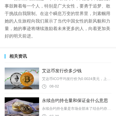
事鼓舞着每一个人，特别是广大女性，要勇于追梦、敢
于挑战自我限制。在这个瞬息万变的世界里，刘素帼用
她的人生旅程向我们展示了当代中国女性的新风貌和力
量，她的事迹将继续激励着未来更多的人，向着更加美
好的明天前进。
相关资讯
艾达币发行价多少钱
艾达币ICO平均发行价为0.0024美元，上线交易所首日开盘价格约0.026美元，两个价格分别对应一级市场众筹发行与二级市场现货首发，也是币圈用户区分艾达币发行价最关键的两组核心数据。很多新手投资者容易混淆众筹发行价和上线开盘价，二者诞生场景、参与门槛、计价逻辑完全不同，其中0.0024美元是项目2015至2017年分四轮ICO募资的综合均价，也是官方定义的原始发行定价，而0.026美元是2017年10月艾达币登陆头部交易所后的市场成交起步价，受当时牛市行情影响出现明显溢价。
08-02
永续合约持仓量和保证金什么意思
永续合约持仓量是市场全部未了结合约存量，用来判断市场资金杠杆规模与多空情绪强弱，保证金是开仓持仓的抵押担保资金，分为初始与维持两类，直接决定杠杆上限与爆仓点位，二者结合能完整判断合约市场风险等级与资金动向，是币圈合约交易最基础也最核心的两项底层指标。持仓量业内统一简称OI，特指某个交易对在固定时间节点里，所有交易者已经开仓、尚未平仓了结的全部永续合约总数量，属于存量数据，和一段时间内成交总量的成交量有着本质区别，成交量代表资金换手活跃度，持仓量代表市场沉淀下来的杠杆筹码总量，