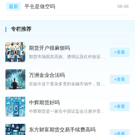
平仓是做空吗
最新
08-06
专栏推荐
期货开户很麻烦吗
+查看
期货市场因其高效、透明以及杠杆效应而吸引着众多投资者的目光，但对初入此市场的新手而言，最初的一步——开户，往往充满了疑惑与顾虑，“期货开户很麻烦吗？”这是许多人的疑问。首先要明确的是，在中国进行期货交易需要通过正规的期货公司来开立账户。期货公司作为专业的金融服务机构，能够提供期货交易进出、风险管理等服务。因监管要求严格，期货开户过程中涉及到的身份验证、风险评估等步骤确实比较繁琐，但这些都是为了保护投资者的利益而设定的。开户流程一般包括：选择期货公司、提交个人资料进行身份验证、
万洲金业合法吗
+查看
在如今这个复杂多变的金融市场中，投资者对于选择可靠的投资平台显得尤为谨慎。随着各种金融产品的广泛推广，人们越发关注那些涉及重金属买卖、投资的公司及平台，而万洲金业（以下简称“万洲”）正是此类公司之一。本文将从多个角度深入探讨“万洲金业是否合法”这一问题，旨在为广大投资者提供一份详实的参考。万洲金业是一家专注于黄金投资的公司，其业务范畴主要包括黄金交易、投资咨询等。作为金融投资领域的一份子，万洲金业声称其具有强大的行业背景和丰富的交易经验，承诺为客户提供专业的金融产品及服务。对
中辉期货好吗
+查看
中辉期货是一家在中国证监会注册并受其监管的期货公司。以其强大的资本实力、稳健的经营策略和严格的风险控制体系，赢得了业界的广泛认可和客户的信任。从公司成立时间、注册资本、经营范围以及历年的经营成绩来看，中辉期货展现出的行业地位和实力，为投资者提供了一定程度的信心保障。中辉期货提供包括期货交易、期货投资咨询、资产管理等在内的全方位服务。公司拥有一支经验丰富、专业素质高的团队，他们对市场动态有着敏锐的洞察力，能够为客户提供准确的市场分析和投资策略建议，帮助客户在复杂多变的市场中稳健
东方财富期货交易手续费高吗
+查看