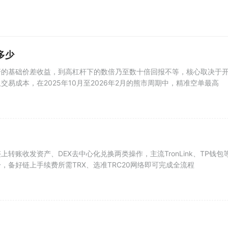
多少
杆的基础价差收益，到高杠杆下的数倍乃至数十倍回报不等，核心取决于
易成本，在2025年10月至2026年2月的熊市周期中，精准空单最高
转账收发资产、DEX去中心化兑换两类操作，主流TronLink、TP钱包
，备好链上手续费所需TRX、选准TRC20网络即可完成全流程