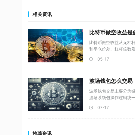
相关资讯
比特币做空收益是
比特币做空收益从无杠
和平仓价差、杠杆倍数及交
05-17
波场钱包怎么交易
波场钱包交易主要分为链上
波场系钱包操作逻辑统一
07-17
推荐资讯