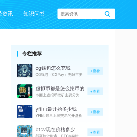
经资讯
知识问答
专栏推荐
cg钱包怎么充钱
+查看
CG钱包（CGPay）充钱主要
虚拟币都是怎么挖币的
+查看
市面上虚拟币挖矿主要分为算力挖
yfii币最开始多少钱
+查看
YFII币最早上线交易的开盘价
btcv现在价格多少
+查看
截至统计时点，BTCV实时报价