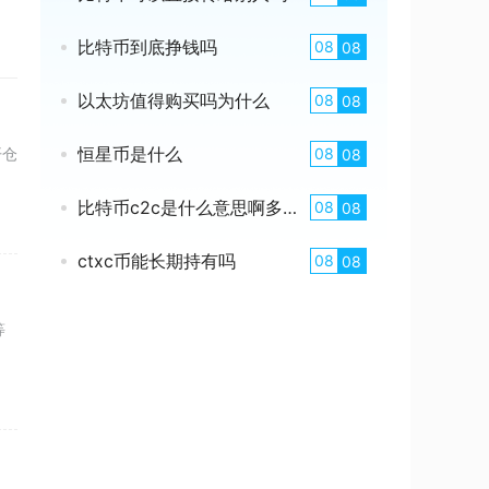
比特币到底挣钱吗
08
08
以太坊值得购买吗为什么
08
08
恒星币是什么
08
开仓
08
比特币c2c是什么意思啊多少钱
08
08
ctxc币能长期持有吗
08
08
等