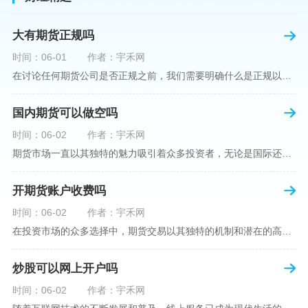
大有期货正规吗
时间：06-01
作者：宇禾网
在讨论任何期货公司是否正规之前，我们需要明确什么是正规以及如何判断一个期货公司是否符合这一标准。对于中国市场，正规一词通常指该公司拥有中国证监会（中国证券监督管理委员会）的批准和监管，同时遵守中国期货市场的相关法律法规。以“大有期货”为例，探讨其如何符合这些标准，以及在选择此类公司时，投资者应注意的一些关键因素。大有期货是参与中国期货市场的多家公司之一，主要提供期货交易、资产管理、投资咨询等服务。它适用于希望通过期货市场进行投资和风险管理的个人和机构投资者。与其他期货公司一样
国内期货可以做空吗
时间：06-02
作者：宇禾网
期货市场一直以其独特的魅力吸引着众多投资者，无论是国际还是国内场景下，其波澜壮阔的市场行情都给予了投资者无限遐想。今天，我们将深入探讨一个特别的问题——"国内期货可以做空吗"？这个问题不仅关乎投资者的策略布局，更涉及到期货市场机制的基本理解。在深入探讨之前，我们首先需要明确几个期货市场的基础概念。期货，是指在标准化合约基础上，双方承诺在未来某一特定时间以约定价格买卖一定数量的商品或金融产品的合约。它允訸投资者通过买入（做多）或卖出（做空）合约来预测未来价格的变动。我们来揭开国
开期货账户收费吗
时间：06-02
作者：宇禾网
在投资市场的众多选择中，期货交易以其独特的机制和潜在的高收益吸引了不少投资者。但对于初学者而言，步入期货市场的第一步—开设期货账户，往往伴随着众多疑惑，其中一个常见问题就是：“开期货账户需要收费吗？”本文将从各个角度为您详细解读开设期货账户的相关费用，助您清晰理解期货账户的开设流程及其成本。在开始探讨相关费用前，我们首先简要了解一下期货账户的开设流程。通常情况下，开设期货账户需要您选择一家具有良好信誉的期货公司或经纪公司，填写账户开设申请表格，并提交身份证明与初步的资金证明等
炒股可以网上开户吗
时间：06-02
作者：宇禾网