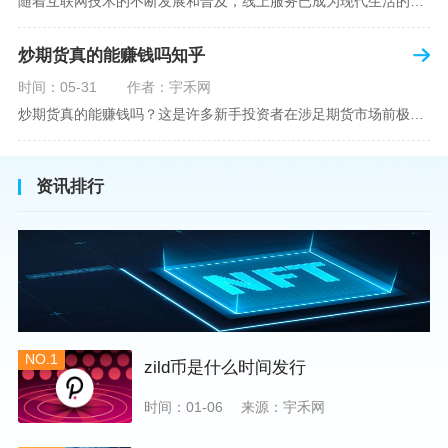
随着互联网技术的不断发展和普及，线上服务已成为现代生活的一部分。在金融市场方面，炒股已不再是股票交易所和证券公司营业大厅的专利，网上开户成为了一种便捷的选择。本文旨在详细介绍网上炒股开户的流程、优点以及注意事项，助您更好地了解和踏入线上股票交易的大门。网上开户，即通过互联网申请并完成证券账户及资金账户的开设过程，允许投资者在电子设备上进行股票、债券等金融工具的交易。随着移动支付和电子认证技术的进步，网上开户过程已经变得非常快捷和安全。选择证券公司：您需要选择一家提供网上开户服
炒期货真的能赚钱吗知乎
时间：05-31
作者：宇禾网
炒期货真的能赚钱吗？这是许多新手投资者在涉足期货市场前极力寻求答案的问题。期货作为一种金融衍生品，它不仅具有高杠杆的特性，同时也伴随着高风险。在知乎这样一个汇聚各领域专业人士分享知识和经验的平台上，我们可以找到关于炒期货赚钱问题的多角度解读。本文将深入探讨炒期货能否赚钱的问题，并结合知乎上的真实案例分析和专业观点，帮助读者形成自己的看法。在讨论是否能通过炒期货赚钱之前，我们首先需要理解期货市场的基本机制。期货，是一种标准化的、具有法律约束力的合约，涉及在未来某个特定时间以特定
资讯排行
NO.1
zild币是什么时间发行
时间：01-06
来源：宇禾网