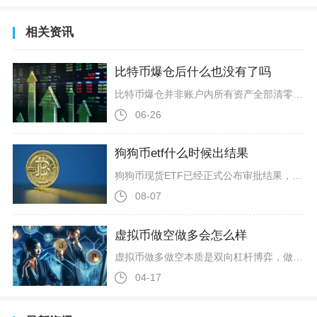
相关资讯
比特币爆仓后什么也没有了吗
比特币爆仓并非账户内所有资产全部清零，仅被强平仓位对应的保证金大概率亏损殆尽，账户闲置本金、未挂单的现货比特币等自有资产会完整保留，极端行情才有可能出现账户负债的穿仓情况。很多币圈新手被市场片面科普误导，误以为只要触发爆仓，账户里所有资金、持有的现货币种都会凭空消失，本质是混淆了全仓、逐仓两种保证金模式的清算逻辑，也是分不清现货持仓和杠杆合约仓位的资产归属边界。这是币圈合约最常用的风控设置，每一笔开仓订单都会单独冻结对应保证金，不同仓位资金相互隔离互不牵连。投资者拿出1万US
06-26
狗狗币etf什么时候出结果
狗狗币现货ETF已经正式公布审批结果，多款不同机构申报的狗狗币ETF先后获得美国监管机构核准并完成挂牌交易，不存在等待结果的情况，后续剩余申报项目也全部纳入批量审核流程之内。多家资产管理机构早在前期就递交了狗狗币ETF上市申请，监管部门经历了公示征询意见、延长审核周期等一系列流程之后，分批次给出了最终裁定，率先获批的产品已经开放常规证券账户交易，普通投资者无需再等待统一的结果公布时间。首批获批产品采用实物托管模式，底层资产足额储备狗狗币，依托主流交易所完成交易撮合，费率设定也
08-07
虚拟币做空做多会怎么样
虚拟币做多做空本质是双向杠杆博弈，做对方向可快速放大收益，做错则极易爆仓亏光本金，做空还面临无限亏损、轧空、资金费率等额外风险，绝大多数普通交易者最终以亏损收场。做多即看涨买入开仓、涨后卖出平仓赚差价，做空是看跌借入币卖出、跌后买回归还赚差价，两者均依托合约杠杆，主流平台支持最高125倍杠杆，小本金就能撬动大额头寸，但风险与收益同步放大，绝非稳赚工具。做多的核心逻辑是低买高卖，以比特币为例，10倍杠杆下用1000USDT保证金可开1万USDT的多单，币价涨10%就能赚1000
04-17