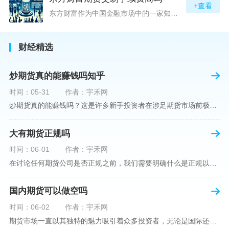
+查看
东方财富作为中国金融市场中的一家知名综合金融服务公司，向广大投资者提供了包括期货交易在内的多项服务。而对于广大期货市场的投资者来说，交易成本无疑是他们在选择期货交易服务商时考虑的重要因素之一。在这期货交易手续费是影响交易成本的主要组成部分。很多投资者都十分关注“东方财富期货交易手续费高吗？”这一问题。本文将从多个角度对东方财富期货交易手续费进行分析，帮助投资者对此有一个全面的了解。在深入讨论之前，我们需要明确一个事实：期货交易手续费是指投资者在进行期货合约买卖时，需要支付给期
财经精选
炒期货真的能赚钱吗知乎
时间：05-31
作者：宇禾网
炒期货真的能赚钱吗？这是许多新手投资者在涉足期货市场前极力寻求答案的问题。期货作为一种金融衍生品，它不仅具有高杠杆的特性，同时也伴随着高风险。在知乎这样一个汇聚各领域专业人士分享知识和经验的平台上，我们可以找到关于炒期货赚钱问题的多角度解读。本文将深入探讨炒期货能否赚钱的问题，并结合知乎上的真实案例分析和专业观点，帮助读者形成自己的看法。在讨论是否能通过炒期货赚钱之前，我们首先需要理解期货市场的基本机制。期货，是一种标准化的、具有法律约束力的合约，涉及在未来某个特定时间以特定
大有期货正规吗
时间：06-01
作者：宇禾网
在讨论任何期货公司是否正规之前，我们需要明确什么是正规以及如何判断一个期货公司是否符合这一标准。对于中国市场，正规一词通常指该公司拥有中国证监会（中国证券监督管理委员会）的批准和监管，同时遵守中国期货市场的相关法律法规。以“大有期货”为例，探讨其如何符合这些标准，以及在选择此类公司时，投资者应注意的一些关键因素。大有期货是参与中国期货市场的多家公司之一，主要提供期货交易、资产管理、投资咨询等服务。它适用于希望通过期货市场进行投资和风险管理的个人和机构投资者。与其他期货公司一样
国内期货可以做空吗
时间：06-02
作者：宇禾网
期货市场一直以其独特的魅力吸引着众多投资者，无论是国际还是国内场景下，其波澜壮阔的市场行情都给予了投资者无限遐想。今天，我们将深入探讨一个特别的问题——"国内期货可以做空吗"？这个问题不仅关乎投资者的策略布局，更涉及到期货市场机制的基本理解。在深入探讨之前，我们首先需要明确几个期货市场的基础概念。期货，是指在标准化合约基础上，双方承诺在未来某一特定时间以约定价格买卖一定数量的商品或金融产品的合约。它允訸投资者通过买入（做多）或卖出（做空）合约来预测未来价格的变动。我们来揭开国