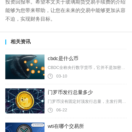
投资回报率。希望本文关于玻璃期货交易手续费的介绍
能够为您带来帮助，让您在未来的交易中能够更加从容
不迫，实现财务目标。
相关资讯
cbdc是什么币
CBDC全称央行数字货币，它并不是加密货币，而是各国中央银行发行、具备法定货币地位的主权数字现金，等同于本国纸币与硬币的数字化形态。很多币圈投资者容易将CBDC和比特币、稳定币混淆，但二者底层逻辑、发行主体、监管框架存在本质鸿沟，不能简单归...
03-10
门罗币发行总量多少
门罗币没有固定封顶发行总量，主发行周期结束时累计产出约1813.2万枚原生代币，后续依靠永久尾部增发持续产出新币，流通量会逐年小幅递增，不存在最终固定总量数值。门罗币在2014年4月正式上线，项目上线阶段没有预挖、私募与ICO募资行为，全部代币依托工作量证明挖矿产出，整体发行周期划分为主发行、尾部发行两个独立阶段。主发行周期从创世区块启动延续至2022年5月末，对应区块高度2641623，这一阶段区块奖励采用平滑衰减模式，区别于比特币固定四年减半的发行逻辑，上线初期单区块奖励
06-22
wti在哪个交易所