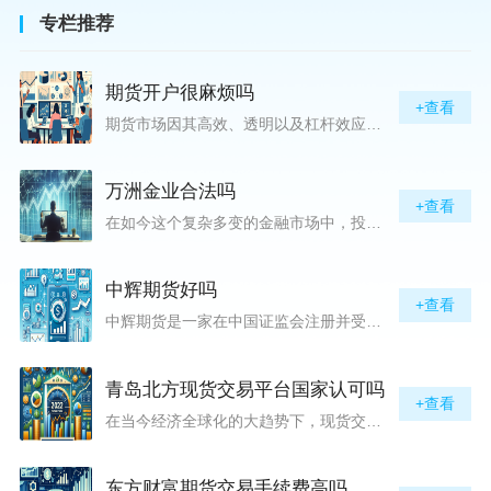
专栏推荐
期货开户很麻烦吗
+查看
期货市场因其高效、透明以及杠杆效应而吸引着众多投资者的目光，但对初入此市场的新手而言，最初的一步——开户，往往充满了疑惑与顾虑，“期货开户很麻烦吗？”这是许多人的疑问。首先要明确的是，在中国进行期货交易需要通过正规的期货公司来开立账户。期货公司作为专业的金融服务机构，能够提供期货交易进出、风险管理等服务。因监管要求严格，期货开户过程中涉及到的身份验证、风险评估等步骤确实比较繁琐，但这些都是为了保护投资者的利益而设定的。开户流程一般包括：选择期货公司、提交个人资料进行身份验证、
万洲金业合法吗
+查看
在如今这个复杂多变的金融市场中，投资者对于选择可靠的投资平台显得尤为谨慎。随着各种金融产品的广泛推广，人们越发关注那些涉及重金属买卖、投资的公司及平台，而万洲金业（以下简称“万洲”）正是此类公司之一。本文将从多个角度深入探讨“万洲金业是否合法”这一问题，旨在为广大投资者提供一份详实的参考。万洲金业是一家专注于黄金投资的公司，其业务范畴主要包括黄金交易、投资咨询等。作为金融投资领域的一份子，万洲金业声称其具有强大的行业背景和丰富的交易经验，承诺为客户提供专业的金融产品及服务。对
中辉期货好吗
+查看
中辉期货是一家在中国证监会注册并受其监管的期货公司。以其强大的资本实力、稳健的经营策略和严格的风险控制体系，赢得了业界的广泛认可和客户的信任。从公司成立时间、注册资本、经营范围以及历年的经营成绩来看，中辉期货展现出的行业地位和实力，为投资者提供了一定程度的信心保障。中辉期货提供包括期货交易、期货投资咨询、资产管理等在内的全方位服务。公司拥有一支经验丰富、专业素质高的团队，他们对市场动态有着敏锐的洞察力，能够为客户提供准确的市场分析和投资策略建议，帮助客户在复杂多变的市场中稳健
青岛北方现货交易平台国家认可吗
+查看
在当今经济全球化的大趋势下，现货交易市场作为资本流动的重要平台，正吸引着世界各地的目光。中国，作为全球第二大经济体，其金融市场的发展和监管逐渐受到各界的重视。在众多现货交易平台中，青岛北方现货交易平台（下简称“北方平台”）究竟是否得到了国家的认可和监管，是许多投资者和市场参与者关心的问题。本文旨在深入探讨北方平台的性质、运营情况及其是否获得国家认可等方面的信息。北方平台成立于某年，位于中国山东省青岛市，旨在为企业和个人提供一套完善的物质现货交易服务。平台运用现代信息技术，建立
东方财富期货交易手续费高吗