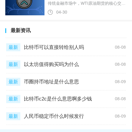
传统金融市场中，WTI原油期货的核心交易场所是美国芝加哥商品交易所集团（CMEGroup）旗下的纽约商业交易所（NYMEX），而在币圈，用户则是通过各大加密资产衍生品平台，交易锚定NYMEXWTI原油价格的相关合约与代币。纽约商业交易所（NYMEX）作为全球顶级的能源期货交易所，其挂牌的WTI轻质低硫原油期货合约（交易代码CL）是全球流动性最佳、交易最活跃的原油标杆产品。该合约每手规模为1000桶，报价单位为美元/桶，最小波动价位是0.01美元，对应每手合约价值波动10美元，
04-30
最新资讯
比特币可以直接转给别人吗
最新
08-08
以太坊值得购买吗为什么
最新
08-08
币圈持币地址是什么意思
最新
08-09
比特币c2c是什么意思啊多少钱
最新
08-08
人民币稳定币什么时候发行
最新
08-09