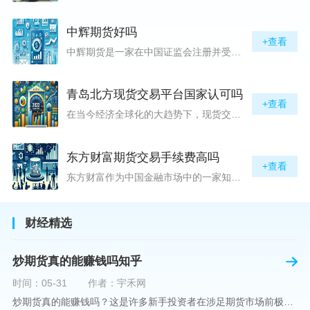
中辉期货好吗
+查看
中辉期货是一家在中国证监会注册并受其监管的期货公司。以其强大的资本实力、稳健的经营策略和严格的风险控制体系，赢得了业界的广泛认可和客户的信任。从公司成立时间、注册资本、经营范围以及历年的经营成绩来看，中辉期货展现出的行业地位和实力，为投资者提供了一定程度的信心保障。中辉期货提供包括期货交易、期货投资咨询、资产管理等在内的全方位服务。公司拥有一支经验丰富、专业素质高的团队，他们对市场动态有着敏锐的洞察力，能够为客户提供准确的市场分析和投资策略建议，帮助客户在复杂多变的市场中稳健
青岛北方现货交易平台国家认可吗
+查看
在当今经济全球化的大趋势下，现货交易市场作为资本流动的重要平台，正吸引着世界各地的目光。中国，作为全球第二大经济体，其金融市场的发展和监管逐渐受到各界的重视。在众多现货交易平台中，青岛北方现货交易平台（下简称“北方平台”）究竟是否得到了国家的认可和监管，是许多投资者和市场参与者关心的问题。本文旨在深入探讨北方平台的性质、运营情况及其是否获得国家认可等方面的信息。北方平台成立于某年，位于中国山东省青岛市，旨在为企业和个人提供一套完善的物质现货交易服务。平台运用现代信息技术，建立
东方财富期货交易手续费高吗
+查看
东方财富作为中国金融市场中的一家知名综合金融服务公司，向广大投资者提供了包括期货交易在内的多项服务。而对于广大期货市场的投资者来说，交易成本无疑是他们在选择期货交易服务商时考虑的重要因素之一。在这期货交易手续费是影响交易成本的主要组成部分。很多投资者都十分关注“东方财富期货交易手续费高吗？”这一问题。本文将从多个角度对东方财富期货交易手续费进行分析，帮助投资者对此有一个全面的了解。在深入讨论之前，我们需要明确一个事实：期货交易手续费是指投资者在进行期货合约买卖时，需要支付给期
财经精选
炒期货真的能赚钱吗知乎
时间：05-31
作者：宇禾网
炒期货真的能赚钱吗？这是许多新手投资者在涉足期货市场前极力寻求答案的问题。期货作为一种金融衍生品，它不仅具有高杠杆的特性，同时也伴随着高风险。在知乎这样一个汇聚各领域专业人士分享知识和经验的平台上，我们可以找到关于炒期货赚钱问题的多角度解读。本文将深入探讨炒期货能否赚钱的问题，并结合知乎上的真实案例分析和专业观点，帮助读者形成自己的看法。在讨论是否能通过炒期货赚钱之前，我们首先需要理解期货市场的基本机制。期货，是一种标准化的、具有法律约束力的合约，涉及在未来某个特定时间以特定