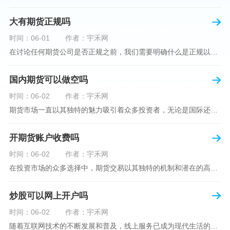
大有期货正规吗
时间：06-01
作者：宇禾网
在讨论任何期货公司是否正规之前，我们需要明确什么是正规以及如何判断一个期货公司是否符合这一标准。对于中国市场，正规一词通常指该公司拥有中国证监会（中国证券监督管理委员会）的批准和监管，同时遵守中国期货市场的相关法律法规。以“大有期货”为例，探讨其如何符合这些标准，以及在选择此类公司时，投资者应注意的一些关键因素。大有期货是参与中国期货市场的多家公司之一，主要提供期货交易、资产管理、投资咨询等服务。它适用于希望通过期货市场进行投资和风险管理的个人和机构投资者。与其他期货公司一样
国内期货可以做空吗
时间：06-02
作者：宇禾网
期货市场一直以其独特的魅力吸引着众多投资者，无论是国际还是国内场景下，其波澜壮阔的市场行情都给予了投资者无限遐想。今天，我们将深入探讨一个特别的问题——"国内期货可以做空吗"？这个问题不仅关乎投资者的策略布局，更涉及到期货市场机制的基本理解。在深入探讨之前，我们首先需要明确几个期货市场的基础概念。期货，是指在标准化合约基础上，双方承诺在未来某一特定时间以约定价格买卖一定数量的商品或金融产品的合约。它允訸投资者通过买入（做多）或卖出（做空）合约来预测未来价格的变动。我们来揭开国
开期货账户收费吗
时间：06-02
作者：宇禾网
在投资市场的众多选择中，期货交易以其独特的机制和潜在的高收益吸引了不少投资者。但对于初学者而言，步入期货市场的第一步—开设期货账户，往往伴随着众多疑惑，其中一个常见问题就是：“开期货账户需要收费吗？”本文将从各个角度为您详细解读开设期货账户的相关费用，助您清晰理解期货账户的开设流程及其成本。在开始探讨相关费用前，我们首先简要了解一下期货账户的开设流程。通常情况下，开设期货账户需要您选择一家具有良好信誉的期货公司或经纪公司，填写账户开设申请表格，并提交身份证明与初步的资金证明等
炒股可以网上开户吗
时间：06-02
作者：宇禾网
随着互联网技术的不断发展和普及，线上服务已成为现代生活的一部分。在金融市场方面，炒股已不再是股票交易所和证券公司营业大厅的专利，网上开户成为了一种便捷的选择。本文旨在详细介绍网上炒股开户的流程、优点以及注意事项，助您更好地了解和踏入线上股票交易的大门。网上开户，即通过互联网申请并完成证券账户及资金账户的开设过程，允许投资者在电子设备上进行股票、债券等金融工具的交易。随着移动支付和电子认证技术的进步，网上开户过程已经变得非常快捷和安全。选择证券公司：您需要选择一家提供网上开户服