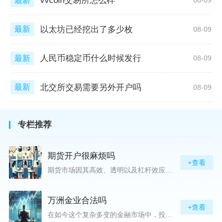
vvcoin交易所怎么样
最新
08-09
以太坊已经挖出了多少枚
最新
08-09
人民币稳定币什么时候发行
最新
08-09
北交所交易需要另外开户吗
最新
08-09
专栏推荐
期货开户很麻烦吗
+查看
期货市场因其高效、透明以及杠杆效应而吸引着众多投资者的目光，但对初入此市场的新手而言，最初的一步——开户，往往充满了疑惑与顾虑，“期货开户很麻烦吗？”这是许多人的疑问。首先要明确的是，在中国进行期货交易需要通过正规的期货公司来开立账户。期货公司作为专业的金融服务机构，能够提供期货交易进出、风险管理等服务。因监管要求严格，期货开户过程中涉及到的身份验证、风险评估等步骤确实比较繁琐，但这些都是为了保护投资者的利益而设定的。开户流程一般包括：选择期货公司、提交个人资料进行身份验证、
万洲金业合法吗
+查看
在如今这个复杂多变的金融市场中，投资者对于选择可靠的投资平台显得尤为谨慎。随着各种金融产品的广泛推广，人们越发关注那些涉及重金属买卖、投资的公司及平台，而万洲金业（以下简称“万洲”）正是此类公司之一。本文将从多个角度深入探讨“万洲金业是否合法”这一问题，旨在为广大投资者提供一份详实的参考。万洲金业是一家专注于黄金投资的公司，其业务范畴主要包括黄金交易、投资咨询等。作为金融投资领域的一份子，万洲金业声称其具有强大的行业背景和丰富的交易经验，承诺为客户提供专业的金融产品及服务。对