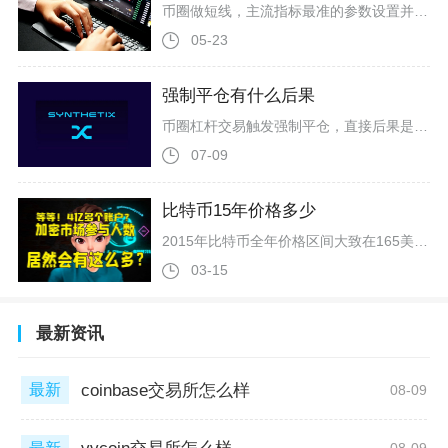
币圈做短线，主流指标最准的参数设置并非固定值，而是需结合K线周期与币种波动特性调整，经大量实战验证，MACD适配（6,13,5）、RSI设为6周期、KDJ用（9,3,3）、布林带保持（20,2）、EMA组合9+21，这套参数组合在1小时至4小时级别的短线交易中准确率最高，能平衡灵敏度与稳定性，适配币圈724小时高波动的市场特性。MACD作为趋势动能核心指标，默认（12,26,9）参数过于滞后，短线调整为（6,13,5）后，快线6周期可快速捕捉短期价格异动，慢线13周期贴合短线
05-23
强制平仓有什么后果
币圈杠杆交易触发强制平仓，直接后果是仓位保证金大幅亏损甚至全额清零，极端行情下还会出现滑点扩大亏损、账户穿仓负债、市场连环爆仓、盈利账户被动减仓、交易心态彻底崩坏多重连锁损失，绝非仅亏掉持仓本金这么简单，每一层后果都会层层放大投资者的资金与交易风险。强制平仓最先造成的直接损失是持仓保证金亏损叠加高额滑价损耗，区分逐仓与全仓模式亏损范围差异极大，逐仓仅会清空对应仓位保证金，全仓模式则会动用账户全部可用资金抵扣浮亏，极端插针行情中清算价格会大幅偏离标记爆仓价，山寨币、低流动性合约
07-09
比特币15年价格多少
2015年比特币全年价格区间大致在165美元至496美元之间，年初开盘价格约315美元，年内最低点出现在1月14日，价格最低触及165美元，年内最高价格495.56美元，年末收盘价格稳定在430美元附近，全年均价约272美元，年度整体涨幅3...
03-15
最新资讯
coinbase交易所怎么样
最新
08-09