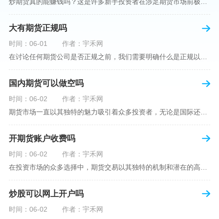
炒期货真的能赚钱吗？这是许多新手投资者在涉足期货市场前极力寻求答案的问题。期货作为一种金融衍生品，它不仅具有高杠杆的特性，同时也伴随着高风险。在知乎这样一个汇聚各领域专业人士分享知识和经验的平台上，我们可以找到关于炒期货赚钱问题的多角度解读。本文将深入探讨炒期货能否赚钱的问题，并结合知乎上的真实案例分析和专业观点，帮助读者形成自己的看法。在讨论是否能通过炒期货赚钱之前，我们首先需要理解期货市场的基本机制。期货，是一种标准化的、具有法律约束力的合约，涉及在未来某个特定时间以特定
大有期货正规吗
时间：06-01
作者：宇禾网
在讨论任何期货公司是否正规之前，我们需要明确什么是正规以及如何判断一个期货公司是否符合这一标准。对于中国市场，正规一词通常指该公司拥有中国证监会（中国证券监督管理委员会）的批准和监管，同时遵守中国期货市场的相关法律法规。以“大有期货”为例，探讨其如何符合这些标准，以及在选择此类公司时，投资者应注意的一些关键因素。大有期货是参与中国期货市场的多家公司之一，主要提供期货交易、资产管理、投资咨询等服务。它适用于希望通过期货市场进行投资和风险管理的个人和机构投资者。与其他期货公司一样
国内期货可以做空吗
时间：06-02
作者：宇禾网
期货市场一直以其独特的魅力吸引着众多投资者，无论是国际还是国内场景下，其波澜壮阔的市场行情都给予了投资者无限遐想。今天，我们将深入探讨一个特别的问题——"国内期货可以做空吗"？这个问题不仅关乎投资者的策略布局，更涉及到期货市场机制的基本理解。在深入探讨之前，我们首先需要明确几个期货市场的基础概念。期货，是指在标准化合约基础上，双方承诺在未来某一特定时间以约定价格买卖一定数量的商品或金融产品的合约。它允訸投资者通过买入（做多）或卖出（做空）合约来预测未来价格的变动。我们来揭开国
开期货账户收费吗
时间：06-02
作者：宇禾网
在投资市场的众多选择中，期货交易以其独特的机制和潜在的高收益吸引了不少投资者。但对于初学者而言，步入期货市场的第一步—开设期货账户，往往伴随着众多疑惑，其中一个常见问题就是：“开期货账户需要收费吗？”本文将从各个角度为您详细解读开设期货账户的相关费用，助您清晰理解期货账户的开设流程及其成本。在开始探讨相关费用前，我们首先简要了解一下期货账户的开设流程。通常情况下，开设期货账户需要您选择一家具有良好信誉的期货公司或经纪公司，填写账户开设申请表格，并提交身份证明与初步的资金证明等
炒股可以网上开户吗
时间：06-02
作者：宇禾网