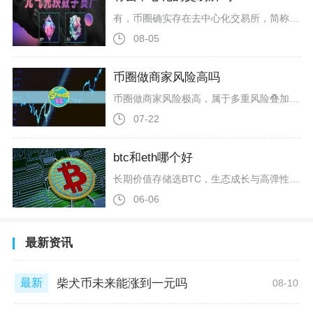
有，币圈确实存在去中心化交易所，简称DEX，截至2026年，它已是加密市场不可或缺的基础设施，与中心化交易所（CEX）长期共存。去中心化交易所是搭建在区块链上、通过智能合约自动运行的交易平台，核心特点是非托管、无中介、抗审查。用户交易时无需将资产存入平台，私钥和资金全程由自己掌控，彻底避免平台跑路、资产冻结或黑客盗币等风险。所有交易直接在链上完成，记录公开透明、不可篡改，真正实现“代码即法律”。DEX主流采用自动化做市商（AMM）机制，和CEX的订单簿模式完全不同。简单说，就
08-05
币圈做商家风险高吗
币圈做商家风险极高，属于多重风险叠加的高危经营行为，不存在低风险运营模式，无论线上OTC承兑、线下现金交易、社群代兑换还是搭建交易中介渠道，都会同步遭遇法律刑事、资金财产、市场履约三类不可逆风险，当前监管高压环境下风险爆发概率大幅提升，普通从业者很难通过常规手段规避隐患。其次是全方位的资金与财产损失风险，分为外部交易诈骗与账户管控损失两类。对外交易时，线上买家容易出现虚假转账、延后付款、交割后失联，线下现金当面交易存在对方收币后否认转账、设局胁迫截留资金的套路，而虚拟货币交易
07-22
btc和eth哪个好
长期价值存储选BTC，生态成长与高弹性选ETH；稳健配置以BTC为主、小比例配ETH，是2026年币圈更稳妥的组合策略。比特币（BTC）作为加密货币开山之作，核心定位是“数字黄金”，主打极致稀缺与价值储存。其总量永久锁定2100万枚，2024年第四次减半后通胀率降至0.5%以下，稀缺性超越黄金。去中心化程度全网最高，节点遍布全球，抗攻击与抗篡改能力经十余年验证，机构共识极强。截至2026年3月，比特币现货ETF规模超1000亿美元，贝莱德单只产品突破600亿美元，MicroS
06-06
最新资讯
柴犬币未来能涨到一元吗
最新
08-10