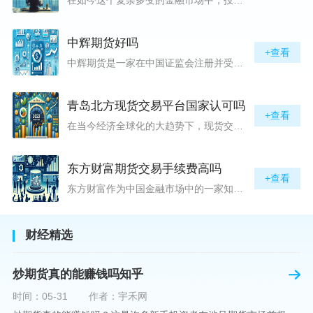
中辉期货好吗
+查看
中辉期货是一家在中国证监会注册并受其监管的期货公司。以其强大的资本实力、稳健的经营策略和严格的风险控制体系，赢得了业界的广泛认可和客户的信任。从公司成立时间、注册资本、经营范围以及历年的经营成绩来看，中辉期货展现出的行业地位和实力，为投资者提供了一定程度的信心保障。中辉期货提供包括期货交易、期货投资咨询、资产管理等在内的全方位服务。公司拥有一支经验丰富、专业素质高的团队，他们对市场动态有着敏锐的洞察力，能够为客户提供准确的市场分析和投资策略建议，帮助客户在复杂多变的市场中稳健
青岛北方现货交易平台国家认可吗
+查看
在当今经济全球化的大趋势下，现货交易市场作为资本流动的重要平台，正吸引着世界各地的目光。中国，作为全球第二大经济体，其金融市场的发展和监管逐渐受到各界的重视。在众多现货交易平台中，青岛北方现货交易平台（下简称“北方平台”）究竟是否得到了国家的认可和监管，是许多投资者和市场参与者关心的问题。本文旨在深入探讨北方平台的性质、运营情况及其是否获得国家认可等方面的信息。北方平台成立于某年，位于中国山东省青岛市，旨在为企业和个人提供一套完善的物质现货交易服务。平台运用现代信息技术，建立
东方财富期货交易手续费高吗
+查看
东方财富作为中国金融市场中的一家知名综合金融服务公司，向广大投资者提供了包括期货交易在内的多项服务。而对于广大期货市场的投资者来说，交易成本无疑是他们在选择期货交易服务商时考虑的重要因素之一。在这期货交易手续费是影响交易成本的主要组成部分。很多投资者都十分关注“东方财富期货交易手续费高吗？”这一问题。本文将从多个角度对东方财富期货交易手续费进行分析，帮助投资者对此有一个全面的了解。在深入讨论之前，我们需要明确一个事实：期货交易手续费是指投资者在进行期货合约买卖时，需要支付给期
财经精选
炒期货真的能赚钱吗知乎
时间：05-31
作者：宇禾网