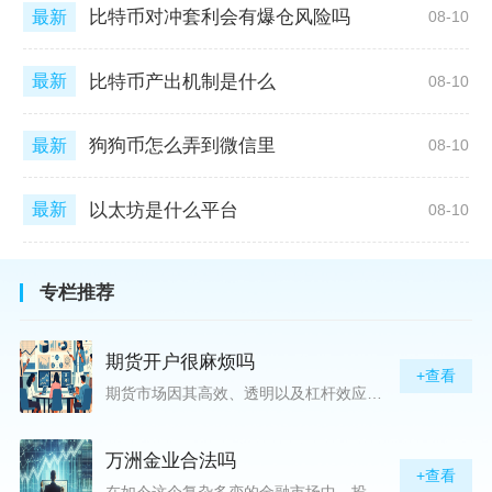
比特币对冲套利会有爆仓风险吗
最新
08-10
比特币产出机制是什么
最新
08-10
狗狗币怎么弄到微信里
最新
08-10
以太坊是什么平台
最新
08-10
专栏推荐
期货开户很麻烦吗
+查看
期货市场因其高效、透明以及杠杆效应而吸引着众多投资者的目光，但对初入此市场的新手而言，最初的一步——开户，往往充满了疑惑与顾虑，“期货开户很麻烦吗？”这是许多人的疑问。首先要明确的是，在中国进行期货交易需要通过正规的期货公司来开立账户。期货公司作为专业的金融服务机构，能够提供期货交易进出、风险管理等服务。因监管要求严格，期货开户过程中涉及到的身份验证、风险评估等步骤确实比较繁琐，但这些都是为了保护投资者的利益而设定的。开户流程一般包括：选择期货公司、提交个人资料进行身份验证、
万洲金业合法吗
+查看
在如今这个复杂多变的金融市场中，投资者对于选择可靠的投资平台显得尤为谨慎。随着各种金融产品的广泛推广，人们越发关注那些涉及重金属买卖、投资的公司及平台，而万洲金业（以下简称“万洲”）正是此类公司之一。本文将从多个角度深入探讨“万洲金业是否合法”这一问题，旨在为广大投资者提供一份详实的参考。万洲金业是一家专注于黄金投资的公司，其业务范畴主要包括黄金交易、投资咨询等。作为金融投资领域的一份子，万洲金业声称其具有强大的行业背景和丰富的交易经验，承诺为客户提供专业的金融产品及服务。对